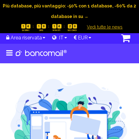
Più database, più vantaggio: -50% con 1 database, -60% da 2
database in su →
|
Vedi tutte le news
1
4
1
9
1
4
2
9
Area riservata
IT
EUR