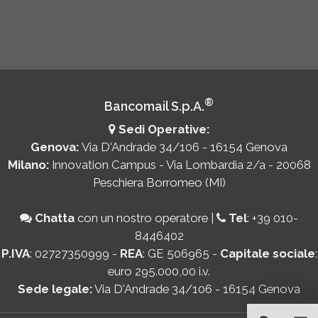
®
Bancomail S.p.A.
Sedi Operative:
Genova:
Via D'Andrade 34/106 - 16154 Genova
Milano:
Innovation Campus - Via Lombardia 2/a - 20068
Peschiera Borromeo (MI)
Chatta
con un nostro operatore
|
Tel
:
+39 010-
8446402
P.IVA
: 02727350999 -
REA
: GE 506965 -
Capitale sociale
:
euro 295.000,00 i.v.
Sede legale:
Via D'Andrade 34/106 - 16154 Genova