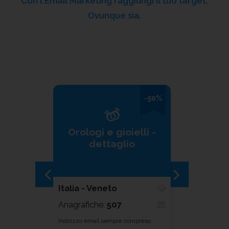
Con l'Email Marketing raggiungi il tuo target.
Ovunque sia.
-50%
Ecologi
Orologi e gioielli -
specia
dettaglio
consulen
Italia - Veneto
Italia
Anagrafiche:
507
Anagrafiche
Indirizzo email sempre compreso
Indirizzo email 