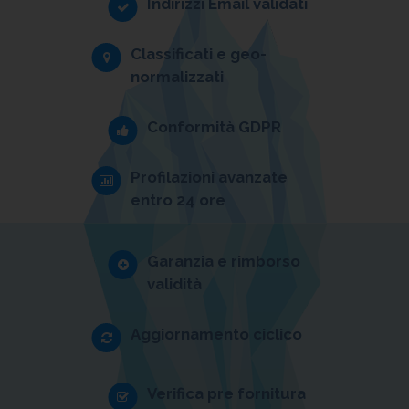
Indirizzi Email validati
Classificati e geo-
normalizzati
Conformità GDPR
Profilazioni avanzate
entro 24 ore
Garanzia e rimborso
validità
Aggiornamento ciclico
Verifica pre fornitura