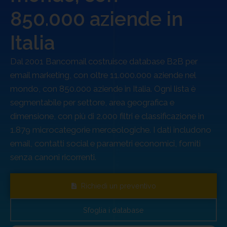
Ordini, validazione e consegna sono sempre operative.
850.000 aziende in
Fino al
23 agosto
, approfitta della promo online:
-50% su
1 Database
,
-60% da 2 Database
.
Italia
Offerta valida fino al 23 agosto 2026 esclusivamente per gli acquisti online.
Ordini, validazione e consegna sono sempre operative anche durante il periodo
Dal 2001 Bancomail costruisce database B2B per
estivo. Non cumulabile con altre promozioni o sconti.
email marketing, con oltre 11.000.000 aziende nel
Sblocca il -60%!
mondo, con 850.000 aziende in Italia. Ogni lista è
segmentabile per settore, area geografica e
dimensione, con più di 2.000 filtri e classificazione in
1.879 microcategorie merceologiche. I dati includono
email, contatti social e parametri economici, forniti
senza canoni ricorrenti.
Richiedi un preventivo
Sfoglia i database