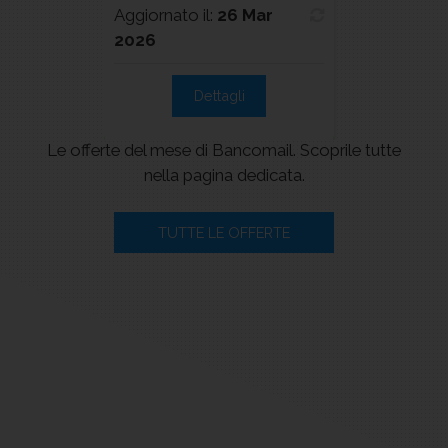
Aggiornato il:
26 Mar
Aggiornato i
2026
2026
Dettagli
De
Le offerte del mese di Bancomail. Scoprile tutte
nella pagina dedicata.
TUTTE LE OFFERTE