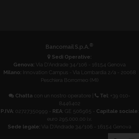
®
Bancomail S.p.A.
Sedi Operative:
Genova:
Via D'Andrade 34/106 - 16154 Genova
Milano:
Innovation Campus - Via Lombardia 2/a - 20068
Peschiera Borromeo (MI)
Chatta
con un nostro operatore
|
Tel
:
+39 010-
8446402
P.IVA
: 02727350999 -
REA
: GE 506965 -
Capitale sociale
:
euro 295.000,00 i.v.
Sede legale:
Via D'Andrade 34/106 - 16154 Genova