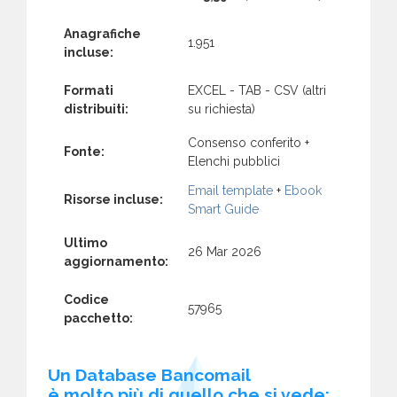
Anagrafiche
1.951
incluse:
Formati
EXCEL - TAB - CSV (altri
distribuiti:
su richiesta)
Consenso conferito +
Fonte:
Elenchi pubblici
Email template
+
Ebook
Risorse incluse:
Smart Guide
Ultimo
26 Mar 2026
aggiornamento:
Codice
57965
pacchetto:
Un Database Bancomail
è molto più di quello che si vede: