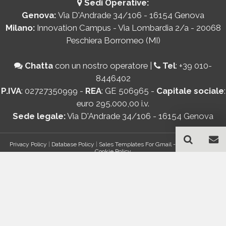
Sedi Operative:
Genova:
Via D'Andrade 34/106 - 16154 Genova
Milano:
Innovation Campus - Via Lombardia 2/a - 20068
Peschiera Borromeo (MI)
Chatta
con un nostro operatore
|
Tel
:
+39 010-
8446402
P.IVA
: 02727350999 -
REA
: GE 506965 -
Capitale sociale
:
euro 295.000,00 i.v.
Sede legale:
Via D'Andrade 34/106 - 16154 Genova
Privacy Policy
|
Database Policy
|
Sales Templates For Gmail - AddOn Policy
|
Cookie Policy
®
© Copyright 2026 Bancomail