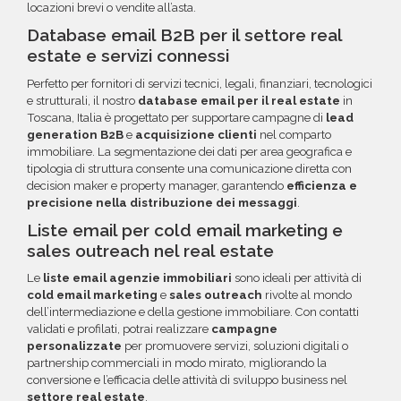
locazioni brevi o vendite all’asta.
Database email B2B per il settore real
estate e servizi connessi
Perfetto per fornitori di servizi tecnici, legali, finanziari, tecnologici
e strutturali, il nostro
database email per il real estate
in
Toscana, Italia è progettato per supportare campagne di
lead
generation B2B
e
acquisizione clienti
nel comparto
immobiliare. La segmentazione dei dati per area geografica e
tipologia di struttura consente una comunicazione diretta con
decision maker e property manager, garantendo
efficienza e
precisione nella distribuzione dei messaggi
.
Liste email per cold email marketing e
sales outreach nel real estate
Le
liste email agenzie immobiliari
sono ideali per attività di
cold email marketing
e
sales outreach
rivolte al mondo
dell’intermediazione e della gestione immobiliare. Con contatti
validati e profilati, potrai realizzare
campagne
personalizzate
per promuovere servizi, soluzioni digitali o
partnership commerciali in modo mirato, migliorando la
conversione e l’efficacia delle attività di sviluppo business nel
settore real estate
.