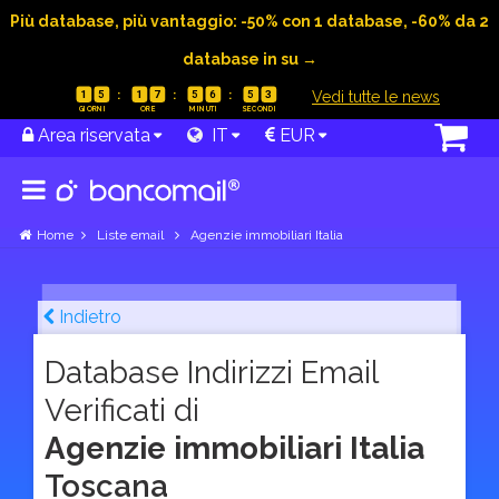
Più database, più vantaggio: -50% con 1 database, -60% da 2
database in su →
|
Vedi tutte le news
1
5
1
7
5
6
5
2
Area riservata
IT
EUR
Home
Liste email
Agenzie immobiliari Italia
Indietro
Database Indirizzi Email
Verificati di
Agenzie immobiliari Italia
Toscana