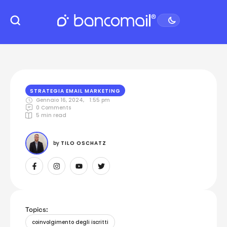
STRATEGIA EMAIL MARKETING
Gennaio 16, 2024
,
1:55 pm
0
 Comments
5
 min read
by 
TILO OSCHATZ
Topics:
coinvolgimento degli iscritti