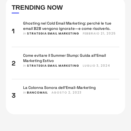
più velocità) entro 30 giorni, riducendo l’attrito decisionale.
TRENDING NOW
Bancomail applica questa logica su database aggiornati
(115.000 update negli ultimi …
Ghosting nel Cold Email Marketing: perché le tue
email B2B vengono ignorate—e come risolverlo.
1
in 
STRATEGIA EMAIL MARKETING
FEBBRAIO 21, 2025
Come evitare il Summer Slump: Guida all’Email
Marketing Estivo
2
in 
STRATEGIA EMAIL MARKETING
LUGLIO 3, 2024
La Colonna Sonora dell’Email-Marketing
in 
BANCOMAIL
AGOSTO 2, 2023
3