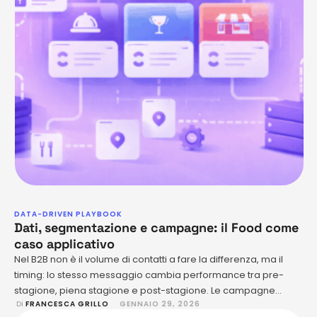
DATA-DRIVEN PLAYBOOK
Dati, segmentazione e campagne: il Food come
caso applicativo
Nel B2B non è il volume di contatti a fare la differenza, ma il
timing: lo stesso messaggio cambia performance tra pre-
stagione, piena stagione e post-stagione. Le campagne
 Di 
FRANCESCA GRILLO
GENNAIO 29, 2026
efficaci mostrano benefici concreti (meno costi, più margine,