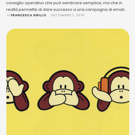
consiglio operativo che può sembrare semplice, ma che in
realtà permette di dare successo a una campagna di email
 Di 
FRANCESCA GRILLO
SETTEMBRE 1, 2010
marketing. Idee chiare Decidete cosa volete ottenere dalla
vostra campagna, prima di posare le mani sulla tastiera.
Volete più visitatori per il vostro sito? Più vendite? …