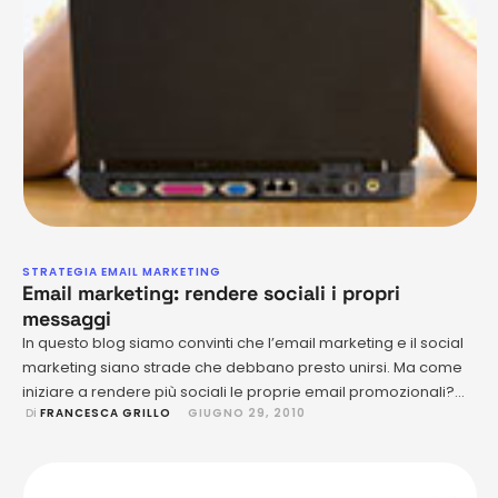
STRATEGIA EMAIL MARKETING
Email marketing: rendere sociali i propri
messaggi
In questo blog siamo convinti che l’email marketing e il social
marketing siano strade che debbano presto unirsi. Ma come
iniziare a rendere più sociali le proprie email promozionali?
 Di 
FRANCESCA GRILLO
GIUGNO 29, 2010
Ecco alcuni consigli, come sempre non tutti si applicano
necessariamente al vostro business, il trucco resta sempre
nel trovare il mix più corretto. Inserite una foto …