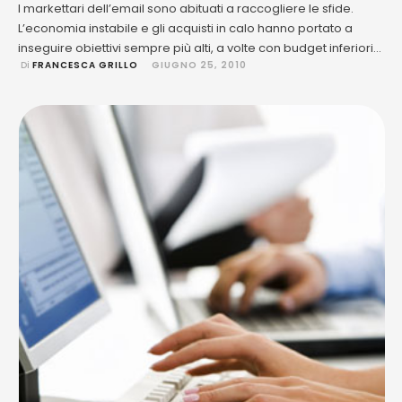
I markettari dell’email sono abituati a raccogliere le sfide.
L’economia instabile e gli acquisti in calo hanno portato a
inseguire obiettivi sempre più alti, a volte con budget inferiori
 Di 
FRANCESCA GRILLO
GIUGNO 25, 2010
agli standard per compensare i deficit. Ciò nonostante l’email
marketing offre molte opportunità per guidare i cambiamenti
in meglio. Lo dimostra, tra gli altri, la ricerca …