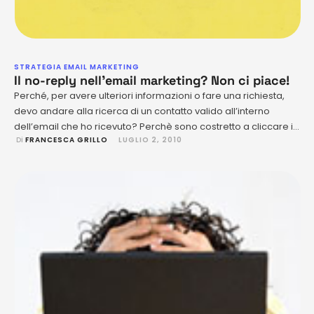
STRATEGIA EMAIL MARKETING
Il no-reply nell’email marketing? Non ci piace!
Perché, per avere ulteriori informazioni o fare una richiesta,
devo andare alla ricerca di un contatto valido all’interno
dell’email che ho ricevuto? Perchè sono costretto a cliccare il
 Di 
FRANCESCA GRILLO
LUGLIO 2, 2010
sito per compilare una lunga e noiosa form di contatti? In
fondo è una email anche quella. Non basterebbe permettermi
di rispondere come accade per tutte le …