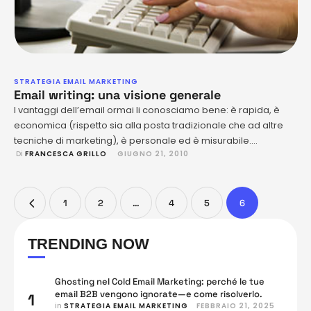
STRATEGIA EMAIL MARKETING
Email writing: una visione generale
I vantaggi dell’email ormai li conosciamo bene: è rapida, è
economica (rispetto sia alla posta tradizionale che ad altre
tecniche di marketing), è personale ed è misurabile.
 Di 
FRANCESCA GRILLO
GIUGNO 21, 2010
Promuovere prodotti, conquistare nuovi clienti e fidelizzare
quelli già acquisiti o, più in generale, fare branding online
tramite l’email marketing è estremamente conveniente. Molto
spesso però, quando le …
1
2
…
4
5
6
TRENDING NOW
Ghosting nel Cold Email Marketing: perché le tue
email B2B vengono ignorate—e come risolverlo.
1
in 
STRATEGIA EMAIL MARKETING
FEBBRAIO 21, 2025