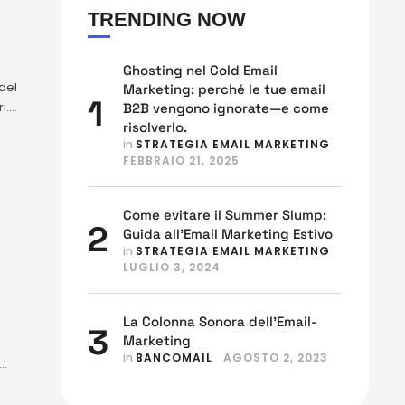
TRENDING NOW
Ghosting nel Cold Email
del
Marketing: perché le tue email
1
i.
B2B vengono ignorate—e come
risolverlo.
in 
STRATEGIA EMAIL MARKETING
FEBBRAIO 21, 2025
Come evitare il Summer Slump:
2
Guida all’Email Marketing Estivo
in 
STRATEGIA EMAIL MARKETING
LUGLIO 3, 2024
La Colonna Sonora dell’Email-
3
Marketing
in 
BANCOMAIL
AGOSTO 2, 2023
li