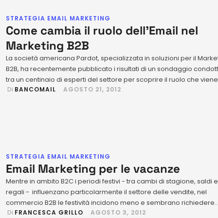
STRATEGIA EMAIL MARKETING
Come cambia il ruolo dell’Email nel
Marketing B2B
La società americana Pardot, specializzata in soluzioni per il Marke
B2B, ha recentemente pubblicato i risultati di un sondaggio condot
tra un centinaio di esperti del settore per scoprire il ruolo che viene
 Di 
BANCOMAIL
AGOSTO 21, 2012
oggi riservato all’Email Marketing. Lo scenario emerso è senza du
interessante, non soltanto perché conferma la centralità di questo
strumento, sottolineata anche …
STRATEGIA EMAIL MARKETING
Email Marketing per le vacanze
Mentre in ambito B2C i periodi festivi - tra cambi di stagione, saldi e
regali - influenzano particolarmente il settore delle vendite, nel
commercio B2B le festività incidono meno e sembrano richiedere
 Di 
FRANCESCA GRILLO
AGOSTO 3, 2012
talvolta minori sforzi sull’ottimizzazione dei canali di vendita. In real