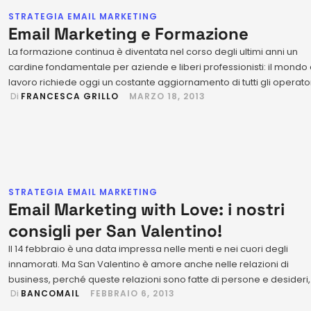
STRATEGIA EMAIL MARKETING
Email Marketing e Formazione
La formazione continua è diventata nel corso degli ultimi anni un
cardine fondamentale per aziende e liberi professionisti: il mondo 
lavoro richiede oggi un costante aggiornamento di tutti gli operator
 Di 
FRANCESCA GRILLO
MARZO 18, 2013
Non più soltanto corsi di lingue straniere e sicurezza, ormai le
specializzazioni di cui le aziende hanno bisogno sono davvero
molteplici. Per questo è …
STRATEGIA EMAIL MARKETING
Email Marketing with Love: i nostri
consigli per San Valentino!
Il 14 febbraio è una data impressa nelle menti e nei cuori degli
innamorati. Ma San Valentino è amore anche nelle relazioni di
business, perché queste relazioni sono fatte di persone e desideri,
 Di 
BANCOMAIL
FEBBRAIO 6, 2013
così come l’amore. Non esiste quindi occasione migliore per
dimostrare ai propri clienti quanto teniamo ai loro bisogni e quanto 