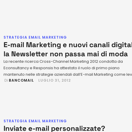
questo periodo è una buona occasione per insinuarsi nelle fasi
decisionali di un’azienda …
STRATEGIA EMAIL MARKETING
E-mail Marketing e nuovi canali digital
la Newsletter non passa mai di moda
La recente ricerca Cross-Channel Marketing 2012 condotta da
Econsultancy e Responsis ha attestato il ruolo di primo piano
mantenuto nelle strategie aziendali dall’E-mail Marketing come le
 Di 
BANCOMAIL
LUGLIO 31, 2012
fondamentale per implementare efficaci campagne di marketing
online. Questa indagine avvalora quanto emerso dallo studio sull’E
mail Marketing quale Top Revenue Generator. La tabella seguente
fornisce un'indicazione della gamma dei …
STRATEGIA EMAIL MARKETING
Inviate e-mail personalizzate?