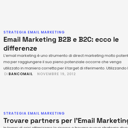
apprezziamo. …
STRATEGIA EMAIL MARKETING
Email Marketing B2B e B2C: ecco le
differenze
L’email marketing è uno strumento di direct marketing molto poten
ma per raggiungere il suo pieno potenziale occorre che venga
utilizzato in maniera corretta per il target di riferimento. Utilizzando 
 Di 
BANCOMAIL
NOVEMBRE 19, 2012
stesso approccio sia in ambito B2C sia per una campagna busine
to-business è altamente probabile che la strategia non funzioni. È
necessario quindi conoscere le …
STRATEGIA EMAIL MARKETING
Trovare partners per l’Email Marketin
In tempi di crisi ottimizzare le risorse e trovare nuove strategie div