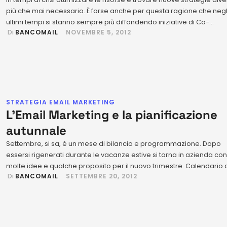
più che mai necessario. È forse anche per questa ragione che negl
ultimi tempi si stanno sempre più diffondendo iniziative di Co-
 Di 
BANCOMAIL
NOVEMBRE 5, 2012
Marketing, che si basano appunto sulla collaborazione di più azie
per la promozione di prodotti o servizi. Molto spesso si tratta di …
STRATEGIA EMAIL MARKETING
L’Email Marketing e la pianificazione
autunnale
Settembre, si sa, è un mese di bilancio e programmazione. Dopo
essersi rigenerati durante le vacanze estive si torna in azienda con
molte idee e qualche proposito per il nuovo trimestre. Calendario a
 Di 
BANCOMAIL
SETTEMBRE 20, 2012
mano si segnano le prossime scadenze e si preparano le strategi
attuare in ambito promozionale. In quest’ottica non è affatto fuori …