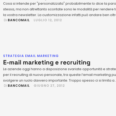
Cosa si intende per "personalizzata" probabilmente lo dice la paro
stessa, ma non altrettanto scontate sono le modalità per rendere t
la vostra newsletter. La customizzazione infatti può andare ben olt
 Di 
BANCOMAIL
LUGLIO 12, 2012
l'adattamento del tema grafico alle occasioni alle festività, seppur
questa sia un'attività non così diffusa, ma particolarmente apprez
dai lettori. Consideriamo insieme alcune semplici …
STRATEGIA EMAIL MARKETING
E-mail marketing e recruiting
Le aziende oggi hanno a disposizione svariate opportunità e strat
per il recruiting di nuovo personale, tra queste l’email marketing p
svolgere un ruolo davvero importante. Troppo spesso ci si limita a
 Di 
BANCOMAIL
GIUGNO 27, 2012
pensare che l’email marketing serva esclusivamente a promuove
prodotti e servizi, senza apprezzare in pieno le potenzialità
comunicative di questo canale, che a …