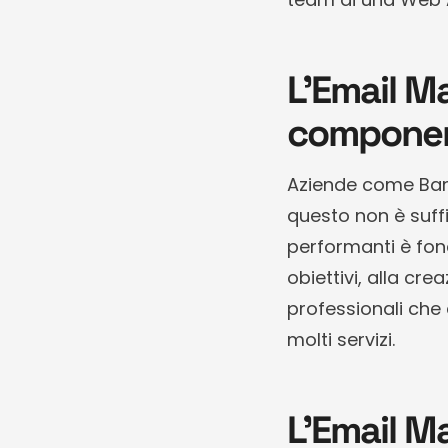
L’Email M
componen
Aziende come Ban
questo non è suff
performanti è fond
obiettivi, alla cre
professionali che
molti servizi.
L’Email M