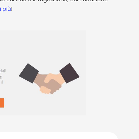
 più
!