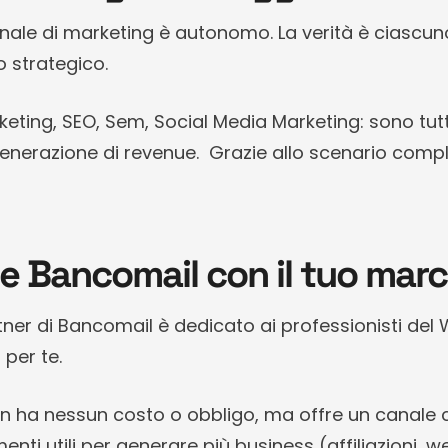
ale di marketing è autonomo. La verità è ciascun
o strategico.
eting, SEO, Sem, Social Media Marketing: sono tutte
enerazione di revenue. Grazie allo scenario compl
se Bancomail con il tuo marc
ner di Bancomail è dedicato ai professionisti del 
 per te.
n ha nessun costo o obbligo, ma offre un canale 
nti utili per generare più business (affiliazioni, w