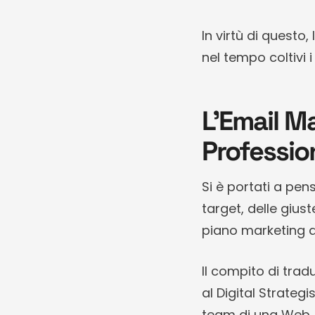
In virtù di questo
nel tempo coltivi i
L’Email Ma
Profession
Si è portati a pen
target, delle gius
piano marketing a
Il compito di trad
al Digital Strateg
team di una Web 