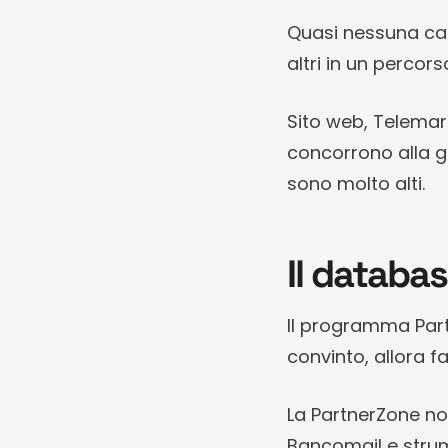
Quasi nessuna can
altri in un percors
Sito web, Telemark
concorrono alla g
sono molto alti.
Il databa
Il programma Part
convinto, allora fa
La PartnerZone no
Bancomail e strume