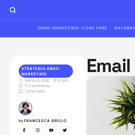
EMAIL MARKETING: COME FARE
DATABAS
Email
STRATEGIA EMAIL 
MARKETING
Marzo 8, 2016
,
10:12 am
0
 Comments
3
 min read
by 
FRANCESCA GRILLO