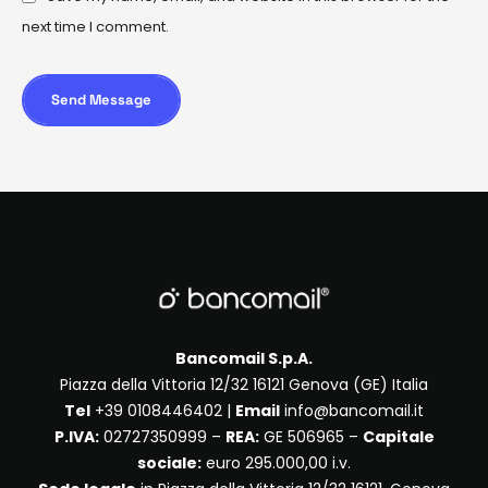
next time I comment.
Send Message
Bancomail S.p.A.
Piazza della Vittoria 12/32 16121 Genova (GE) Italia
Tel
+39 0108446402 |
Email
info@bancomail.it
P.IVA:
02727350999 –
REA:
GE 506965 –
Capitale
sociale:
euro 295.000,00 i.v.