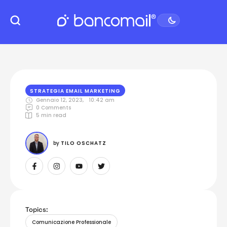
STRATEGIA EMAIL MARKETING
Gennaio 12, 2023
,
10:42 am
0
 Comments
5
 min read
by 
TILO OSCHATZ
Topics:
Comunicazione Professionale