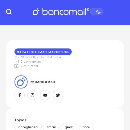
STRATEGIA EMAIL MARKETING
Ottobre 8, 2015
,
6:40 am
0
 Comments
2
 min read
by 
BANCOMAIL
Topics:
accoglienza
email
guest
hotel