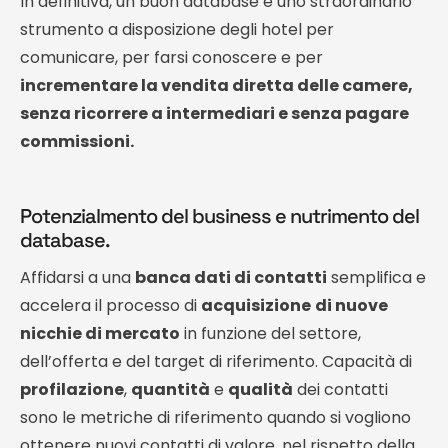
In definitiva, un buon database è uno straordinario
strumento a disposizione degli hotel per
comunicare, per farsi conoscere e per
incrementare la vendita diretta delle camere,
senza ricorrere a intermediari e senza pagare
commissioni.
Potenzialmento del business e nutrimento del
database.
Affidarsi a una
banca dati di contatti
semplifica e
accelera il processo di
acquisizione
di nuove
nicchie di mercato
in funzione del settore,
dell’offerta e del target di riferimento. Capacità di
profilazione
,
quantità
e
qualità
dei contatti
sono le metriche di riferimento quando si vogliono
ottenere nuovi contatti di valore, nel rispetto della