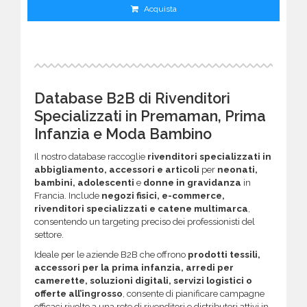
Acquista
Database B2B di Rivenditori
Specializzati in Premaman, Prima
Infanzia e Moda Bambino
Il nostro database raccoglie
rivenditori specializzati in
abbigliamento, accessori e articoli
per
neonati,
bambini, adolescenti
e
donne in gravidanza
in
Francia. Include
negozi fisici, e-commerce,
rivenditori specializzati e catene multimarca
,
consentendo un targeting preciso dei professionisti del
settore.
Ideale per le aziende B2B che offrono
prodotti tessili,
accessori per la prima infanzia, arredi per
camerette, soluzioni digitali, servizi logistici o
offerte all’ingrosso
, consente di pianificare campagne
efficaci rivolte a una rete di rivenditori e distributori attivi in