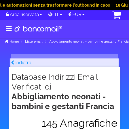
 automazioni senza trasformare l’outbound in caos
15 Giu 202
Area riservata
IT
EUR
Home
Liste email
Abbigliamento neonati - bambini e gestanti Francia
Indietro
Database Indirizzi Email
Verificati di
Abbigliamento neonati -
bambini e gestanti Francia
145 Anagrafiche