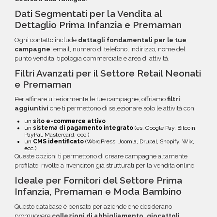
Dati Segmentati per la Vendita al
Dettaglio Prima Infanzia e Premaman
Ogni contatto include
dettagli fondamentali per le tue
campagne
: email, numero di telefono, indirizzo, nome del
punto vendita, tipologia commerciale e area di attività.
Filtri Avanzati per il Settore Retail Neonati
e Premaman
Per affinare ulteriormente le tue campagne, offriamo
filtri
aggiuntivi
che ti permettono di selezionare solo le attività con:
un
sito e-commerce attivo
un
sistema di pagamento integrato
(es. Google Pay, Bitcoin,
PayPal, Mastercard, ecc.)
un
CMS identificato
(WordPress, Joomla, Drupal, Shopify, Wix,
ecc.)
Queste opzioni ti permettono di creare campagne altamente
profilate, rivolte a rivenditori già strutturati per la vendita online.
Ideale per Fornitori del Settore Prima
Infanzia, Premaman e Moda Bambino
Questo database è pensato per aziende che desiderano
promuovere
collezioni di abbigliamento, giocattoli,