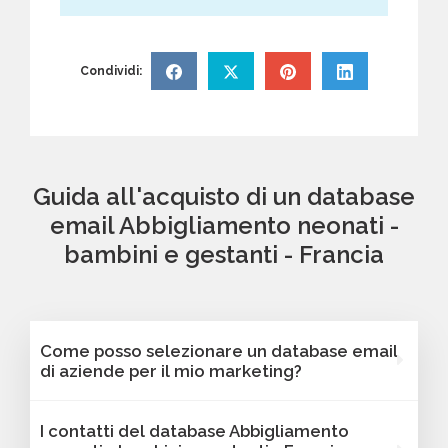
Condividi:
Guida all'acquisto di un database
email Abbigliamento neonati -
bambini e gestanti - Francia
Come posso selezionare un database email
di aziende per il mio marketing?
Puoi selezionare e acquistare i database dalla
I contatti del database Abbigliamento
nostra piattaforma Bancomail. Troverai