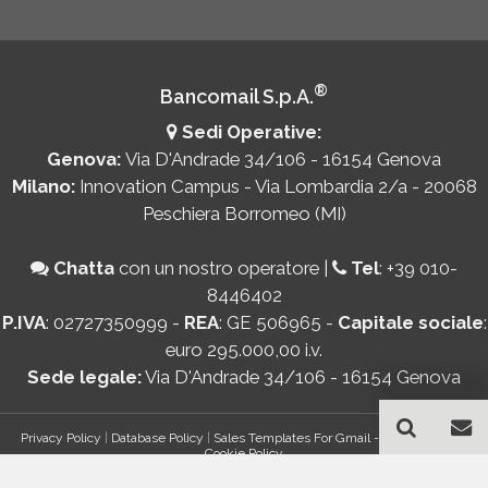
®
Bancomail S.p.A.
Sedi Operative:
Genova:
Via D'Andrade 34/106 - 16154 Genova
Milano:
Innovation Campus - Via Lombardia 2/a - 20068
Peschiera Borromeo (MI)
Chatta
con un nostro operatore
|
Tel
:
+39 010-
8446402
P.IVA
: 02727350999 -
REA
: GE 506965 -
Capitale sociale
:
euro 295.000,00 i.v.
Sede legale:
Via D'Andrade 34/106 - 16154 Genova
Privacy Policy
|
Database Policy
|
Sales Templates For Gmail - AddOn Policy
|
Cookie Policy
®
© Copyright 2026 Bancomail