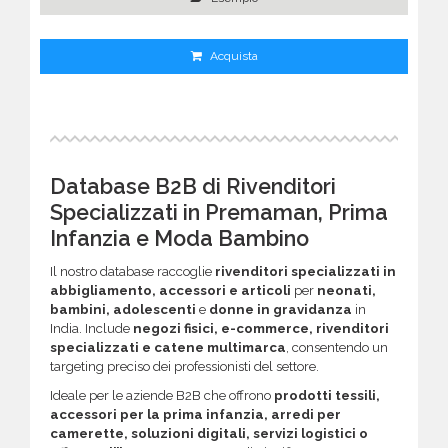
Acquista
Database B2B di Rivenditori
Specializzati in Premaman, Prima
Infanzia e Moda Bambino
Il nostro database raccoglie
rivenditori specializzati in
abbigliamento, accessori e articoli
per
neonati,
bambini, adolescenti
e
donne in gravidanza
in
India. Include
negozi fisici, e-commerce, rivenditori
specializzati e catene multimarca
, consentendo un
targeting preciso dei professionisti del settore.
Ideale per le aziende B2B che offrono
prodotti tessili,
accessori per la prima infanzia, arredi per
camerette, soluzioni digitali, servizi logistici o