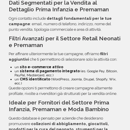
Dati Segmentati per la Vendita al
Dettaglio Prima Infanzia e Premaman
Ogni contatto include
dettagli fondamentali per le tue
campagne
: email, numero di telefono, indirizzo, nome del
punto vendita, tipologia commerciale e area di attività.
Filtri Avanzati per il Settore Retail Neonati
e Premaman
Per affinare ulteriormente le tue campagne, offriamo
filtri
aggiuntivi
che ti permettono di selezionare solo le attività con:
un
sito e-commerce attivo
un
sistema di pagamento integrato
(es. Google Pay, Bitcoin,
PayPal, Mastercard, ecc.)
un
CMS identificato
(WordPress, Joomla, Drupal, Shopify, Wix,
ecc.)
Queste opzioni ti permettono di creare campagne altamente
profilate, rivolte a rivenditori già strutturati per la vendita online.
Ideale per Fornitori del Settore Prima
Infanzia, Premaman e Moda Bambino
Questo database è pensato per aziende che desiderano
promuovere
collezioni di abbigliamento, giocattoli,
prodotti per la cura del neonato, strumenti per la