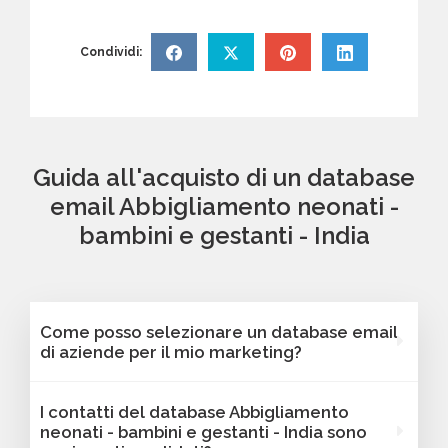
Condividi:
Guida all'acquisto di un database
email Abbigliamento neonati -
bambini e gestanti - India
Come posso selezionare un database email
di aziende per il mio marketing?
Puoi selezionare e acquistare i database dalla
I contatti del database Abbigliamento
nostra piattaforma Bancomail. Troverai
neonati - bambini e gestanti - India sono
contatti B2B verificati di aziende attive