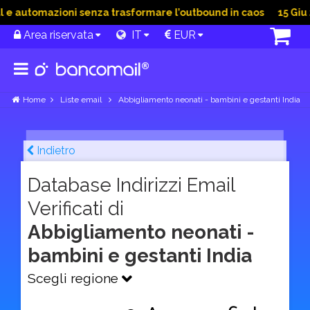
 automazioni senza trasformare l’outbound in caos
15 Giu 20
Area riservata
IT
EUR
Home
Liste email
Abbigliamento neonati - bambini e gestanti India
Indietro
Database Indirizzi Email
Verificati di
Abbigliamento neonati -
bambini e gestanti India
Scegli regione