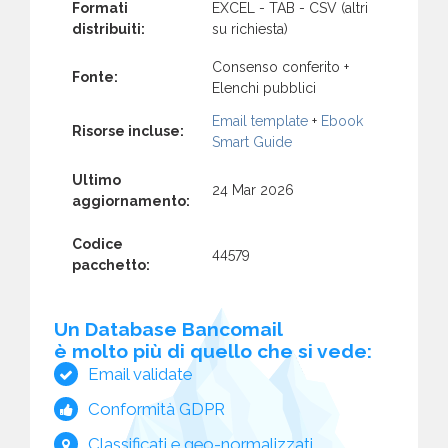
Formati
EXCEL - TAB - CSV (altri
distribuiti:
su richiesta)
Consenso conferito +
Fonte:
Elenchi pubblici
Email template
+
Ebook
Risorse incluse:
Smart Guide
Ultimo
24 Mar 2026
aggiornamento:
Codice
44579
pacchetto:
Un Database Bancomail
è molto più di quello che si vede:
Email validate
Conformità GDPR
Classificati e geo-normalizzati