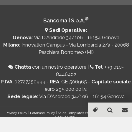
®
Bancomail S.p.A.
Sedi Operative:
Genova:
Via D'Andrade 34/106 - 16154 Genova
Milano:
Innovation Campus - Via Lombardia 2/a - 20068
Peschiera Borromeo (MI)
Chatta
con un nostro operatore
|
Tel
:
+39 010-
8446402
P.IVA
: 02727350999 -
REA
: GE 506965 -
Capitale sociale
:
euro 295.000,00 i.v.
Sede legale:
Via D'Andrade 34/106 - 16154 Genova
Privacy Policy
|
Database Policy
|
Sales Templates For Gmail - AddOn Policy
|
Cookie Policy
®
© Copyright 2026 Bancomail