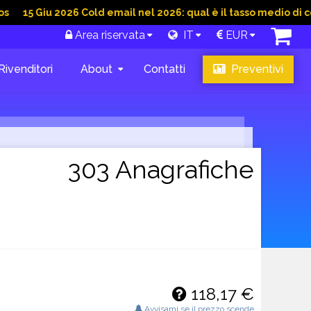
u 2026 Cold email nel 2026: qual è il tasso medio di conversion
Area riservata
IT
EUR
Rivenditori
About
Contatti
Preventivi
303 Anagrafiche
118,17 €
Avvisami se il prezzo scende