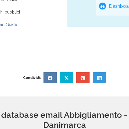
Dashboar
hi pubblici
rt Guide
Condividi:
n database email Abbigliamento -
Danimarca