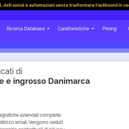
ial e automazioni senza trasformare l’outbound in caos
15 Gi
Ricerca Database
Caratteristiche
Pricing
cati di
e e ingrosso Danimarca
grafiche aziendali complete,
dirizzo email. Vengono ceduti