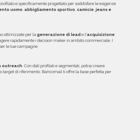
rofilato e specificamente progettato per soddisfare le esigenze
ento uomo
,
abbigliamento sportivo
,
camicie
,
jeans e
o ottimizzate per la
generazione di lead
e l'
acquisizione
ungere rapidamente i decision maker in ambito commerciale. I
 per le tue campagne.
s outreach
. Con dati profilati e segmentati, potrai creare
target di riferimento. Bancomail ti offre la base perfetta per