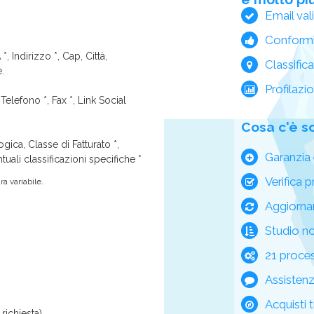
Email val
Conform
*, Indirizzo *, Cap, Città,
Classific
e.
Profilazi
Telefono *, Fax *, Link Social
Cosa c'è s
ica, Classe di Fatturato *,
Garanzia 
tuali classificazioni specifiche *
Verifica p
a variabile.
Aggiorna
Studio n
21 process
Assisten
Acquisti t
richiesta)