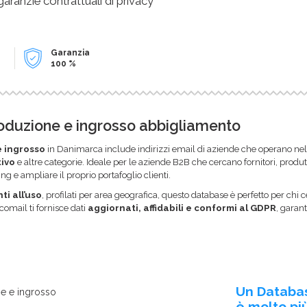
 garanzie contrattuali di privacy
Garanzia
100 %
oduzione e ingrosso abbigliamento
 ingrosso
in Danimarca include indirizzi email di aziende che operano ne
ivo
e altre categorie. Ideale per le aziende B2B che cercano fornitori, produt
g e ampliare il proprio portafoglio clienti.
ti all’uso
, profilati per area geografica, questo database è perfetto per chi
comail ti fornisce dati
aggiornati, affidabili e conformi al GDPR
, garan
Un Databa
e e ingrosso
è molto più