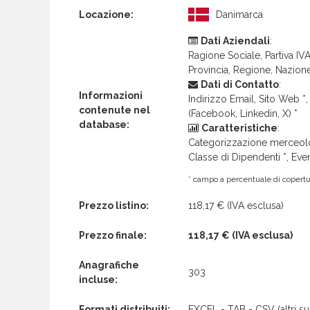
Locazione:
Danimarca
Dati Aziendali
:
Ragione Sociale, Partiva IVA 
Provincia, Regione, Nazion
Dati di Contatto
:
Informazioni
Indirizzo Email, Sito Web *, 
contenute nel
(Facebook, Linkedin, X) *
database:
Caratteristiche
:
Categorizzazione merceolog
Classe di Dipendenti *, Even
* campo a percentuale di copertur
Prezzo listino:
118,17 €
(IVA esclusa)
Prezzo finale:
118,17 €
(IVA esclusa)
Anagrafiche
303
incluse:
Formati distribuiti:
EXCEL - TAB - CSV (altri su 