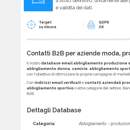
a titolo definitivo, unitamente alle
e validità dei dati.
Target
GDPR
su misura
OK
Contatti B2B per aziende moda, pr
Il nostro
database email abbigliamento produzione e
abbigliamento donna
,
camicie
,
abbigliamento sport
con l'obiettivo di ottimizzare le proprie campagne di marketin
Con
indirizzi email verificati
e
contatti aziendali pron
abbigliamento sportivo
o altre categorie del settore. Ban
B2B.
Dettagli Database
Categoria:
Abbigliamento - produzion