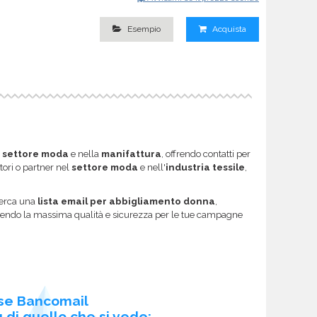
Esempio
Acquista
l
settore moda
e nella
manifattura
, offrendo contatti per
tori o partner nel
settore moda
e nell'
industria tessile
,
 cerca una
lista email per abbigliamento donna
,
tendo la massima qualità e sicurezza per le tue campagne
se Bancomail
 di quello che si vede: