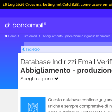
026 Cross marketing nel Cold B2B: come usare email, dati soc
Home
Liste email
Abbigliamento - produzione e ingrosso Danimarca
Indietro
Database Indirizzi Email Verifi
Abbigliamento - produzion
Scegli regione
Questo database contiene 303 ana
uniche e sempre comprensive di in