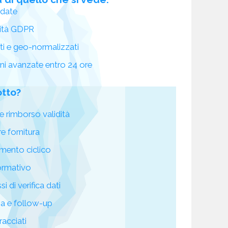
idate
ità GDPR
ati e geo-normalizzati
oni avanzate entro 24 ore
otto?
e rimborso validità
re fornitura
mento ciclico
ormativo
i di verifica dati
za e follow-up
racciati