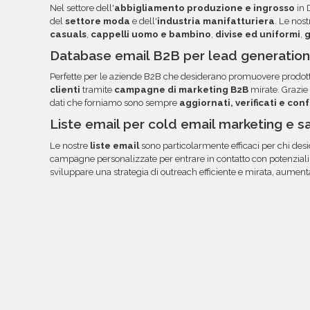
Nel settore dell'
abbigliamento produzione e ingrosso
in 
volta pronti, troverai file e documentazione nell
del
settore moda
e dell'
industria manifatturiera
. Le nos
link diretto via email.
casuals
,
cappelli uomo e bambino
,
divise ed uniformi
,
g
Database email B2B per lead generation
Perfette per le aziende B2B che desiderano promuovere prodotti
clienti
tramite
campagne di marketing B2B
mirate. Grazie 
dati che forniamo sono sempre
aggiornati, verificati e co
Liste email per cold email marketing e 
Le nostre
liste email
sono particolarmente efficaci per chi desi
campagne personalizzate per entrare in contatto con potenziali c
sviluppare una strategia di outreach efficiente e mirata, aumentan