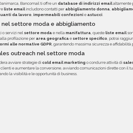
opzione.
Danimarca, Bancomail ti offre un
database di indirizzi email
altamente p
a tua area riservata, con
tre
liste email
includono contatti per
abbigliamento donna
,
abbigliam
uanti da lavoro
,
impermeabili confezioni
e
astucci
.
 nel settore moda e abbigliamento
 o servizi nel
settore moda
e nella
manifattura
, queste
liste email
son
alla profilazione per
area geografica
e
settore specifico
, potrai raggi
nformi alle normative GDPR
, garantendo massima sicurezza e affidabilità
sales outreach nel settore moda
dera avviare strategie di
cold email marketing
o condurre attività di
sale
lienti e aumentare la conversione, avviando comunicazioni dirette con il tuo 
do la visibilità e le opportunità di business.