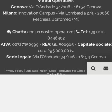
Sedi Operative:
Genova:
Via D'Andrade 34/106 - 16154 Genova
Milano:
Innovation Campus - Via Lombardia 2/a - 20068
Peschiera Borromeo (MI)
Chatta
con un nostro operatore
|
Tel
:
+39 010-
8446402
P.IVA
: 02727350999 -
REA
: GE 506965 -
Capitale sociale
:
euro 295.000,00 i.v.
Sede legale:
Via D'Andrade 34/106 - 16154 Genova
Privacy Policy
|
Database Policy
|
Sales Templates For Gmail - AddOn Policy
|
Cookie Policy
®
© Copyright 2026 Bancomail