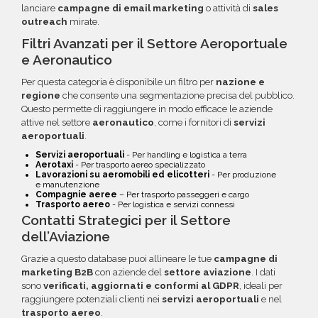
lanciare
campagne di email marketing
o attività di
sales
outreach
mirate.
Filtri Avanzati per il Settore Aeroportuale
e Aeronautico
Per questa categoria è disponibile un filtro per
nazione e
regione
che consente una segmentazione precisa del pubblico.
Questo permette di raggiungere in modo efficace le aziende
attive nel settore
aeronautico
, come i fornitori di
servizi
aeroportuali
.
Servizi aeroportuali
- Per handling e logistica a terra
Aerotaxi
- Per trasporto aereo specializzato
Lavorazioni su aeromobili ed elicotteri
- Per produzione
e manutenzione
Compagnie aeree
– Per trasporto passeggeri e cargo
Trasporto aereo
- Per logistica e servizi connessi
Contatti Strategici per il Settore
dell’Aviazione
Grazie a questo database puoi allineare le tue
campagne di
marketing B2B
con aziende del
settore aviazione
. I dati
sono
verificati, aggiornati e conformi al GDPR
, ideali per
raggiungere potenziali clienti nei
servizi aeroportuali
e nel
trasporto aereo
.