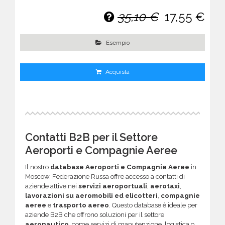
35,10 €
17,55 €
Esempio
Acquista
Contatti B2B per il Settore
Aeroporti e Compagnie Aeree
Il nostro
database Aeroporti e Compagnie Aeree
in
Moscow, Federazione Russa offre accesso a contatti di
aziende attive nei
servizi aeroportuali
,
aerotaxi
,
lavorazioni su aeromobili ed elicotteri
,
compagnie
aeree
e
trasporto aereo
. Questo database è ideale per
aziende B2B che offrono soluzioni per il settore
aeronautico
, come servizi di manutenzione, logistica o