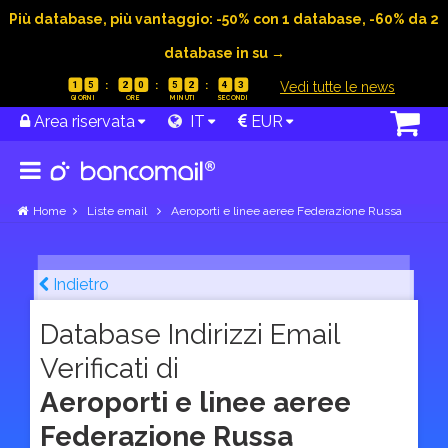
Più database, più vantaggio: -50% con 1 database, -60% da 2
database in su →
|
Vedi tutte le news
1
5
2
0
5
2
4
2
Area riservata
IT
EUR
Home
Liste email
Aeroporti e linee aeree Federazione Russa
Indietro
Database Indirizzi Email
Verificati di
Aeroporti e linee aeree
Federazione Russa