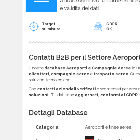
a titolo definitivo, unitamente alle
e validità dei dati.
Target
GDPR
su misura
OK
Contatti B2B per il Settore Aeropo
Il nostro
database Aeroporti e Compagnie Aeree
in H
elicotteri
,
compagnie aeree
e
trasporto aereo
. Ques
soluzioni tecnologiche.
Con
contatti aziendali verificati
e segmentati per area 
soluzioni IT
. I dati sono
aggiornati, conformi al GDPR
e
Dettagli Database
Categoria:
Aeroporti e linee aeree