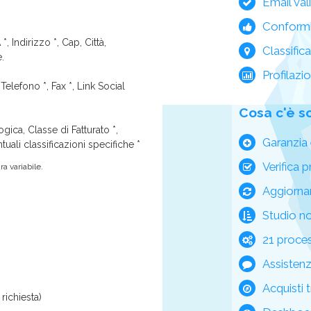
Email val
Conform
*, Indirizzo *, Cap, Città,
Classific
e.
Profilazi
Telefono *, Fax *, Link Social
Cosa c'è s
ica, Classe di Fatturato *,
Garanzia 
tuali classificazioni specifiche *
Verifica p
a variabile.
Aggiorna
Studio n
21 process
Assisten
Acquisti t
richiesta)