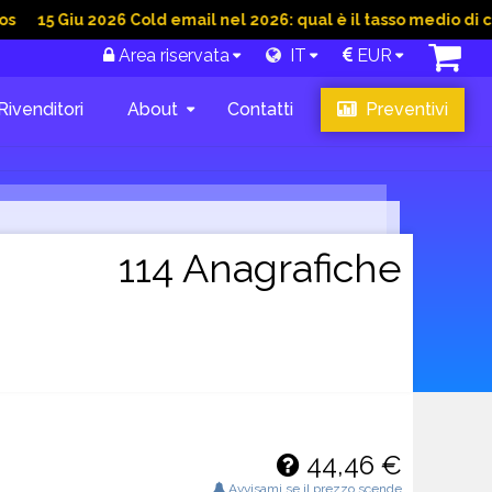
iu 2026 Cold email nel 2026: qual è il tasso medio di conversio
Area riservata
IT
EUR
Rivenditori
About
Contatti
Preventivi
114 Anagrafiche
44,46 €
Avvisami se il prezzo scende