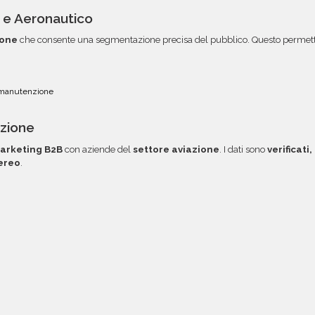
e e Aeronautico
ione
che consente una segmentazione precisa del pubblico. Questo permette 
 manutenzione
azione
arketing B2B
con aziende del
settore aviazione
. I dati sono
verificati
ereo
.