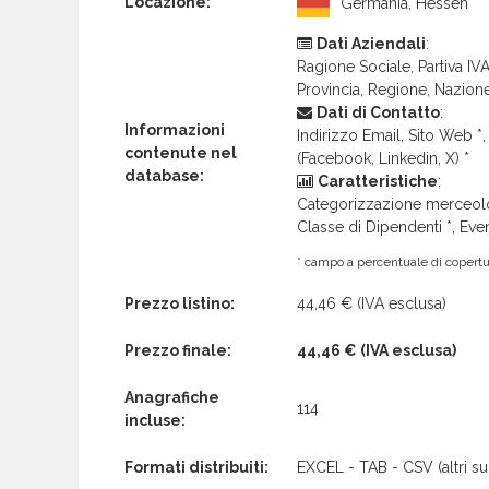
Locazione:
Germania, Hessen
Dati Aziendali
:
Ragione Sociale, Partiva IVA 
Provincia, Regione, Nazion
Dati di Contatto
:
Informazioni
Indirizzo Email, Sito Web *, 
contenute nel
(Facebook, Linkedin, X) *
database:
Caratteristiche
:
Categorizzazione merceolog
Classe di Dipendenti *, Even
* campo a percentuale di copertur
Prezzo listino:
44,46 €
(IVA esclusa)
Prezzo finale:
44,46 €
(IVA esclusa)
Anagrafiche
114
incluse:
Formati distribuiti:
EXCEL - TAB - CSV (altri su 