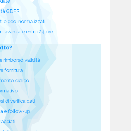
idate
ità GDPR
ati e geo-normalizzati
oni avanzate entro 24 ore
otto?
e rimborso validità
re fornitura
mento ciclico
ormativo
i di verifica dati
za e follow-up
racciati