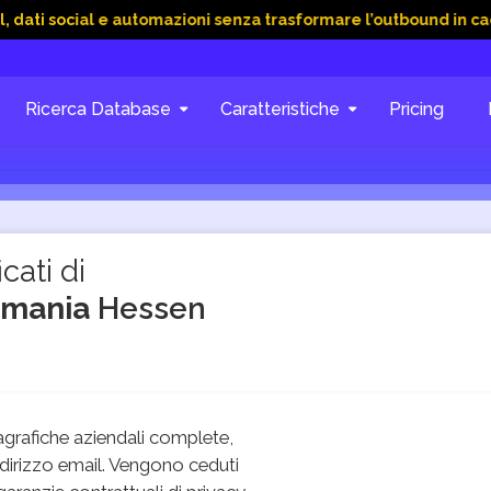
ial e automazioni senza trasformare l’outbound in caos
15 G
Ricerca Database
Caratteristiche
Pricing
cati di
ermania
Hessen
grafiche aziendali complete,
dirizzo email. Vengono ceduti