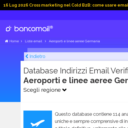
2026 Cross marketing nel Cold B2B: come usare email, dati soc
Home
Liste email
Aeroporti e linee aeree Germania
Indietro
Database Indirizzi Email Verifi
Aeroporti e linee aeree G
Scegli regione
Questo database contiene 114 ana
uniche e sempre comprensive di in