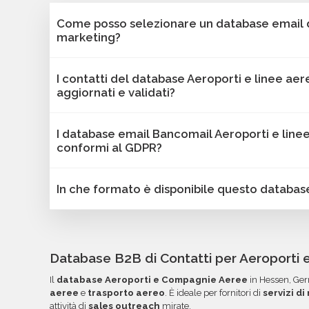
Come posso selezionare un database email di
marketing?
Puoi selezionare e acquistare i database dalla 
I contatti del database Aeroporti e linee ae
Bancomail. Troverai contatti B2B verificati di a
aggiornati e validati?
linee aeree - Hessen. Tutti i contatti includono l
filtrabili per area geografica, settore, dimensione 
Sì, Bancomail garantisce che tutti i contatti inc
I database email Bancomail Aeroporti e line
utili per il tuo marketing.
aggiornate. I nostri database vengono sottoposti
conformi al GDPR?
offrire solo contatti affidabili, aggiornati e conf
I dati sono validi per attività B2B come campa
Sì, tutti i contatti sono raccolti da fonti pubblic
In che formato è disponibile questo databas
e comunicazioni mirate.
secondo le linee guida del GDPR. Bancomail gar
conformità alla normativa sulla protezione dei d
I database Bancomail Aeroporti e linee aeree - 
formato Excel o CSV, pronti per essere importati
invio. Ogni campo è organizzato in colonne per s
Database B2B di Contatti per Aeroporti
l'ordinamento e l'utilizzo dei dati. Una volta pront
Il
database Aeroporti e Compagnie Aeree
in Hessen, Germ
documentazione nella tua area riservata, con link
aeree
e
trasporto aereo
. È ideale per fornitori di
servizi d
attività di
sales outreach
mirate.