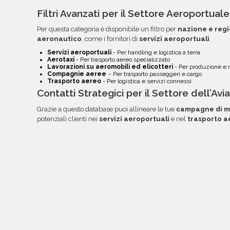
Filtri Avanzati per il Settore Aeroportual
Per questa categoria è disponibile un filtro per
nazione e reg
aeronautico
, come i fornitori di
servizi aeroportuali
.
Servizi aeroportuali
- Per handling e logistica a terra
Aerotaxi
- Per trasporto aereo specializzato
Lavorazioni su aeromobili ed elicotteri
- Per produzione e
Compagnie aeree
– Per trasporto passeggeri e cargo
Trasporto aereo
- Per logistica e servizi connessi
Contatti Strategici per il Settore dell’Avi
Grazie a questo database puoi allineare le tue
campagne di m
potenziali clienti nei
servizi aeroportuali
e nel
trasporto a