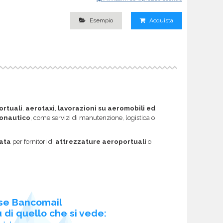
Esempio
Acquista
ortuali
,
aerotaxi
,
lavorazioni su aeromobili ed
onautico
, come servizi di manutenzione, logistica o
ata
per fornitori di
attrezzature aeroportuali
o
se Bancomail
 di quello che si vede: