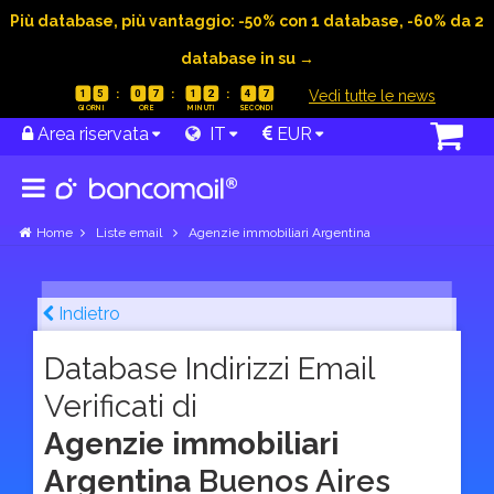
Più database, più vantaggio: -50% con 1 database, -60% da 2
database in su →
|
Vedi tutte le news
1
5
0
7
1
2
4
6
Area riservata
IT
EUR
Home
Liste email
Agenzie immobiliari Argentina
Indietro
Database Indirizzi Email
Verificati di
Agenzie immobiliari
Argentina
Buenos Aires