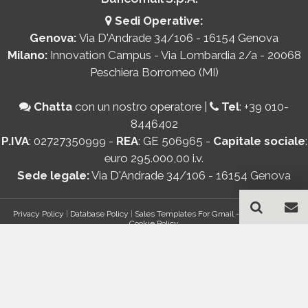
Sedi Operative:
Genova:
Via D'Andrade 34/106 - 16154 Genova
Milano:
Innovation Campus - Via Lombardia 2/a - 20068
Peschiera Borromeo (MI)
Chatta
con un nostro operatore
|
Tel
:
+39 010-
8446402
P.IVA
: 02727350999 -
REA
: GE 506965 -
Capitale sociale
:
euro 295.000,00 i.v.
Sede legale:
Via D'Andrade 34/106 - 16154 Genova
Privacy Policy
|
Database Policy
|
Sales Templates For Gmail - AddOn Policy
|
Cookie Policy
®
© Copyright 2026 Bancomail