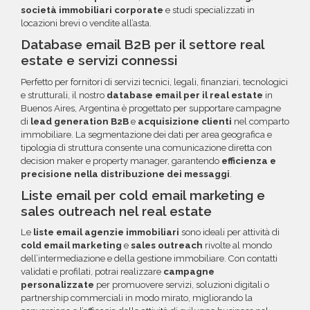
società immobiliari corporate
e studi specializzati in
locazioni brevi o vendite all’asta.
Database email B2B per il settore real
estate e servizi connessi
Perfetto per fornitori di servizi tecnici, legali, finanziari, tecnologici
e strutturali, il nostro
database email per il real estate
in
Buenos Aires, Argentina è progettato per supportare campagne
di
lead generation B2B
e
acquisizione clienti
nel comparto
immobiliare. La segmentazione dei dati per area geografica e
tipologia di struttura consente una comunicazione diretta con
decision maker e property manager, garantendo
efficienza e
precisione nella distribuzione dei messaggi
.
Liste email per cold email marketing e
sales outreach nel real estate
Le
liste email agenzie immobiliari
sono ideali per attività di
cold email marketing
e
sales outreach
rivolte al mondo
dell’intermediazione e della gestione immobiliare. Con contatti
validati e profilati, potrai realizzare
campagne
personalizzate
per promuovere servizi, soluzioni digitali o
partnership commerciali in modo mirato, migliorando la