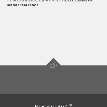
conversione e l’efficacia delle attività di sviluppo business nel
settore real estate
.
®
Bancomail S.p.A.