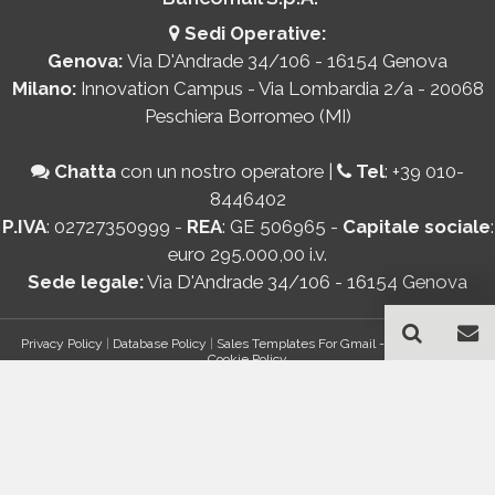
Sedi Operative:
Genova:
Via D'Andrade 34/106 - 16154 Genova
Milano:
Innovation Campus - Via Lombardia 2/a - 20068
Peschiera Borromeo (MI)
Chatta
con un nostro operatore
|
Tel
:
+39 010-
8446402
P.IVA
: 02727350999 -
REA
: GE 506965 -
Capitale sociale
:
euro 295.000,00 i.v.
Sede legale:
Via D'Andrade 34/106 - 16154 Genova
Privacy Policy
|
Database Policy
|
Sales Templates For Gmail - AddOn Policy
|
Cookie Policy
®
© Copyright 2026 Bancomail