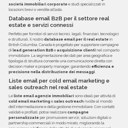
società immobiliari corporate
e studi specializzati in
locazioni brevi o vendite all’asta.
Database email B2B per il settore real
estate e servizi connessi
Perfetto per fornitori di servizi tecnici, legali, finanziari, tecnologici
e strutturali, il nostro
database email per il real estate
in
British Columbia, Canada è progettato per supportare campagne
di
lead generation B2B
e
acquisizione clienti
nel comparto
immobiliare. La segmentazione dei dati per area geografica e
tipologia di struttura consente una comunicazione diretta con
decision maker e property manager, garantendo
efficienza e
precisione nella distribuzione dei messaggi
.
Liste email per cold email marketing e
sales outreach nel real estate
Le
liste email agenzie immobiliari
sono ideali per attività di
cold email marketing
e
sales outreach
rivolte al mondo
dell’intermediazione e della gestione immobiliare. Con contatti
validati e profilati, potrai realizzare
campagne
personalizzate
per promuovere servizi, soluzioni digitali o
partnership commerciali in modo mirato, migliorando la