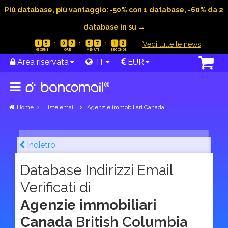
Più database, più vantaggio: -50% con 1 database, -60% da 2
database in su →
|
Vedi tutte le news
1
5
0
7
5
7
1
1
Area riservata
IT
EUR
Home
Liste email
Agenzie immobiliari Canada
Indietro
Database Indirizzi Email
Verificati di
Agenzie immobiliari
Canada
British Columbia