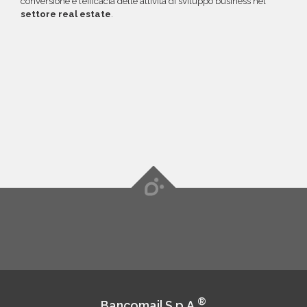
conversione e l’efficacia delle attività di sviluppo business nel
settore real estate
.
®
Bancomail S.p.A.