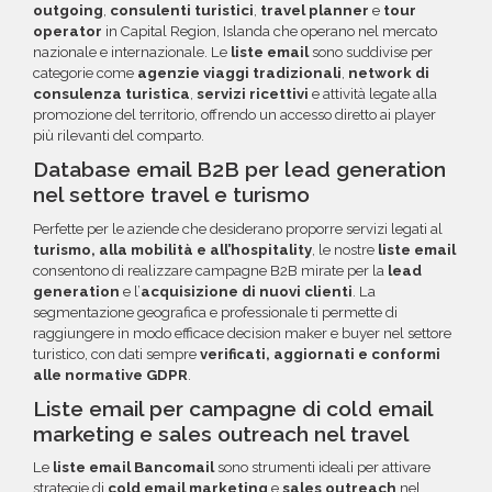
questa opzione.
outgoing
,
consulenti turistici
,
travel planner
e
tour
operator
in Capital Region, Islanda che operano nel mercato
nazionale e internazionale. Le
liste email
sono suddivise per
categorie come
agenzie viaggi tradizionali
,
network di
consulenza turistica
,
servizi ricettivi
e attività legate alla
promozione del territorio, offrendo un accesso diretto ai player
più rilevanti del comparto.
Database email B2B per lead generation
nel settore travel e turismo
Perfette per le aziende che desiderano proporre servizi legati al
turismo, alla mobilità e all’hospitality
, le nostre
liste email
consentono di realizzare campagne B2B mirate per la
lead
generation
e l’
acquisizione di nuovi clienti
. La
segmentazione geografica e professionale ti permette di
raggiungere in modo efficace decision maker e buyer nel settore
turistico, con dati sempre
verificati, aggiornati e conformi
alle normative GDPR
.
Liste email per campagne di cold email
marketing e sales outreach nel travel
Le
liste email Bancomail
sono strumenti ideali per attivare
strategie di
cold email marketing
e
sales outreach
nel