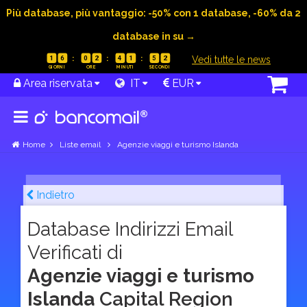
Più database, più vantaggio: -50% con 1 database, -60% da 2
database in su →
|
Vedi tutte le news
1
6
0
2
4
1
5
1
Area riservata
IT
EUR
Home
Liste email
Agenzie viaggi e turismo Islanda
Indietro
Database Indirizzi Email
Verificati di
Agenzie viaggi e turismo
Islanda
Capital Region