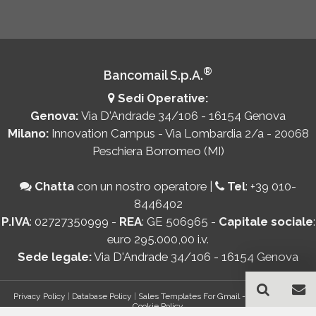
®
Bancomail S.p.A.
Sedi Operative:
Genova:
Via D'Andrade 34/106 - 16154 Genova
Milano:
Innovation Campus - Via Lombardia 2/a - 20068
Peschiera Borromeo (MI)
Chatta
con un nostro operatore
|
Tel
:
+39 010-
8446402
P.IVA
: 02727350999 -
REA
: GE 506965 -
Capitale sociale
:
euro 295.000,00 i.v.
Sede legale:
Via D'Andrade 34/106 - 16154 Genova
Privacy Policy
|
Database Policy
|
Sales Templates For Gmail - AddOn Policy
|
Cookie Policy