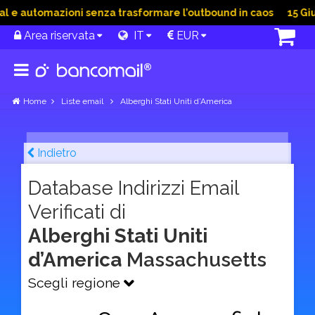
e automazioni senza trasformare l’outbound in caos
15 Giu 2
Area riservata
IT
EUR
Home
Liste email
Alberghi Stati Uniti d’America
Indietro
Database Indirizzi Email
Verificati di
Alberghi Stati Uniti
d’America
Massachusetts
Scegli regione