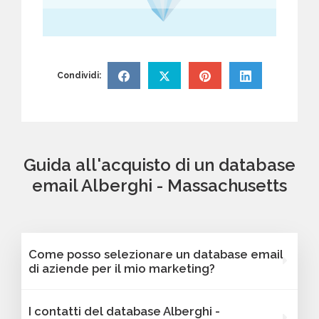
Condividi:
Guida all'acquisto di un database
email Alberghi - Massachusetts
Come posso selezionare un database email
di aziende per il mio marketing?
Puoi selezionare e acquistare i database dalla
I contatti del database Alberghi -
nostra piattaforma Bancomail. Troverai