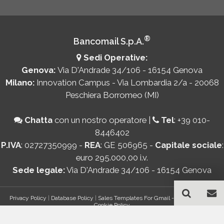
®
Bancomail S.p.A.
Sedi Operative:
Genova:
Via D'Andrade 34/106 - 16154 Genova
Milano:
Innovation Campus - Via Lombardia 2/a - 20068
Peschiera Borromeo (MI)
Chatta
con un nostro operatore
|
Tel
:
+39 010-
8446402
P.IVA
: 02727350999 -
REA
: GE 506965 -
Capitale sociale
:
euro 295.000,00 i.v.
Sede legale:
Via D'Andrade 34/106 - 16154 Genova
Privacy Policy
|
Database Policy
|
Sales Templates For Gmail - AddOn Policy
|
Cookie Policy
®
© Copyright 2026 Bancomail