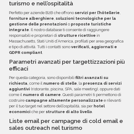
turismo e nell’ospitalità
Perfetto per aziende B2B che offrono
servizi per l’hôtellerie
,
forniture alberghiere
,
soluzioni tecnologiche per la
gestione delle prenotazioni
o
proposte turistiche
integrate
. Il nostro database ti consente di raggiungere
responsabili e proprietari di
strutture ricettive
in
Massachusetts, Stati Uniti d’America, profilati per area geografica
e tipo di attività. Tutti i contatti sono
verificati, aggiornati e
GDPR compliant
.
Parametri avanzati per targettizzazioni più
efficaci
Per questa categoria, sono disponibili
filtri avanzati su
richiesta
, come il
numero di stelle
, la
presenza di servizi
aggiuntivi
(ristorante, piscina, SPA, sale meeting), oppure dati
come il
numero di camere
. Questi parametri ti permettono di
costruire
campagne altamente personalizzate
e rilevanti
per il tuo target nel settore dell’ospitalità, sia per
hotel
economici
che per
strutture di alto livello
.
Liste email per campagne di cold email e
sales outreach nel turismo