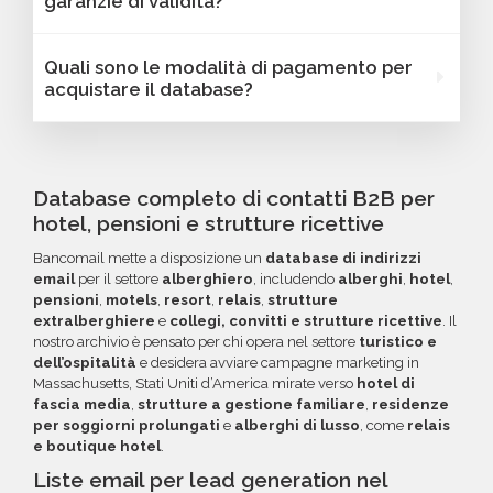
garanzie di validità?
dipendenti, link ai profili social e altre
filtrati in base a parametri strategici come
caratteristiche specifiche utili per segmentare
localizzazione (città, provincia, regione, CAP),
Sì, Bancomail offre una garanzia di qualità sui
Quali sono le modalità di pagamento per
e personalizzare le tue campagne B2B.
numero di dipendenti, fatturato, forma
database email Alberghi - Massachusetts. Se
acquistare il database?
giuridica o altri criteri specifici. Se online non
riscontri indirizzi email non validi entro 60
trovi la configurazione che cerchi, contatta il
giorni dall'acquisto, potrai richiedere un
Puoi completare l'acquisto in tutta sicurezza
nostro reparto Commerciale: ti aiuteremo a
rimborso o un credito da utilizzare per futuri
tramite bonifico o carta di credito, utilizzando
costruire il target perfetto per la tua
acquisti. La garanzia copre tutti gli errori come
i circuiti protetti Banca Sella e PayPal. Inoltre,
Database completo di contatti B2B per
campagna.
email inesistenti o DNS errati.
per acquisti voluminosi, è possibile acquistare
hotel, pensioni e strutture ricettive
crediti da utilizzare su più ordini. Contattaci per
Bancomail mette a disposizione un
database di indirizzi
maggiori informazioni su come sfruttare
email
per il settore
alberghiero
, includendo
alberghi
,
hotel
,
questa opzione.
pensioni
,
motels
,
resort
,
relais
,
strutture
extralberghiere
e
collegi, convitti e strutture ricettive
. Il
nostro archivio è pensato per chi opera nel settore
turistico e
dell’ospitalità
e desidera avviare campagne marketing in
Massachusetts, Stati Uniti d’America mirate verso
hotel di
fascia media
,
strutture a gestione familiare
,
residenze
per soggiorni prolungati
e
alberghi di lusso
, come
relais
e boutique hotel
.
Liste email per lead generation nel