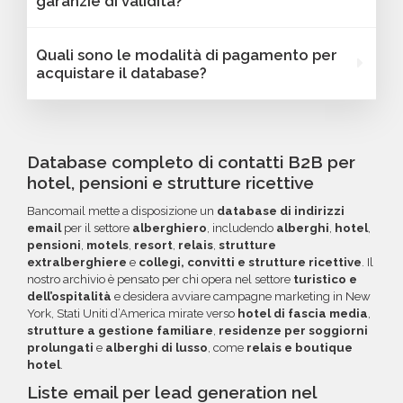
garanzie di validità?
dipendenti, link ai profili social e altre
base a parametri strategici come
caratteristiche specifiche utili per segmentare
localizzazione (città, provincia, regione, CAP),
Sì, Bancomail offre una garanzia di qualità sui
Quali sono le modalità di pagamento per
e personalizzare le tue campagne B2B.
numero di dipendenti, fatturato, forma
database email Alberghi - New York. Se
acquistare il database?
giuridica o altri criteri specifici. Se online non
riscontri indirizzi email non validi entro 60
trovi la configurazione che cerchi, contatta il
giorni dall'acquisto, potrai richiedere un
Puoi completare l'acquisto in tutta sicurezza
nostro reparto Commerciale: ti aiuteremo a
rimborso o un credito da utilizzare per futuri
tramite bonifico o carta di credito, utilizzando
costruire il target perfetto per la tua
acquisti. La garanzia copre tutti gli errori come
i circuiti protetti Banca Sella e PayPal. Inoltre,
Database completo di contatti B2B per
campagna.
email inesistenti o DNS errati.
per acquisti voluminosi, è possibile acquistare
hotel, pensioni e strutture ricettive
crediti da utilizzare su più ordini. Contattaci per
Bancomail mette a disposizione un
database di indirizzi
maggiori informazioni su come sfruttare
email
per il settore
alberghiero
, includendo
alberghi
,
hotel
,
questa opzione.
pensioni
,
motels
,
resort
,
relais
,
strutture
extralberghiere
e
collegi, convitti e strutture ricettive
. Il
nostro archivio è pensato per chi opera nel settore
turistico e
dell’ospitalità
e desidera avviare campagne marketing in New
York, Stati Uniti d’America mirate verso
hotel di fascia media
,
strutture a gestione familiare
,
residenze per soggiorni
prolungati
e
alberghi di lusso
, come
relais e boutique
hotel
.
Liste email per lead generation nel