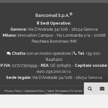
®
Bancomail S.p.A.
Sedi Operative:
Genova:
Via D'Andrade 34/106 - 16154 Genova
Milano:
Innovation Campus - Via Lombardia 2/a - 20068
Peschiera Borromeo (MI)
Chatta
con un nostro operatore
|
Tel
:
+39 010-
8446402
P.IVA
: 02727350999 -
REA
: GE 506965 -
Capitale sociale
:
euro 295.000,00 i.v.
Sede legale:
Via D'Andrade 34/106 - 16154 Genova
Privacy Policy
|
Database Policy
|
Sales Templates For Gmail - AddOn Policy
|
Cookie Policy
®
© Copyright 2026 Bancomail