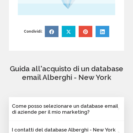
Condividi:
Guida all'acquisto di un database
email Alberghi - New York
Come posso selezionare un database email
di aziende per il mio marketing?
Puoi selezionare e acquistare i database dalla
I contatti del database Alberghi - New York
nostra piattaforma Bancomail. Troverai