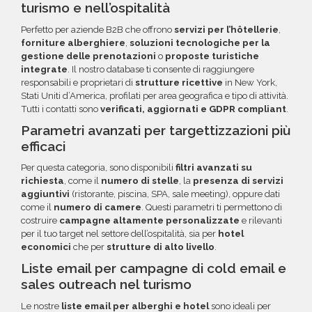
turismo e nell’ospitalità
Perfetto per aziende B2B che offrono
servizi per l’hôtellerie
,
forniture alberghiere
,
soluzioni tecnologiche per la
gestione delle prenotazioni
o
proposte turistiche
integrate
. Il nostro database ti consente di raggiungere
responsabili e proprietari di
strutture ricettive
in New York,
Stati Uniti d’America, profilati per area geografica e tipo di attività.
Tutti i contatti sono
verificati, aggiornati e GDPR compliant
.
Parametri avanzati per targettizzazioni più
efficaci
Per questa categoria, sono disponibili
filtri avanzati su
richiesta
, come il
numero di stelle
, la
presenza di servizi
aggiuntivi
(ristorante, piscina, SPA, sale meeting), oppure dati
come il
numero di camere
. Questi parametri ti permettono di
costruire
campagne altamente personalizzate
e rilevanti
per il tuo target nel settore dell’ospitalità, sia per
hotel
economici
che per
strutture di alto livello
.
Liste email per campagne di cold email e
sales outreach nel turismo
Le nostre
liste email per alberghi e hotel
sono ideali per