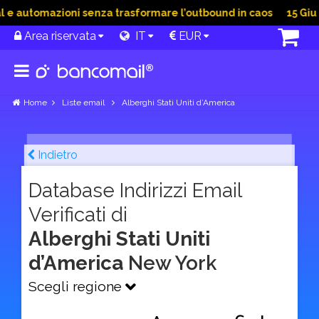
 automazioni senza trasformare l’outbound in caos
15 Giu 20
Area riservata
IT
EUR
Home
Liste email
Alberghi Stati Uniti d’America
Indietro
Database Indirizzi Email
Verificati di
Alberghi Stati Uniti
d’America
New York
Scegli regione