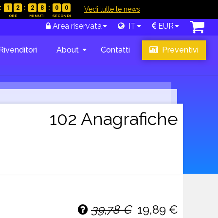
1
2
2
7
5
9
|
Vedi tutte le news
Area riservata
IT
EUR
Rivenditori
About
Contatti
Preventivi
102 Anagrafiche
39,78 €
19,89 €