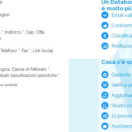
Un Databa
te
è molto più
Email val
egion
Conform
*, Indirizzo *, Cap, Città,
Classific
e.
Profilazi
Telefono *, Fax *, Link Social
Cosa c'è s
ica, Classe di Fatturato *,
Garanzia 
tuali classificazioni specifiche *
Verifica p
a variabile.
Aggiorna
Studio n
21 process
Assisten