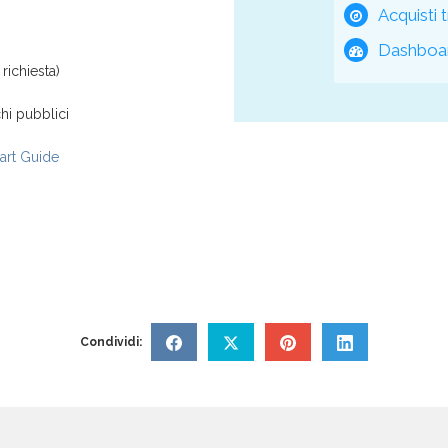
Acquisti t
Dashboar
richiesta)
hi pubblici
rt Guide
Condividi: