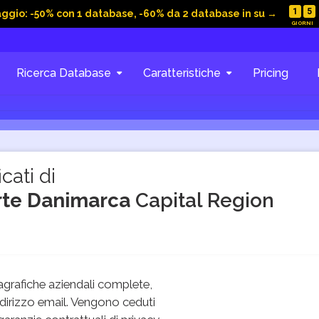
1
5
aggio: -50% con 1 database, -60% da 2 database in su →
Ricerca Database
Caratteristiche
Pricing
cati di
arte Danimarca
Capital Region
grafiche aziendali complete,
dirizzo email. Vengono ceduti