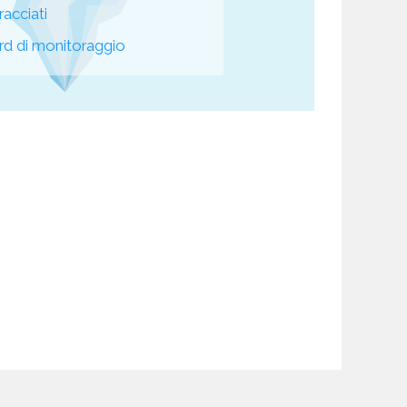
racciati
d di monitoraggio