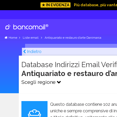
★ IN EVIDENZA
Più database, più vant
Home
Liste email
Antiquariato e restauro d’arte Danimarca
Indietro
Database Indirizzi Email Verifi
Antiquariato e restauro d’
Scegli regione
Questo database contiene 102 ana
uniche e sempre comprensive di in