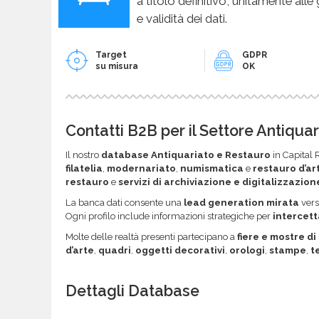
a titolo definitivo, unitamente alle
e validità dei dati.
Target
GDPR
su misura
OK
Contatti B2B per il Settore Antiqua
Il nostro
database Antiquariato e Restauro
in Capital R
filatelia
,
modernariato
,
numismatica
e
restauro d’ar
restauro
e
servizi di archiviazione e digitalizzazion
La banca dati consente una
lead generation mirata
ver
Ogni profilo include informazioni strategiche per
intercett
Molte delle realtà presenti partecipano a
fiere e mostre di
d’arte
,
quadri
,
oggetti decorativi
,
orologi
,
stampe
,
t
Dettagli Database