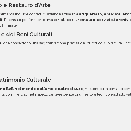
to in colonne per
ordini. Contattaci per ma
 e Restauro d’Arte
 dei dati. Una volta pronti,
opzione.
nimarca include contatti di aziende attive in
antiquariato
,
araldica
,
arch
rvata, con link diretto via
ti
. È pensato per fornitori di
materiali per il restauro
,
servizi di archiv
ach
mirate.
 e dei Beni Culturali
e
, che consentono una segmentazione precisa del pubblico. Ciò facilita il cont
Patrimonio Culturale
e B2B nel mondo dell’arte e del restauro
, mettendoti in contatto con p
vità commerciali nel rispetto delle esigenze di un settore tecnico e ad alto va