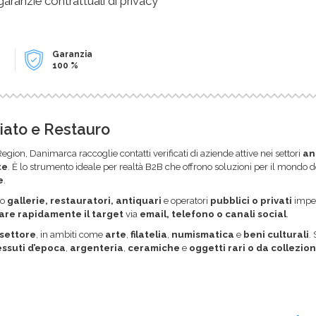
 garanzie contrattuali di privacy
Garanzia
100 %
riato e Restauro
egion, Danimarca raccoglie contatti verificati di aziende attive nei settori
an
te
. È lo strumento ideale per realtà B2B che offrono soluzioni per il mondo de
e
.
so
gallerie, restauratori, antiquari
e operatori
pubblici o privati
impeg
are rapidamente il target
via
email, telefono o canali social
.
 settore
, in ambiti come
arte
,
filatelia
,
numismatica
e
beni culturali
.
essuti d’epoca
,
argenteria
,
ceramiche
e
oggetti rari o da collezio