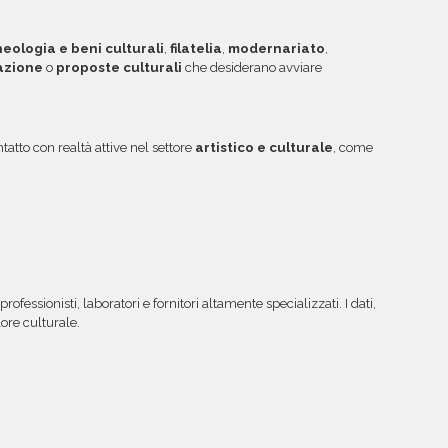
ggiori informazioni su come sfruttare questa
eologia e beni culturali
,
filatelia
,
modernariato
,
iazione
o
proposte culturali
che desiderano avviare
atto con realtà attive nel settore
artistico e culturale
, come
rofessionisti, laboratori e fornitori altamente specializzati. I dati,
lore culturale.