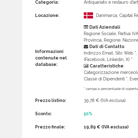
Categoria:
Antiquariato e restauro d’ar
Locazione:
Danimarca, Capital R
Dati Aziendali
:
Ragione Sociale, Partiva IVA 
Provincia, Regione, Nazion
Dati di Contatto
:
Informazioni
Indirizzo Email, Sito Web *, 
contenute nel
(Facebook, Linkedin, X) *
database:
Caratteristiche
:
Categorizzazione merceolog
Classe di Dipendenti *, Even
* campo a percentuale di copertur
Prezzo listino:
39,78 €
(IVA esclusa)
Sconto:
50%
Prezzo finale:
19,89 €
(IVA esclusa)