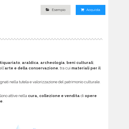
Esempio
Acquista
tiquariato
,
araldica
,
archeologia
,
beni culturali
,
ll’
arte e della conservazione
, tra cui
materiali per il
nati nella tutela e valorizzazione del patrimonio culturale.
 Sono attive nella
cura, collezione e vendita
di
opere
ne
.