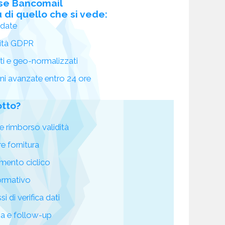
se Bancomail
 di quello che si vede:
idate
ità GDPR
ati e geo-normalizzati
oni avanzate entro 24 ore
otto?
e rimborso validità
re fornitura
mento ciclico
ormativo
i di verifica dati
za e follow-up