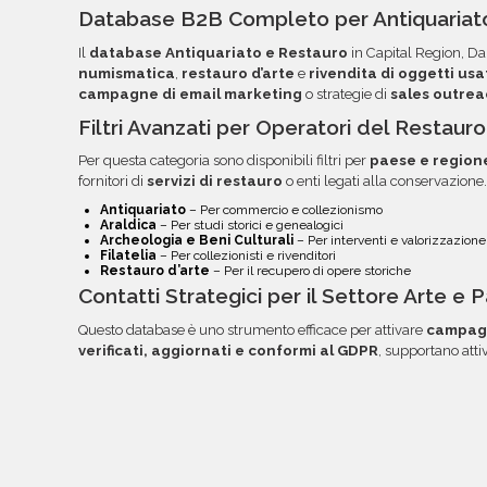
tuoi strumenti di invio. Ogni campo è organizza
Database B2B Completo per Antiquariato
semplificare la lettura, l'ordinamento e l'utilizzo
Il
database Antiquariato e Restauro
in Capital Region, Da
troverai file e documentazione nella tua area rise
numismatica
,
restauro d’arte
e
rivendita di oggetti usa
email.
campagne di email marketing
o strategie di
sales outre
Filtri Avanzati per Operatori del Restauro
Per questa categoria sono disponibili filtri per
paese e region
fornitori di
servizi di restauro
o enti legati alla conservazione.
Antiquariato
– Per commercio e collezionismo
Araldica
– Per studi storici e genealogici
Archeologia e Beni Culturali
– Per interventi e valorizzazione
Filatelia
– Per collezionisti e rivenditori
Restauro d’arte
– Per il recupero di opere storiche
Contatti Strategici per il Settore Arte e 
Questo database è uno strumento efficace per attivare
campagn
verificati, aggiornati e conformi al GDPR
, supportano atti