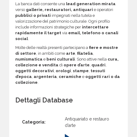
La banca dati consente una
lead generation mirata
verso
gallerie, restauratori, antiquari
e operatori
pubblici o privati
impegnati nella tutela e
valorizzazione del patrimonio culturale. Ogni profilo
include informazioni strategiche per
intercettare
rapidamente il target
via
email, telefono o canali
social
.
Molte delle realtà presenti partecipano a
fiere e mostre
di settore
, in ambiti come
arte
,
filatelia
,
numismatica
e
beni culturali
. Sono attive nella
cura,
collezione e vendita
di
opere d’arte
,
quadri
,
oggetti decorativi
,
orologi
,
stampe
,
tessuti
d’epoca
,
argenteria
,
ceramiche
e
oggetti rari o da
collezione
.
Dettagli Database
Antiquariato e restauro
Categoria:
d’arte