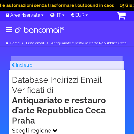
 automazioni senza trasformare l’outbound in caos
15 Giu 202
Area riservata
IT
EUR
Home
Liste email
Antiquariato e restauro d’arte Repubblica Ceca
Indietro
Database Indirizzi Email
Verificati di
Antiquariato e restauro
d’arte Repubblica Ceca
Praha
Scegli regione