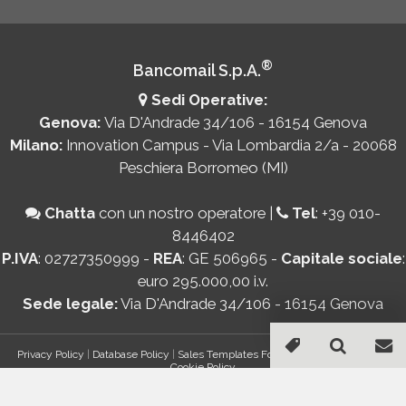
®
Bancomail S.p.A.
Sedi Operative:
Genova:
Via D'Andrade 34/106 - 16154 Genova
Milano:
Innovation Campus - Via Lombardia 2/a - 20068
Peschiera Borromeo (MI)
Chatta
con un nostro operatore
|
Tel
:
+39 010-
8446402
P.IVA
: 02727350999 -
REA
: GE 506965 -
Capitale sociale
:
euro 295.000,00 i.v.
Sede legale:
Via D'Andrade 34/106 - 16154 Genova
Privacy Policy
|
Database Policy
|
Sales Templates For Gmail - AddOn Policy
|
Cookie Policy
®
© Copyright 2026 Bancomail