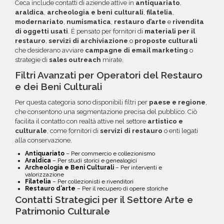
Ceca include contatti di aziende attive in
antiquariato
,
questa opzione.
araldica
,
archeologia e beni culturali
,
filatelia
,
modernariato
,
numismatica
,
restauro d’arte
e
rivendita
di oggetti usati
. È pensato per fornitori di
materiali per il
restauro
,
servizi di archiviazione
o
proposte culturali
che desiderano avviare
campagne di email marketing
o
strategie di
sales outreach
mirate.
Filtri Avanzati per Operatori del Restauro
e dei Beni Culturali
Per questa categoria sono disponibili filtri per
paese e regione
,
che consentono una segmentazione precisa del pubblico. Ciò
facilita il contatto con realtà attive nel settore
artistico e
culturale
, come fornitori di
servizi di restauro
o enti legati
alla conservazione.
Antiquariato
– Per commercio e collezionismo
Araldica
– Per studi storici e genealogici
Archeologia e Beni Culturali
– Per interventi e
valorizzazione
Filatelia
– Per collezionisti e rivenditori
Restauro d’arte
– Per il recupero di opere storiche
Contatti Strategici per il Settore Arte e
Patrimonio Culturale