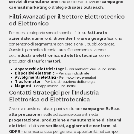
servizi di manutenzione
che desiderano avviare
campagne
di email marketing
o strategie di
sales outreach
.
Filtri Avanzati per il Settore Elettrotecnico
ed Elettronico
Per questa categoria sono disponibili filtri su
fatturato
aziendale
,
numero di dipendenti
e
area geografica
, che
consentono di segmentare con precisione il pubblico target.
Questo ti permette di contattare efficacemente aziende
dell’
industria elettronica ed elettrotecnica
, come i
produttori di
trasformatori
.
Apparecchi elettrici stagni
- Per ambienti civili e industriali
Dispositivi elettronici
- Per uso industriale
Avvolgimenti elettrici
- Per motori e generatori
Trasformatori
- Per la distribuzione dell’energia
Magneti
- Per applicazioni industriali
Contatti Strategici per l’Industria
Elettronica ed Elettrotecnica
Grazie a questo database puoi strutturare
campagne B2B ad
alta precisione
rivolte ad aziende operanti nella
progettazione, produzione e manutenzione di sistemi
elettrici
. I dati sono
verificati, aggiornati e conformi al
GDPR
- una risorsa utile per generare opportunità nel campo