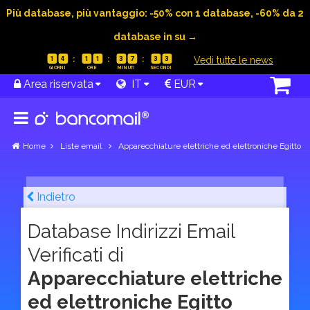
Più database, più vantaggio: -50% con 1 database, -60% da 2
database in su →
|
Vedi tutte le news
1
4
1
1
3
7
3
2
Area riservata
IT
EUR
Home
Liste email
Apparecchiature elettriche ed elettroniche Egitto
Indietro
Database Indirizzi Email
Verificati di
Apparecchiature elettriche
ed elettroniche Egitto