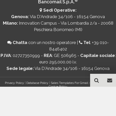
®
Bancomail S.p.A.
Sedi Operative:
Genova:
Via D'Andrade 34/106 - 16154 Genova
Milano:
Innovation Campus - Via Lombardia 2/a - 20068
Peschiera Borromeo (MI)
Chatta
con un nostro operatore
|
Tel
:
+39 010-
8446402
P.IVA
: 02727350999 -
REA
: GE 506965 -
Capitale sociale
:
euro 295.000,00 i.v.
Sede legale:
Via D'Andrade 34/106 - 16154 Genova
Privacy Policy
|
Database Policy
|
Sales Templates For Gmail - AddOn Policy
|
Cookie Policy
®
© Copyright 2026 Bancomail