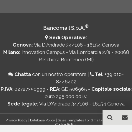
®
Bancomail S.p.A.
Sedi Operative:
Genova:
Via D'Andrade 34/106 - 16154 Genova
Milano:
Innovation Campus - Via Lombardia 2/a - 20068
Peschiera Borromeo (MI)
Chatta
con un nostro operatore
|
Tel
:
+39 010-
8446402
P.IVA
: 02727350999 -
REA
: GE 506965 -
Capitale sociale
:
euro 295.000,00 i.v.
Sede legale:
Via D'Andrade 34/106 - 16154 Genova
Privacy Policy
|
Database Policy
|
Sales Templates For Gmail - AddOn Policy
|
Cookie Policy