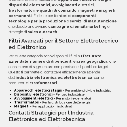
dispositivi elettronici
,
avvolgimenti elettrici
,
trasformatori e quadri di comando
,
magneti e magneti
permanenti
. È ideale per fornitori di
componenti
,
tecnologie per la produzione
o
servizi di manutenzione
che desiderano avviare
campagne di email marketing
o
strategie di
sales outreach
.
Filtri Avanzati per il Settore Elettrotecnico
ed Elettronico
Per questa categoria sono disponibili filtri su
fatturato
aziendale
,
numero di dipendenti
e
area geografica
, che
consentono di segmentare con precisione il pubblico target.
Questo ti permette di contattare efficacemente aziende
dell’
industria elettronica ed elettrotecnica
, come i
produttori di
trasformatori
.
Apparecchi elettrici stagni
- Per ambienti civili e industriali
Dispositivi elettronici
- Per uso industriale
Avvolgimenti elettrici
- Per motori e generatori
Trasformatori
- Per la distribuzione dell’energia
Magneti
- Per applicazioni industriali
Contatti Strategici per l’Industria
Elettronica ed Elettrotecnica