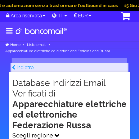
 automazioni senza trasformare l’outbound in caos
15 Giu 202
Area riservata
IT
EUR
Home
Liste email
Apparecchiature elettriche ed elettroniche Federazione Russa
Indietro
Database Indirizzi Email
Verificati di
Apparecchiature elettriche
ed elettroniche
Federazione Russa
Scegli regione