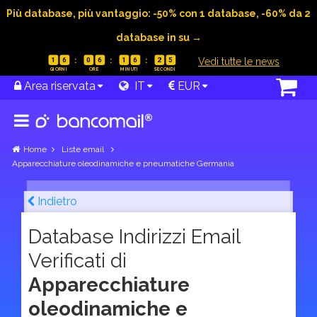
Più database, più vantaggio: -50% con 1 database, -60% da 2
database in su →
|
Vedi tutte le news
1
6
0
6
1
6
2
4
Area riservata
IT
EUR
Home
Liste email
Apparecchiature oleodinamiche e pneumatiche Germania
Indietro
Database Indirizzi Email
Verificati di
Apparecchiature
oleodinamiche e