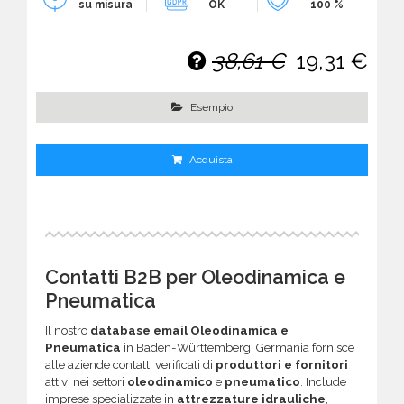
su misura
OK
100 %
38,61 €
19,31 €
Esempio
Acquista
Contatti B2B per Oleodinamica e
Pneumatica
Il nostro
database email Oleodinamica e
Pneumatica
in Baden-Württemberg, Germania fornisce
alle aziende contatti verificati di
produttori e fornitori
attivi nei settori
oleodinamico
e
pneumatico
. Include
imprese specializzate in
attrezzature idrauliche
,