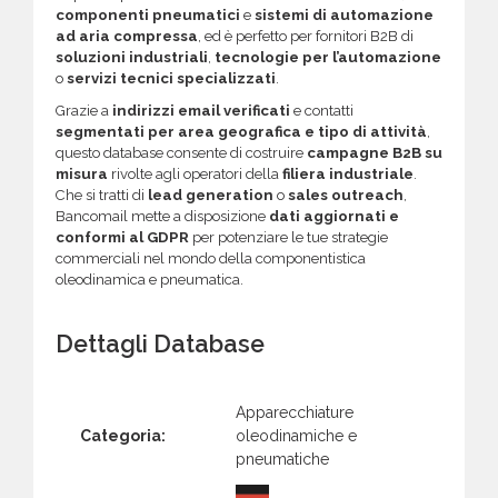
componenti pneumatici
e
sistemi di automazione
ad aria compressa
, ed è perfetto per fornitori B2B di
soluzioni industriali
,
tecnologie per l’automazione
o
servizi tecnici specializzati
.
Grazie a
indirizzi email verificati
e contatti
segmentati per area geografica e tipo di attività
,
questo database consente di costruire
campagne B2B su
misura
rivolte agli operatori della
filiera industriale
.
Che si tratti di
lead generation
o
sales outreach
,
Bancomail mette a disposizione
dati aggiornati e
conformi al GDPR
per potenziare le tue strategie
commerciali nel mondo della componentistica
oleodinamica e pneumatica.
Dettagli Database
Apparecchiature
Categoria:
oleodinamiche e
pneumatiche