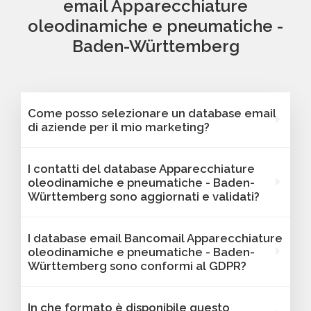
email Apparecchiature
oleodinamiche e pneumatiche -
Baden-Württemberg
Come posso selezionare un database email
di aziende per il mio marketing?
Puoi selezionare e acquistare i database dalla
I contatti del database Apparecchiature
nostra piattaforma Bancomail. Troverai
oleodinamiche e pneumatiche - Baden-
contatti B2B verificati di aziende attive
Württemberg sono aggiornati e validati?
Apparecchiature oleodinamiche e
pneumatiche - Baden-Württemberg. Tutti i
Sì, Bancomail garantisce che tutti i contatti
I database email Bancomail Apparecchiature
contatti includono l'indirizzo email e sono
includano email attive e aggiornate. I nostri
oleodinamiche e pneumatiche - Baden-
filtrabili per area geografica, settore,
database vengono sottoposti a verifiche
Württemberg sono conformi al GDPR?
dimensione aziendale e altri criteri utili per il
regolari per offrire solo contatti affidabili,
tuo marketing.
aggiornati e conformi alle normative vigenti. I
Sì, tutti i contatti sono raccolti da fonti
In che formato è disponibile questo