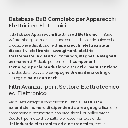
Württemberg. Se riscontri indirizzi email non
Puoi completare l'acquisto in tutta sicurezza
trovi la configurazione che cerchi, contatta il
validi entro 60 giorni dall'acquisto, potrai
tramite bonifico o carta di credito, utilizzando
nostro reparto Commerciale: ti aiuteremo a
richiedere un rimborso o un credito da
i circuiti protetti Banca Sella e PayPal. Inoltre,
Database B2B Completo per Apparecchi
costruire il target perfetto per la tua
utilizzare per futuri acquisti. La garanzia copre
per acquisti voluminosi, è possibile acquistare
Elettrici ed Elettronici
campagna.
tutti gli errori come email inesistenti o DNS
crediti da utilizzare su più ordini. Contattaci per
Il
database Apparecchi Elettrici ed Elettronici
in Baden-
errati.
maggiori informazioni su come sfruttare
Württemberg, Germania include contatti di aziende attive nella
questa opzione.
produzione e distribuzione di
apparecchi elettrici stagni
,
dispositivi elettronici
,
avvolgimenti elettrici
,
trasformatori e quadri di comando
,
magneti e magneti
permanenti
. È ideale per fornitori di
componenti
,
tecnologie per la produzione
o
servizi di manutenzione
che desiderano avviare
campagne di email marketing
o
strategie di
sales outreach
.
Filtri Avanzati per il Settore Elettrotecnico
ed Elettronico
Per questa categoria sono disponibili filtri su
fatturato
aziendale
,
numero di dipendenti
e
area geografica
, che
consentono di segmentare con precisione il pubblico target.
Questo ti permette di contattare efficacemente aziende
dell’
industria elettronica ed elettrotecnica
, come i