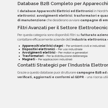
essere importati nei tuoi strumenti di invio. Og
Database B2B Completo per Apparecchi El
colonne per semplificare la lettura, l'ordinamento
Il
database Apparecchi Elettrici ed Elettronici
in Nordrhe
volta pronti, troverai file e documentazione nell
elettronici
,
avvolgimenti elettrici
,
trasformatori e qua
link diretto via email.
di manutenzione
che desiderano avviare
campagne di ema
Filtri Avanzati per il Settore Elettrotecn
Per questa categoria sono disponibili filtri su
fatturato azien
contattare efficacemente aziende dell’
industria elettronica
Apparecchi elettrici stagni
– Per ambienti civili e industriali
Dispositivi elettronici
– Per uso industriale
Avvolgimenti elettrici
– Per motori e generatori
Trasformatori
– Per la distribuzione dell’energia
Magneti
– Per applicazioni industriali
Contatti Strategici per l’Industria Elettr
Grazie a questo database puoi strutturare
campagne B2B ad a
verificati, aggiornati e conformi al GDPR
- una risorsa ut