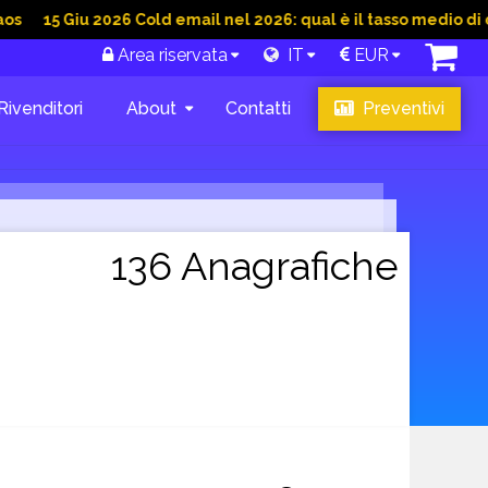
iu 2026 Cold email nel 2026: qual è il tasso medio di conversio
Area riservata
IT
EUR
Rivenditori
About
Contatti
Preventivi
136 Anagrafiche