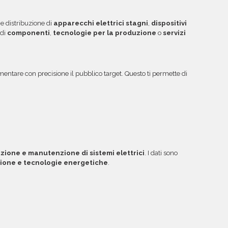
ibile acquistare crediti da utilizzare su più
ggiori informazioni su come sfruttare questa
e distribuzione di
apparecchi elettrici stagni
,
dispositivi
 di
componenti
,
tecnologie per la produzione
o
servizi
entare con precisione il pubblico target. Questo ti permette di
ione e manutenzione di sistemi elettrici
. I dati sono
ione e tecnologie energetiche
.