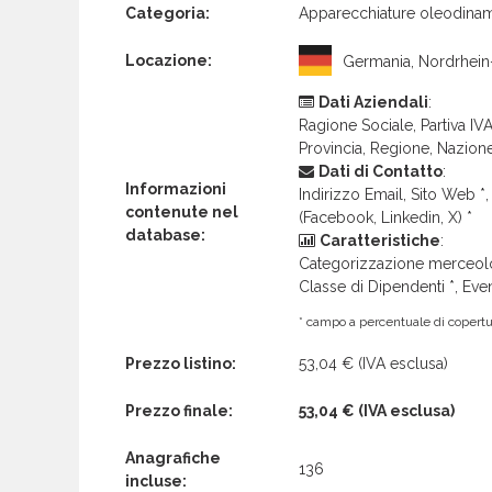
Categoria:
Apparecchiature oleodina
Locazione:
Germania, Nordrhein
Dati Aziendali
:
Ragione Sociale, Partiva IVA 
Provincia, Regione, Nazion
Dati di Contatto
:
Informazioni
Indirizzo Email, Sito Web *, 
contenute nel
(Facebook, Linkedin, X) *
database:
Caratteristiche
:
Categorizzazione merceolog
Classe di Dipendenti *, Even
* campo a percentuale di copertur
Prezzo listino:
53,04 €
(IVA esclusa)
Prezzo finale:
53,04 €
(IVA esclusa)
Anagrafiche
136
incluse: