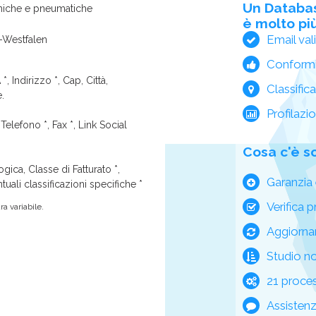
Un Databa
miche e pneumatiche
è molto più
Email val
-Westfalen
Conform
*, Indirizzo *, Cap, Città,
Classific
e.
Profilazi
Telefono *, Fax *, Link Social
Cosa c'è s
ica, Classe di Fatturato *,
Garanzia 
tuali classificazioni specifiche *
Verifica p
a variabile.
Aggiorna
Studio n
21 process
Assisten