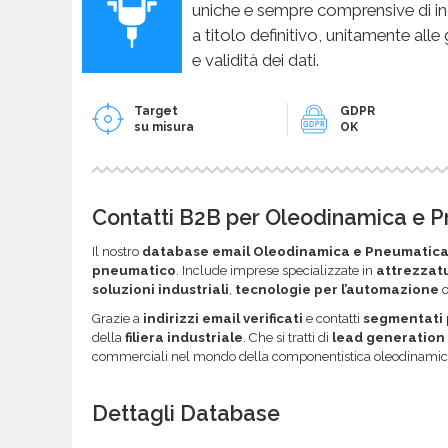
uniche e sempre comprensive di in
a titolo definitivo, unitamente alle
e validità dei dati.
Target
GDPR
su misura
OK
Contatti B2B per Oleodinamica e 
Il nostro
database email Oleodinamica e Pneumatic
pneumatico
. Include imprese specializzate in
attrezzatu
soluzioni industriali
,
tecnologie per l’automazione
Grazie a
indirizzi email verificati
e contatti
segmentati p
della
filiera industriale
. Che si tratti di
lead generation
commerciali nel mondo della componentistica oleodinamic
Dettagli Database