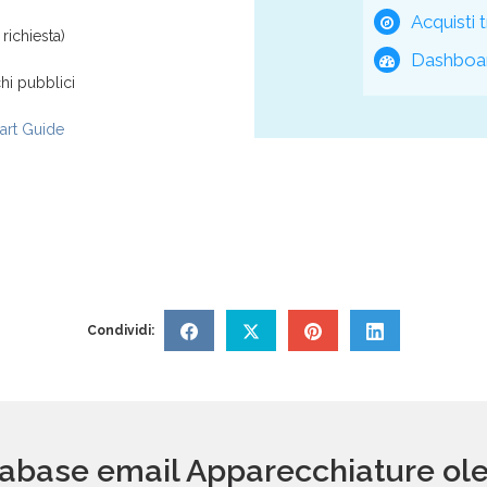
Acquisti t
richiesta)
Dashboar
hi pubblici
rt Guide
Condividi:
database email Apparecchiature o