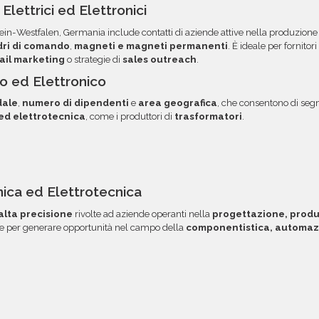
ni campo è organizzato in
acquisti voluminosi, è poss
ettrici ed Elettronici
 e l'utilizzo dei dati. Una
ordini. Contattaci per ma
in-Westfalen, Germania include contatti di aziende attive nella produzione 
a tua area riservata, con
opzione.
dri di comando
,
magneti e magneti permanenti
. È ideale per fornitori
il marketing
o strategie di
sales outreach
.
ico ed Elettronico
dale
,
numero di dipendenti
e
area geografica
, che consentono di segm
 ed elettrotecnica
, come i produttori di
trasformatori
.
onica ed Elettrotecnica
lta precisione
rivolte ad aziende operanti nella
progettazione, produz
ile per generare opportunità nel campo della
componentistica, automaz