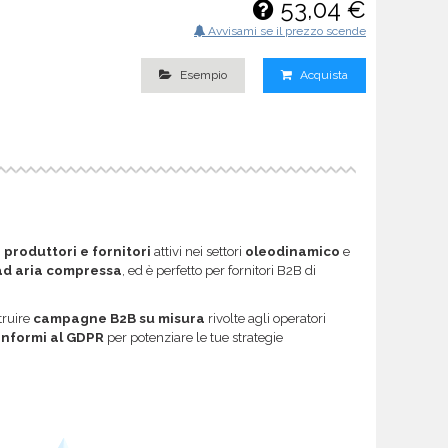
53,04 €
Avvisami se il prezzo scende
Esempio
Acquista
i
produttori e fornitori
attivi nei settori
oleodinamico
e
ad aria compressa
, ed è perfetto per fornitori B2B di
truire
campagne B2B su misura
rivolte agli operatori
onformi al GDPR
per potenziare le tue strategie