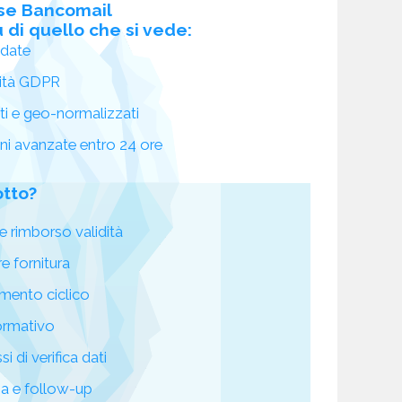
se Bancomail
 di quello che si vede:
idate
ità GDPR
ati e geo-normalizzati
oni avanzate entro 24 ore
otto?
e rimborso validità
re fornitura
mento ciclico
ormativo
i di verifica dati
za e follow-up