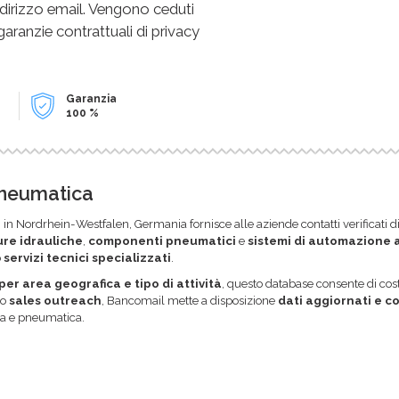
dirizzo email. Vengono ceduti
 garanzie contrattuali di privacy
Garanzia
100 %
Pneumatica
a
in Nordrhein-Westfalen, Germania fornisce alle aziende contatti verificati d
re idrauliche
,
componenti pneumatici
e
sistemi di automazione 
o
servizi tecnici specializzati
.
er area geografica e tipo di attività
, questo database consente di cos
o
sales outreach
, Bancomail mette a disposizione
dati aggiornati e c
a e pneumatica.