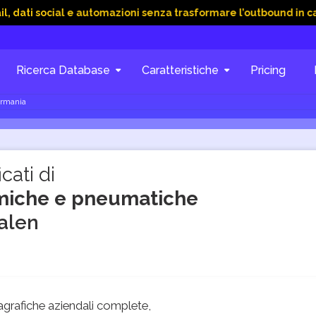
ial e automazioni senza trasformare l’outbound in caos
15 G
Ricerca Database
Caratteristiche
Pricing
ermania
cati di
miche e pneumatiche
alen
grafiche aziendali complete,