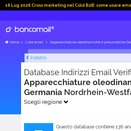
2026 Cross marketing nel Cold B2B: come usare email, dati soc
Home
Liste email
Apparecchiature oleodinamiche e pneumatiche G
Indietro
Database Indirizzi Email Verifi
Apparecchiature oleodina
Germania
Nordrhein-Westf
Scegli regione
Questo database contiene 136 ana