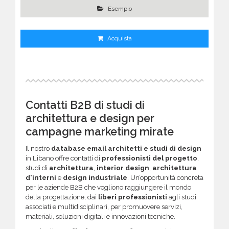
Esempio
Acquista
Contatti B2B di studi di
architettura e design per
campagne marketing mirate
Il nostro
database email architetti e studi di design
in Libano offre contatti di
professionisti del progetto
,
studi di
architettura
,
interior design
,
architettura
d'interni
e
design industriale
. Un’opportunità concreta
per le aziende B2B che vogliono raggiungere il mondo
della progettazione, dai
liberi professionisti
agli studi
associati e multidisciplinari, per promuovere servizi,
materiali, soluzioni digitali e innovazioni tecniche.