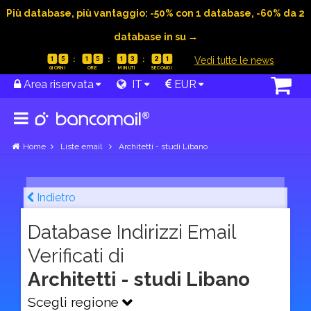
Più database, più vantaggio: -50% con 1 database, -60% da 2
database in su →
|
Vedi tutte le news
1
5
1
5
1
3
2
0
Area riservata
IT
EUR
Home
Liste email
Architetti - studi Libano
Indietro
Database Indirizzi Email
Verificati di
Architetti - studi Libano
Scegli regione