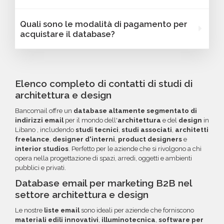
caratteristiche specifiche utili per segmentare
localizzazione (città, provincia, regione, CAP),
Sì, Bancomail offre una garanzia di qualità sui
Quali sono le modalità di pagamento per
e personalizzare le tue campagne B2B.
numero di dipendenti, fatturato, forma
database email Architetti - studi - Libano. Se
acquistare il database?
giuridica o altri criteri specifici. Se online non
riscontri indirizzi email non validi entro 60
trovi la configurazione che cerchi, contatta il
giorni dall'acquisto, potrai richiedere un
Puoi completare l'acquisto in tutta sicurezza
nostro reparto Commerciale: ti aiuteremo a
rimborso o un credito da utilizzare per futuri
tramite bonifico o carta di credito, utilizzando
costruire il target perfetto per la tua
acquisti. La garanzia copre tutti gli errori come
i circuiti protetti Banca Sella e PayPal. Inoltre,
Elenco completo di contatti di studi di
campagna.
email inesistenti o DNS errati.
per acquisti voluminosi, è possibile acquistare
architettura e design
crediti da utilizzare su più ordini. Contattaci per
Bancomail offre un
database altamente segmentato di
maggiori informazioni su come sfruttare
indirizzi email
per il mondo dell'
architettura
e del
design
in
questa opzione.
Libano , includendo
studi tecnici
,
studi associati
,
architetti
freelance
,
designer d'interni
,
product designers
e
interior studios
. Perfetto per le aziende che si rivolgono a chi
opera nella progettazione di spazi, arredi, oggetti e ambienti
pubblici e privati.
Database email per marketing B2B nel
settore architettura e design
Le nostre
liste email
sono ideali per aziende che forniscono
materiali edili innovativi
,
illuminotecnica
,
software per