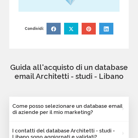
Condividi:
Guida all'acquisto di un database
email Architetti - studi - Libano
Come posso selezionare un database email
di aziende per il mio marketing?
Puoi selezionare e acquistare i database dalla
I contatti del database Architetti - studi -
nostra piattaforma Bancomail. Troverai
Libano sono aggiornati e validati?