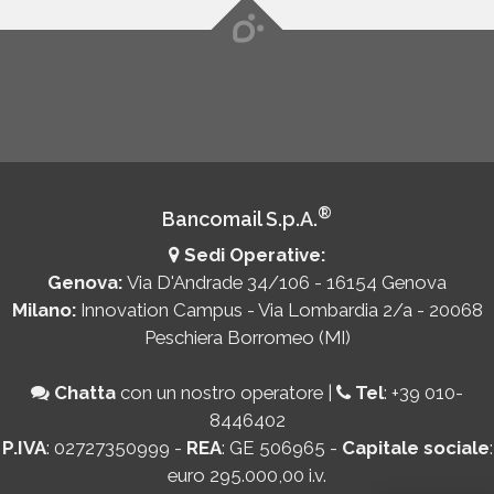
®
Bancomail S.p.A.
Sedi Operative:
Genova:
Via D'Andrade 34/106 - 16154 Genova
Milano:
Innovation Campus - Via Lombardia 2/a - 20068
Peschiera Borromeo (MI)
Chatta
con un nostro operatore
|
Tel
:
+39 010-
8446402
P.IVA
: 02727350999 -
REA
: GE 506965 -
Capitale sociale
:
euro 295.000,00 i.v.