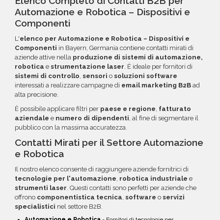
Elenco Completo di Contatti B2B per
costruire il target perfetto per la tua
acquisti. La garanzia copre tutti gli errori come
per acquisti voluminosi, è possibile acquistare
Automazione e Robotica – Dispositivi e
campagna.
email inesistenti o DNS errati.
crediti da utilizzare su più ordini. Contattaci per
Componenti
maggiori informazioni su come sfruttare
L'
elenco per Automazione e Robotica – Dispositivi e
questa opzione.
Componenti
in Bayern, Germania contiene contatti mirati di
aziende attive nella
produzione di sistemi di automazione,
robotica
e
strumentazione laser
. È ideale per fornitori di
sistemi di controllo
,
sensori
o
soluzioni software
interessati a realizzare campagne di
email marketing B2B
ad
alta precisione.
È possibile applicare filtri per
paese e regione
,
fatturato
aziendale
e
numero di dipendenti
, al fine di segmentare il
pubblico con la massima accuratezza.
Contatti Mirati per il Settore Automazione
e Robotica
Il nostro elenco consente di raggiungere aziende fornitrici di
tecnologie per l'automazione
,
robotica industriale
e
strumenti laser
. Questi contatti sono perfetti per aziende che
offrono
componentistica tecnica
,
software
o
servizi
specialistici
nel settore B2B.
Automazione e Robotica
- Fornitori di tecnologie per