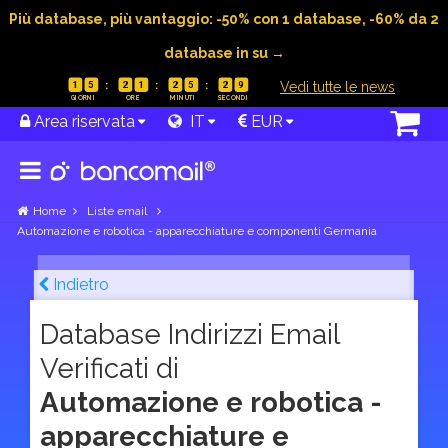
Più database, più vantaggio: -50% con 1 database, -60% da 2
database in su →
|
Vedi tutte le news
1
5
2
1
2
5
2
8
Area riservata
IT
EUR
Home
Liste email
Automazione e robotica - apparecchiature e componenti Germania
Indietro
Database Indirizzi Email
Verificati di
Automazione e robotica -
apparecchiature e