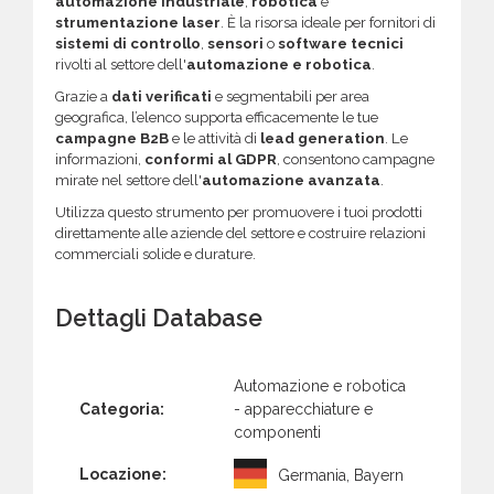
automazione industriale
,
robotica
e
strumentazione laser
. È la risorsa ideale per fornitori di
sistemi di controllo
,
sensori
o
software tecnici
rivolti al settore dell'
automazione e robotica
.
Grazie a
dati verificati
e segmentabili per area
geografica, l’elenco supporta efficacemente le tue
campagne B2B
e le attività di
lead generation
. Le
informazioni,
conformi al GDPR
, consentono campagne
mirate nel settore dell'
automazione avanzata
.
Utilizza questo strumento per promuovere i tuoi prodotti
direttamente alle aziende del settore e costruire relazioni
commerciali solide e durature.
Dettagli Database
Automazione e robotica
Categoria:
- apparecchiature e
componenti
Locazione:
Germania, Bayern