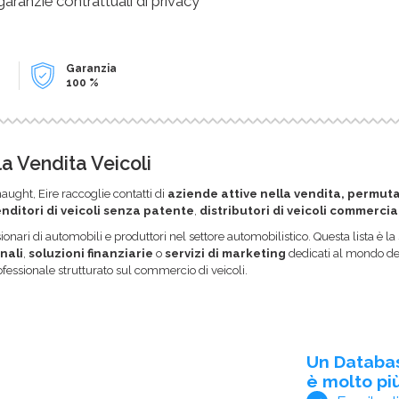
 garanzie contrattuali di privacy
Garanzia
100 %
a Vendita Veicoli
ught, Eire raccoglie contatti di
aziende attive nella vendita, permuta 
nditori di veicoli senza patente
,
distributori di veicoli commercia
onari di automobili e produttori nel settore automobilistico. Questa lista è 
nali
,
soluzioni finanziarie
o
servizi di marketing
dedicati al mondo dell
ofessionale strutturato sul commercio di veicoli.
Un Databa
è molto più