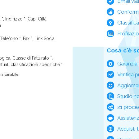
Email val
Conform
*, Indirizzo *, Cap, Città,
Classific
e.
Profilazi
Telefono *, Fax *, Link Social
Cosa c'è s
ica, Classe di Fatturato *,
Garanzia 
tuali classificazioni specifiche *
Verifica p
a variabile.
Aggiorna
Studio n
21 process
Assisten
Acquisti t