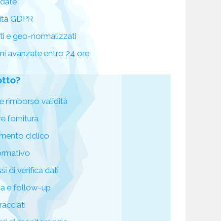
idate
ità GDPR
ati e geo-normalizzati
oni avanzate entro 24 ore
otto?
e rimborso validità
re fornitura
mento ciclico
ormativo
i di verifica dati
za e follow-up
racciati