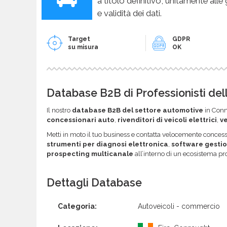
a titolo definitivo, unitamente alle
e validità dei dati.
Target
GDPR
su misura
OK
Database B2B di Professionisti dell
Il nostro
database B2B del settore automotive
in Conna
concessionari auto
,
rivenditori di veicoli elettrici
,
ve
Metti in moto il tuo business e contatta velocemente concessi
strumenti per diagnosi elettronica
,
software gestio
prospecting multicanale
all’interno di un ecosistema pr
Dettagli Database
Categoria:
Autoveicoli - commercio