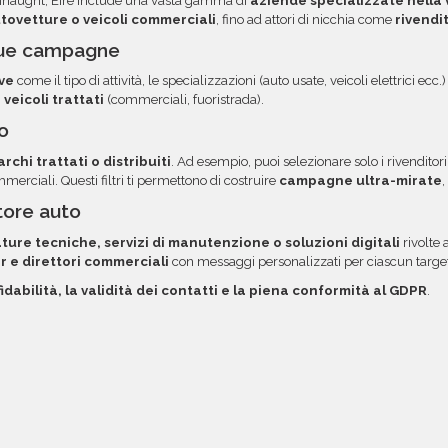
naught, Eire include una vasta gamma di
aziende specializzate nella v
 diretto via email.
autovetture o veicoli commerciali
, fino ad attori di nicchia come
rivendit
e tue campagne
ve
come il tipo di attività, le specializzazioni (auto usate, veicoli elettrici ec
 veicoli trattati
(commerciali, fuoristrada).
co
chi trattati o distribuiti
. Ad esempio, puoi selezionare solo i rivenditori
ommerciali. Questi filtri ti permettono di costruire
campagne ultra-mirate
,
ttore auto
ture tecniche, servizi di manutenzione o soluzioni digitali
rivolte 
r e direttori commerciali
con messaggi personalizzati per ciascun target
fidabilità, la validità dei contatti e la piena conformità al GDPR
.