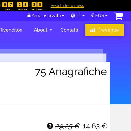
0
7
2
8
3
4
|
Vedi tutte le news
Area riservata
IT
EUR
Rivenditori
About
Contatti
Preventivi
75 Anagrafiche
29,25 €
14,63 €