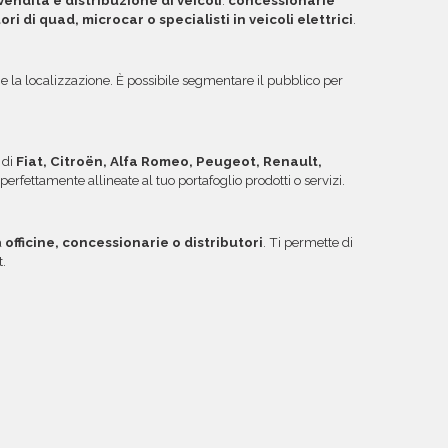
endita e distribuzione di veicoli
:
concessionarie
ori di quad, microcar o specialisti in veicoli elettrici
.
c.) e la localizzazione. È possibile segmentare il pubblico per
 di
Fiat, Citroën, Alfa Romeo, Peugeot, Renault,
 perfettamente allineate al tuo portafoglio prodotti o servizi.
a
officine, concessionarie o distributori
. Ti permette di
.