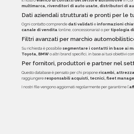
Il nostro
elenco di contatti del settore automotive
in Con
documentazione nella tua area riservata, con link
multimarca, rivenditori di auto usate, distributori di 
Dati aziendali strutturati e pronti per l
Ogni contatto comprende
dati validati
e
informazioni chia
canale di vendita
(online, concessionaria) o per
tipologia di
Filtri avanzati per marchio automobilisti
Su richiesta è possibile
segmentare i contatti in base ai mar
Toyota, BMW
o altri brand specifici, in base ai tuoi obiettivi c
Per fornitori, produttori e partner nel se
Questo database è pensato per chi propone
ricambi, attrezza
raggiungere
responsabili acquisti, tecnici, fleet manage
I nostri file vengono aggiornati regolarmente per garantirne l’
af