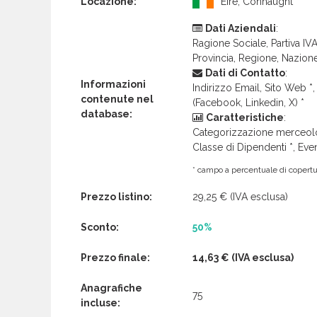
Locazione:
Eire, Connaught
Dati Aziendali
:
Ragione Sociale, Partiva IVA 
Provincia, Regione, Nazion
Dati di Contatto
:
Informazioni
Indirizzo Email, Sito Web *, 
contenute nel
(Facebook, Linkedin, X) *
database:
Caratteristiche
:
Categorizzazione merceolog
Classe di Dipendenti *, Even
* campo a percentuale di copertur
Prezzo listino:
29,25 €
(IVA esclusa)
Sconto:
50%
Prezzo finale:
14,63 €
(IVA esclusa)
Anagrafiche
75
incluse: