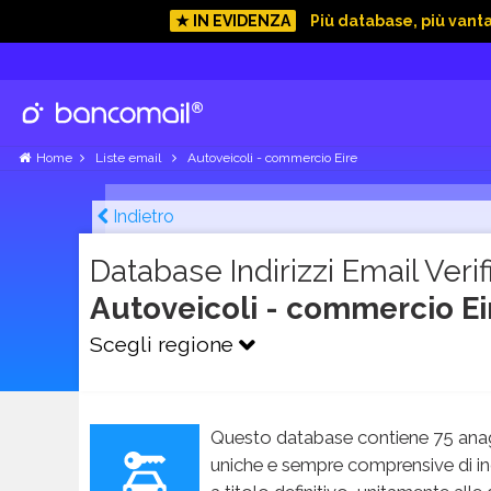
★ IN EVIDENZA
Più database, più vant
Home
Liste email
Autoveicoli - commercio Eire
Indietro
Database Indirizzi Email Verifi
Autoveicoli - commercio E
Scegli regione
Questo database contiene 75 anag
uniche e sempre comprensive di in