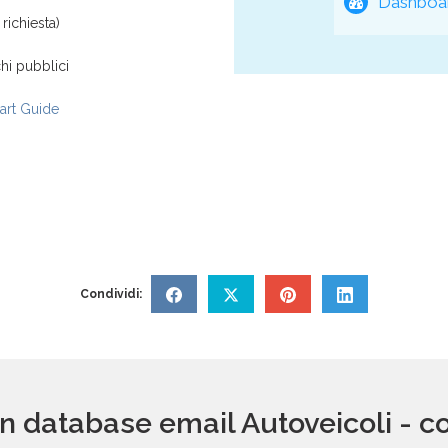
Dashboar
richiesta)
hi pubblici
rt Guide
Condividi:
 un database email Autoveicoli -