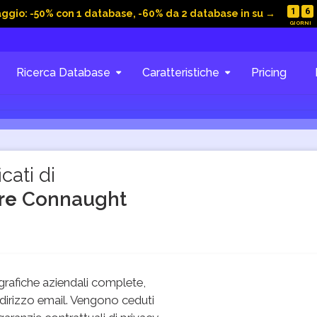
1
6
aggio: -50% con 1 database, -60% da 2 database in su →
Ricerca Database
Caratteristiche
Pricing
cati di
ire
Connaught
rafiche aziendali complete,
dirizzo email. Vengono ceduti