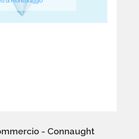
d di monitoraggio
 commercio - Connaught