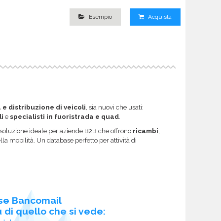
Esempio
Acquista
e distribuzione di veicoli
, sia nuovi che usati:
li
e
specialisti in fuoristrada e quad
.
la soluzione ideale per aziende B2B che offrono
ricambi
,
a mobilità. Un database perfetto per attività di
se Bancomail
 di quello che si vede: