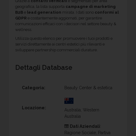
Grazie a
contatti verificati
e segmentati per area
geografica, la lista supporta
campagne di marketing
B2B
e
lead generation
mirata. I dati sono
conformi al
GDPR
e costantemente aggiornati, per garantire
comunicazioni efficaci con i decisori nel settore beauty &
wellness.
Utilizza questo elenco per promuovere i tuoi prodotti e
servizi direttamente ai centri estetici più rilevanti e
sviluppare partnership commerciali durature.
Dettagli Database
Categoria:
Beauty Center & estetica
Locazione:
Australia, Western
Australia
Dati Aziendali
:
Ragione Sociale, Partiva