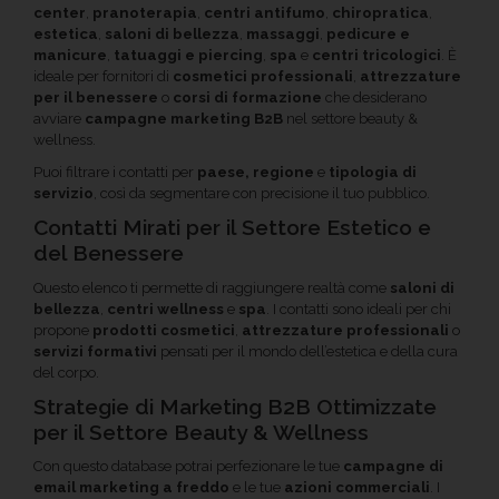
center
,
pranoterapia
,
centri antifumo
,
chiropratica
,
estetica
,
saloni di bellezza
,
massaggi
,
pedicure e
manicure
,
tatuaggi e piercing
,
spa
e
centri tricologici
. È
ideale per fornitori di
cosmetici professionali
,
attrezzature
per il benessere
o
corsi di formazione
che desiderano
avviare
campagne marketing B2B
nel settore beauty &
wellness.
Puoi filtrare i contatti per
paese, regione
e
tipologia di
servizio
, così da segmentare con precisione il tuo pubblico.
Contatti Mirati per il Settore Estetico e
del Benessere
Questo elenco ti permette di raggiungere realtà come
saloni di
bellezza
,
centri wellness
e
spa
. I contatti sono ideali per chi
propone
prodotti cosmetici
,
attrezzature professionali
o
servizi formativi
pensati per il mondo dell’estetica e della cura
del corpo.
Strategie di Marketing B2B Ottimizzate
per il Settore Beauty & Wellness
Con questo database potrai perfezionare le tue
campagne di
email marketing a freddo
e le tue
azioni commerciali
. I