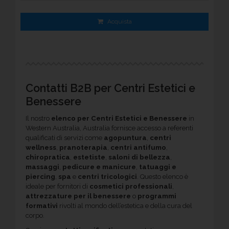
Acquista
Contatti B2B per Centri Estetici e
Benessere
Il nostro
elenco per Centri Estetici e Benessere
in
Western Australia, Australia fornisce accesso a referenti
qualificati di servizi come
agopuntura
,
centri
wellness
,
pranoterapia
,
centri antifumo
,
chiropratica
,
estetiste
,
saloni di bellezza
,
massaggi
,
pedicure e manicure
,
tatuaggi e
piercing
,
spa
e
centri tricologici
. Questo elenco è
ideale per fornitori di
cosmetici professionali
,
attrezzature per il benessere
o
programmi
formativi
rivolti al mondo dell’estetica e della cura del
corpo.