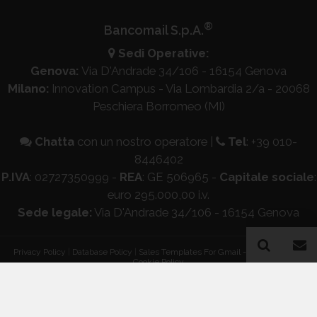
®
Bancomail S.p.A.
Sedi Operative:
Genova:
Via D'Andrade 34/106 - 16154 Genova
Milano:
Innovation Campus - Via Lombardia 2/a - 20068
Peschiera Borromeo (MI)
Chatta
con un nostro operatore
|
Tel
:
+39 010-
8446402
P.IVA
: 02727350999 -
REA
: GE 506965 -
Capitale sociale
:
euro 295.000,00 i.v.
Sede legale:
Via D'Andrade 34/106 - 16154 Genova
Privacy Policy
|
Database Policy
|
Sales Templates For Gmail - AddOn Policy
|
Cookie Policy
®
© Copyright 2026 Bancomail