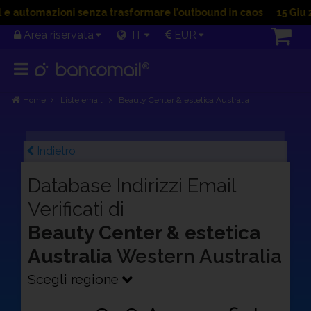
automazioni senza trasformare l’outbound in caos
15 Giu 202
Area riservata
IT
EUR
Home
Liste email
Beauty Center & estetica Australia
Indietro
Database Indirizzi Email
Verificati di
Beauty Center & estetica
Australia
Western Australia
Scegli regione