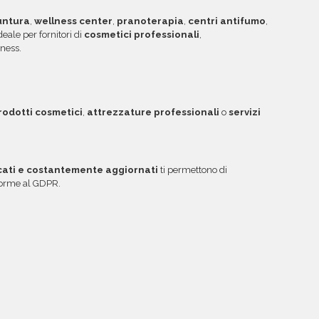
ntura
,
wellness center
,
pranoterapia
,
centri antifumo
,
ideale per fornitori di
cosmetici professionali
,
ness.
rodotti cosmetici
,
attrezzature professionali
o
servizi
icati e costantemente aggiornati
ti permettono di
nforme al GDPR.