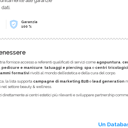
 unitamente alle garanzie
 dati.
Garanzia
100 %
Benessere
ria fornisce accesso a referenti qualificati di servizi come
agopuntura
,
ce
,
pedicure e manicure
,
tatuaggi e piercing
,
spa
e
centri tricologic
ammi formativi
rivolti al mondo dell’estetica e della cura del corpo.
a, la lista supporta
campagne di marketing B2B
e
lead generation
mi
i nel settore beauty & wellness.
i direttamente ai centri estetici più rilevanti e sviluppare partnership comme
Un Databa