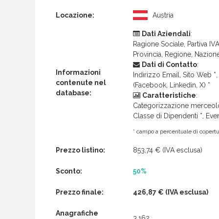
Locazione:
Austria
Dati Aziendali
:
Ragione Sociale, Partiva IVA 
Provincia, Regione, Nazion
Dati di Contatto
:
Informazioni
Indirizzo Email, Sito Web *, 
contenute nel
(Facebook, Linkedin, X) *
database:
Caratteristiche
:
Categorizzazione merceolog
Classe di Dipendenti *, Even
* campo a percentuale di copertur
Prezzo listino:
853,74 €
(IVA esclusa)
Sconto:
50%
Prezzo finale:
426,87 €
(IVA esclusa)
Anagrafiche
3.162