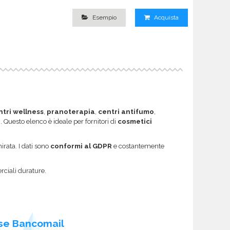
Esempio
Acquista
ntri wellness
,
pranoterapia
,
centri antifumo
,
i
. Questo elenco è ideale per fornitori di
cosmetici
rata. I dati sono
conformi al GDPR
e costantemente
rciali durature.
se Bancomail