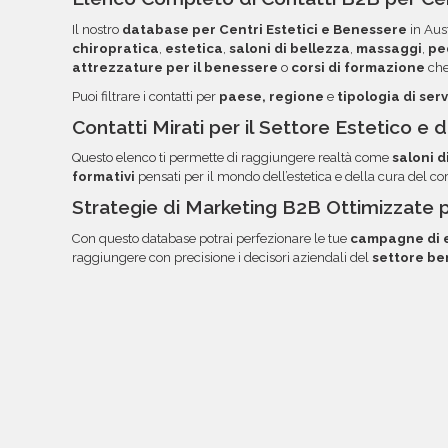
l'ordinamento e l'utilizzo dei dati. Una volta pront
Il nostro
database per Centri Estetici e Benessere
in Aust
documentazione nella tua area riservata, con link
chiropratica
,
estetica
,
saloni di bellezza
,
massaggi
,
pe
attrezzature per il benessere
o
corsi di formazione
che
Puoi filtrare i contatti per
paese, regione
e
tipologia di serv
Contatti Mirati per il Settore Estetico e
Questo elenco ti permette di raggiungere realtà come
saloni d
formativi
pensati per il mondo dell’estetica e della cura del co
Strategie di Marketing B2B Ottimizzate 
Con questo database potrai perfezionare le tue
campagne di e
raggiungere con precisione i decisori aziendali del
settore be