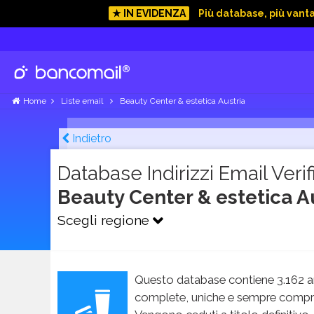
★ IN EVIDENZA
Più database, più vant
Home
Liste email
Beauty Center & estetica Austria
Indietro
Database Indirizzi Email Verifi
Beauty Center & estetica A
Scegli regione
Questo database contiene 3.162 an
complete, uniche e sempre compren