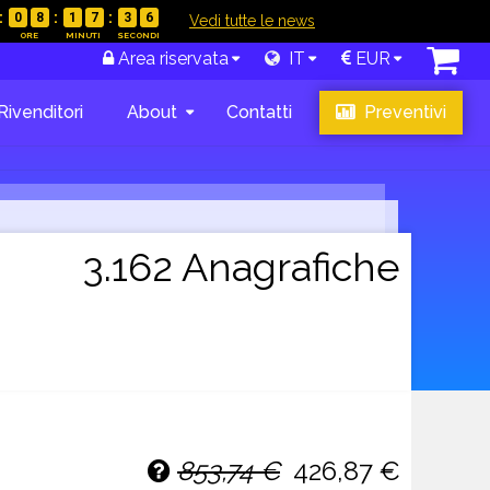
0
8
1
7
3
5
|
Vedi tutte le news
Area riservata
IT
EUR
Rivenditori
About
Contatti
Preventivi
3.162 Anagrafiche
853,74 €
426,87 €