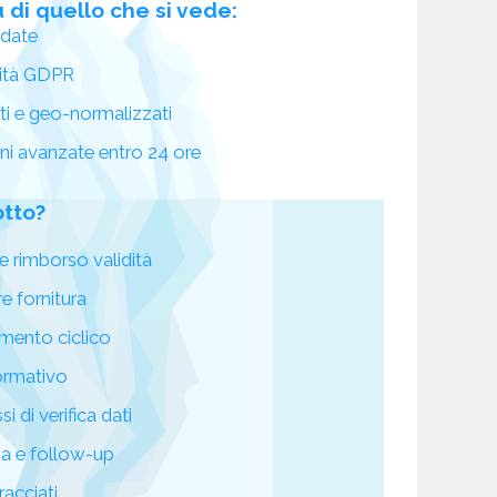
 di quello che si vede:
idate
ità GDPR
ati e geo-normalizzati
oni avanzate entro 24 ore
otto?
e rimborso validità
re fornitura
mento ciclico
ormativo
i di verifica dati
za e follow-up
racciati