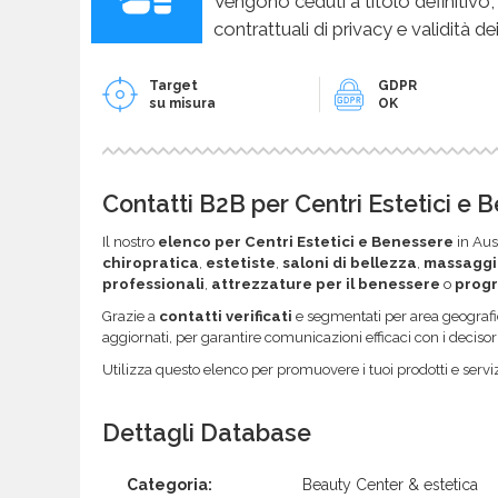
Vengono ceduti a titolo definitivo,
contrattuali di privacy e validità dei
Target
GDPR
su misura
OK
Contatti B2B per Centri Estetici e 
Il nostro
elenco per Centri Estetici e Benessere
in Aust
chiropratica
,
estetiste
,
saloni di bellezza
,
massaggi
professionali
,
attrezzature per il benessere
o
progr
Grazie a
contatti verificati
e segmentati per area geografic
aggiornati, per garantire comunicazioni efficaci con i decisor
Utilizza questo elenco per promuovere i tuoi prodotti e serviz
Dettagli Database
Categoria:
Beauty Center & estetica