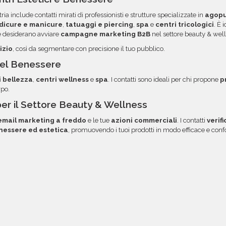
i, troverai file e
opzione.
ria include contatti mirati di professionisti e strutture specializzate in
agopu
 diretto via email.
dicure e manicure
,
tatuaggi e piercing
,
spa
e
centri tricologici
. È 
 desiderano avviare
campagne marketing B2B
nel settore beauty & well
izio
, così da segmentare con precisione il tuo pubblico.
 del Benessere
i bellezza
,
centri wellness
e
spa
. I contatti sono ideali per chi propone
p
rpo.
per il Settore Beauty & Wellness
mail marketing a freddo
e le tue
azioni commerciali
. I contatti
verif
nessere ed estetica
, promuovendo i tuoi prodotti in modo efficace e co