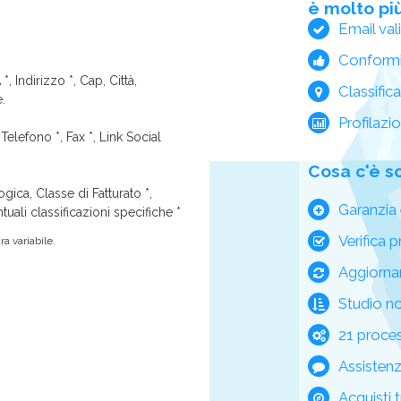
è molto più
Email val
Conform
*, Indirizzo *, Cap, Città,
Classific
e.
Profilazi
Telefono *, Fax *, Link Social
Cosa c'è s
ica, Classe di Fatturato *,
Garanzia 
tuali classificazioni specifiche *
Verifica p
a variabile.
Aggiorna
Studio n
21 process
Assisten
Acquisti t