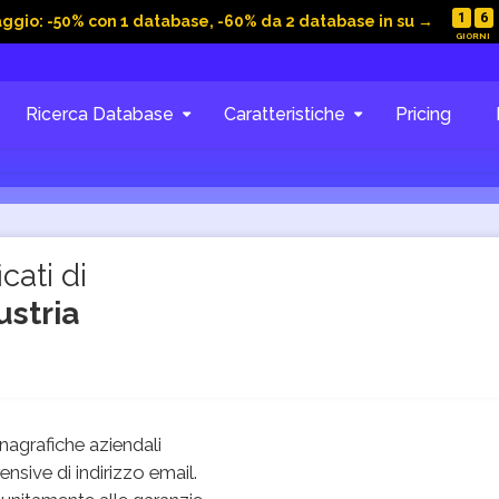
1
6
aggio: -50% con 1 database, -60% da 2 database in su →
Ricerca Database
Caratteristiche
Pricing
cati di
ustria
agrafiche aziendali
sive di indirizzo email.