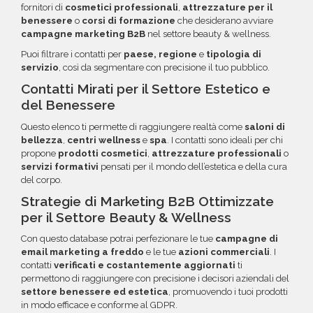
fornitori di
cosmetici professionali
,
attrezzature per il
benessere
o
corsi di formazione
che desiderano avviare
campagne marketing B2B
nel settore beauty & wellness.
Puoi filtrare i contatti per
paese, regione
e
tipologia di
servizio
, così da segmentare con precisione il tuo pubblico.
Contatti Mirati per il Settore Estetico e
del Benessere
Questo elenco ti permette di raggiungere realtà come
saloni di
bellezza
,
centri wellness
e
spa
. I contatti sono ideali per chi
propone
prodotti cosmetici
,
attrezzature professionali
o
servizi formativi
pensati per il mondo dell’estetica e della cura
del corpo.
Strategie di Marketing B2B Ottimizzate
per il Settore Beauty & Wellness
Con questo database potrai perfezionare le tue
campagne di
email marketing a freddo
e le tue
azioni commerciali
. I
contatti
verificati e costantemente aggiornati
ti
permettono di raggiungere con precisione i decisori aziendali del
settore benessere ed estetica
, promuovendo i tuoi prodotti
in modo efficace e conforme al GDPR.