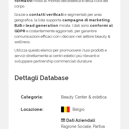
formativi
rivolti al mondo dell’estetica e della cura del
corpo.
Grazie a
contatti verificati
e segmentati per area
geografica, la lista supporta
campagne di marketing
B2B
e
lead generation
mirata. I dati sono
conformi al
GDPR
e costantemente aggiornati, per garantire
comunicazioni efficaci con i decisori nel settore beauty &
wellness.
Utilizza questo elenco per promuovere i tuoi prodotti e
servizi direttamente ai centri estetici più rilevanti e
sviluppare partnership commerciali durature.
Dettagli Database
Categoria:
Beauty Center & estetica
Locazione:
Belgio
Dati Aziendali
:
Ragione Sociale, Partiva