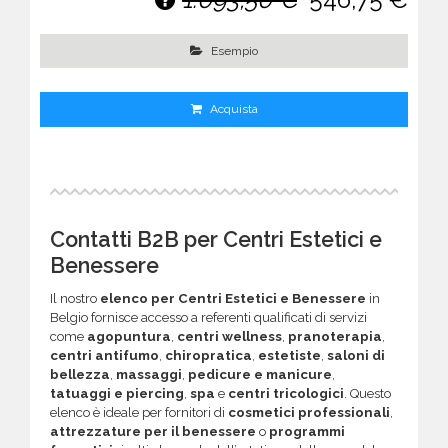
Esempio
Acquista
Contatti B2B per Centri Estetici e
Benessere
Il nostro
elenco per Centri Estetici e Benessere
in
Belgio fornisce accesso a referenti qualificati di servizi
come
agopuntura
,
centri wellness
,
pranoterapia
,
centri antifumo
,
chiropratica
,
estetiste
,
saloni di
bellezza
,
massaggi
,
pedicure e manicure
,
tatuaggi e piercing
,
spa
e
centri tricologici
. Questo
elenco è ideale per fornitori di
cosmetici professionali
,
attrezzature per il benessere
o
programmi