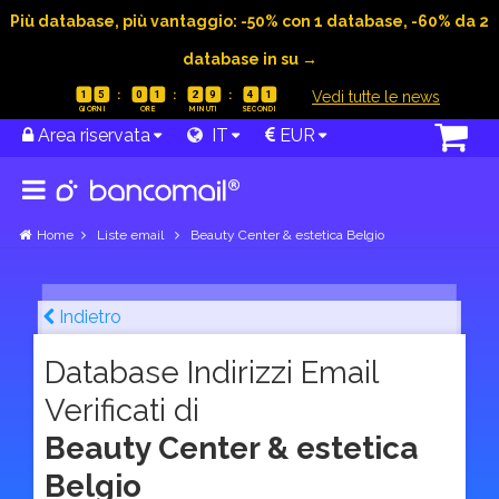
Più database, più vantaggio: -50% con 1 database, -60% da 2
database in su →
|
Vedi tutte le news
1
5
0
1
2
9
4
0
Area riservata
IT
EUR
Home
Liste email
Beauty Center & estetica Belgio
Indietro
Database Indirizzi Email
Verificati di
Beauty Center & estetica
Belgio