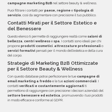
campagne marketing B2B
nel settore beauty & wellness.
Puoi filtrare i contatti per
paese, regione
e
tipologia di
servizio
, così da segmentare con precisione il tuo pubblico.
Contatti Mirati per il Settore Estetico e
del Benessere
Questo elenco ti permette di raggiungere realtà come
saloni di
bellezza
,
centri wellness
e
spa
. I contatti sono ideali per chi
propone
prodotti cosmetici
,
attrezzature professionali
o
servizi formativi
pensati per il mondo dell’estetica e della cura
del corpo.
Strategie di Marketing B2B Ottimizzate
per il Settore Beauty & Wellness
Con questo database potrai perfezionare le tue
campagne di
email marketing a freddo
e le tue
azioni commerciali
. I
contatti
verificati e costantemente aggiornati
ti
permettono di raggiungere con precisione i decisori aziendali del
settore benessere ed estetica
, promuovendo i tuoi prodotti
in modo efficace e conforme al GDPR.