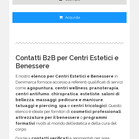
Acquista
Contatti B2B per Centri Estetici e
Benessere
Il nostro
elenco per Centri Estetici e Benessere
in
Danimarca fornisce accesso a referenti qualificati di servizi
come
agopuntura
,
centri wellness
,
pranoterapia
,
centri antifumo
,
chiropratica
,
estetiste
,
saloni di
bellezza
,
massaggi
,
pedicure e manicure
,
tatuaggi e piercing
,
spa
e
centri tricologici
. Questo
elenco è ideale per fornitori di
cosmetici professionali
,
attrezzature per il benessere
o
programmi
formativi
rivolti al mondo dell’estetica e della cura del
corpo.
Grazie a
contatti verificati
e segmentati per area