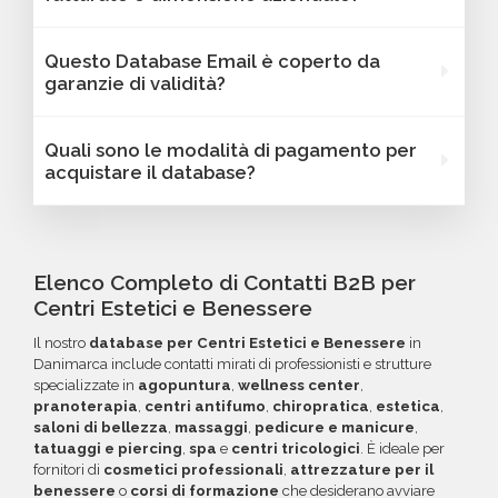
Oltre a questi, le informazioni strategiche
con link diretto via email.
variano in base al database selezionato: potrai
Assolutamente sì. I database Bancomail
Questo Database Email è coperto da
trovare dati come fatturato, numero di
Beauty Center & estetica - Danimarca
garanzie di validità?
dipendenti, link ai profili social e altre
possono essere filtrati in base a parametri
caratteristiche specifiche utili per segmentare
strategici come localizzazione (città,
Sì, Bancomail offre una garanzia di qualità sui
Quali sono le modalità di pagamento per
e personalizzare le tue campagne B2B.
provincia, regione, CAP), numero di
database email Beauty Center & estetica -
acquistare il database?
dipendenti, fatturato, forma giuridica o altri
Danimarca. Se riscontri indirizzi email non
criteri specifici. Se online non trovi la
validi entro 60 giorni dall'acquisto, potrai
Puoi completare l'acquisto in tutta sicurezza
configurazione che cerchi, contatta il nostro
richiedere un rimborso o un credito da
tramite bonifico o carta di credito, utilizzando
reparto Commerciale: ti aiuteremo a costruire
utilizzare per futuri acquisti. La garanzia copre
i circuiti protetti Banca Sella e PayPal. Inoltre,
Elenco Completo di Contatti B2B per
il target perfetto per la tua campagna.
tutti gli errori come email inesistenti o DNS
per acquisti voluminosi, è possibile acquistare
Centri Estetici e Benessere
errati.
crediti da utilizzare su più ordini. Contattaci per
Il nostro
database per Centri Estetici e Benessere
in
maggiori informazioni su come sfruttare
Danimarca include contatti mirati di professionisti e strutture
questa opzione.
specializzate in
agopuntura
,
wellness center
,
pranoterapia
,
centri antifumo
,
chiropratica
,
estetica
,
saloni di bellezza
,
massaggi
,
pedicure e manicure
,
tatuaggi e piercing
,
spa
e
centri tricologici
. È ideale per
fornitori di
cosmetici professionali
,
attrezzature per il
benessere
o
corsi di formazione
che desiderano avviare