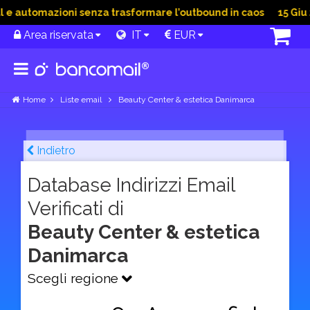
 automazioni senza trasformare l’outbound in caos
15 Giu 20
Area riservata
IT
EUR
Home
Liste email
Beauty Center & estetica Danimarca
Indietro
Database Indirizzi Email
Verificati di
Beauty Center & estetica
Danimarca
Scegli regione