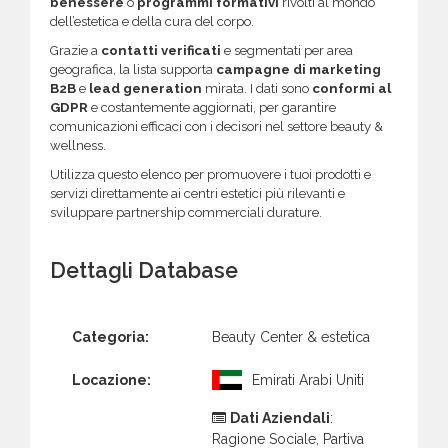
benessere
o
programmi formativi
rivolti al mondo
dell’estetica e della cura del corpo.
Grazie a
contatti verificati
e segmentati per area
geografica, la lista supporta
campagne di marketing
B2B
e
lead generation
mirata. I dati sono
conformi al
GDPR
e costantemente aggiornati, per garantire
comunicazioni efficaci con i decisori nel settore beauty &
wellness.
Utilizza questo elenco per promuovere i tuoi prodotti e
servizi direttamente ai centri estetici più rilevanti e
sviluppare partnership commerciali durature.
Dettagli Database
Categoria:
Beauty Center & estetica
Locazione:
Emirati Arabi Uniti
Dati Aziendali
:
Ragione Sociale, Partiva