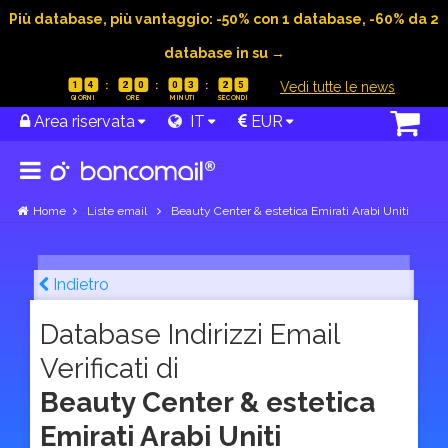
Più database, più vantaggio: -50% con 1 database, -60% da 2
database in su →
|
Vedi tutte le news
1
4
2
0
0
3
2
4
Area riservata
IT
EUR
Home
Liste email
Beauty Center & estetica Emirati Arabi Uniti
Indietro
Database Indirizzi Email
Verificati di
Beauty Center & estetica
Emirati Arabi Uniti