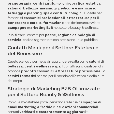
pranoterapia
,
centri antifumo
,
chiropratica
,
estetica
,
saloni di bellezza
,
massaggi
,
pedicure e manicure
,
tatuaggi e piercing
,
spa
e
centri tricologici
. È ideale per
fornitori di
cosmetici professionali
,
attrezzature per il
benessere
o
corsi di formazione
che desiderano avviare
campagne marketing B2B
nel settore beauty & wellness.
Puoi filtrare i contatti per
paese, regione
e
tipologia di
servizio
, così da segmentare con precisione il tuo pubblico.
Contatti Mirati per il Settore Estetico e
del Benessere
Questo elenco ti permette di raggiungere realtà come
saloni di
bellezza
,
centri wellness
e
spa
. I contatti sono ideali per chi
propone
prodotti cosmetici
,
attrezzature professionali
o
servizi formativi
pensati per il mondo dell’estetica e della cura
del corpo.
Strategie di Marketing B2B Ottimizzate
per il Settore Beauty & Wellness
Con questo database potrai perfezionare le tue
campagne di
email marketing a freddo
e le tue
azioni commerciali
. I
contatti
verificati e costantemente aggiornati
ti