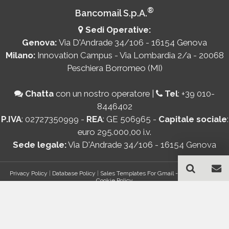
®
Bancomail S.p.A.
Sedi Operative:
Genova:
Via D'Andrade 34/106 - 16154 Genova
Milano:
Innovation Campus - Via Lombardia 2/a - 20068
Peschiera Borromeo (MI)
Chatta
con un nostro operatore
|
Tel
:
+39 010-
8446402
P.IVA
: 02727350999 -
REA
: GE 506965 -
Capitale sociale
:
euro 295.000,00 i.v.
Sede legale:
Via D'Andrade 34/106 - 16154 Genova
Privacy Policy
|
Database Policy
|
Sales Templates For Gmail - AddOn Policy
|
Cookie Policy
®
© Copyright 2026 Bancomail