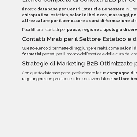
l'ordinamento e l'utilizzo dei dati. Una volta pront
Il nostro
database per Centri Estetici e Benessere
in Grec
documentazione nella tua area riservata, con link
chiropratica
,
estetica
,
saloni di bellezza
,
massaggi
,
pe
attrezzature per il benessere
o
corsi di formazione
che
Puoi filtrare i contatti per
paese, regione
e
tipologia di serv
Contatti Mirati per il Settore Estetico e
Questo elenco ti permette di raggiungere realtà come
saloni d
formativi
pensati per il mondo dell’estetica e della cura del co
Strategie di Marketing B2B Ottimizzate 
Con questo database potrai perfezionare le tue
campagne di e
raggiungere con precisione i decisori aziendali del
settore be