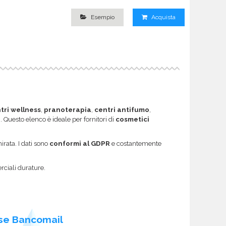
Esempio
Acquista
tri wellness
,
pranoterapia
,
centri antifumo
,
i
. Questo elenco è ideale per fornitori di
cosmetici
rata. I dati sono
conformi al GDPR
e costantemente
rciali durature.
se Bancomail