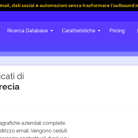
social e automazioni senza trasformare l’outbound in caos
1
Ricerca Database
Caratteristiche
Pricing
cati di
recia
grafiche aziendali complete,
dirizzo email. Vengono ceduti