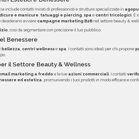
i, troverai file e
opzione.
ia include contatti mirati di professionisti e strutture specializzate in
agopu
 diretto via email.
dicure e manicure
,
tatuaggi e piercing
,
spa
e
centri tricologici
. È 
 desiderano avviare
campagne marketing B2B
nel settore beauty & well
izio
, così da segmentare con precisione il tuo pubblico.
 del Benessere
i bellezza
,
centri wellness
e
spa
. I contatti sono ideali per chi propone
p
rpo.
per il Settore Beauty & Wellness
mail marketing a freddo
e le tue
azioni commerciali
. I contatti
verif
nessere ed estetica
, promuovendo i tuoi prodotti in modo efficace e co