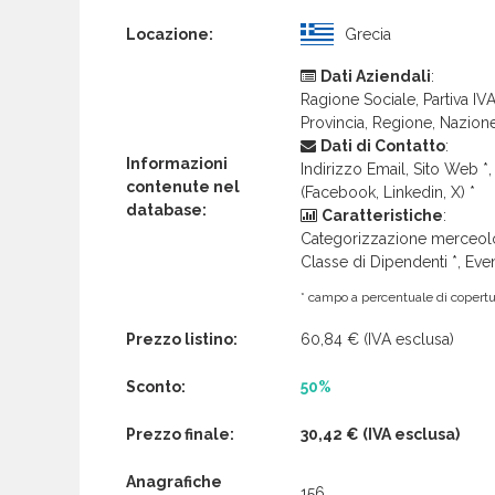
Locazione:
Grecia
Dati Aziendali
:
Ragione Sociale, Partiva IVA 
Provincia, Regione, Nazion
Dati di Contatto
:
Informazioni
Indirizzo Email, Sito Web *, 
contenute nel
(Facebook, Linkedin, X) *
database:
Caratteristiche
:
Categorizzazione merceolog
Classe di Dipendenti *, Even
* campo a percentuale di copertur
Prezzo listino:
60,84 €
(IVA esclusa)
Sconto:
50%
Prezzo finale:
30,42 €
(IVA esclusa)
Anagrafiche
156