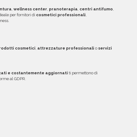
ntura
,
wellness center
,
pranoterapia
,
centri antifumo
,
ideale per fornitori di
cosmetici professionali
,
ness.
rodotti cosmetici
,
attrezzature professionali
o
servizi
icati e costantemente aggiornati
ti permettono di
nforme al GDPR.