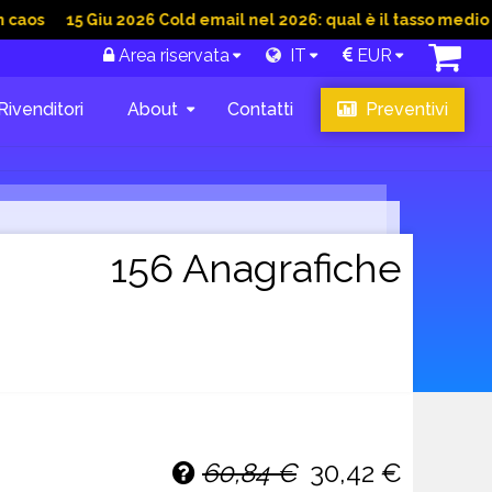
5 Giu 2026 Cold email nel 2026: qual è il tasso medio di conver
Area riservata
IT
EUR
Rivenditori
About
Contatti
Preventivi
156 Anagrafiche
60,84 €
30,42 €