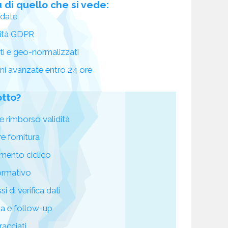
 di quello che si vede:
idate
ità GDPR
ati e geo-normalizzati
oni avanzate entro 24 ore
otto?
e rimborso validità
re fornitura
mento ciclico
ormativo
i di verifica dati
za e follow-up
racciati