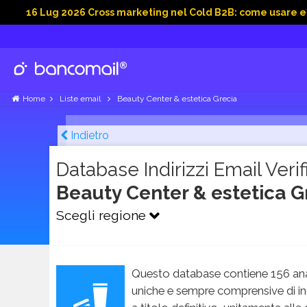
ug 2026 Cross marketing nel Cold B2B: come usare email, dati 
Home
Liste email
Beauty Center & estetica Grecia
Indietro
Database Indirizzi Email Verifi
Beauty Center & estetica G
Scegli regione
Questo database contiene 156 ana
uniche e sempre comprensive di in