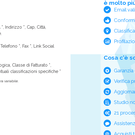
è molto più
Email val
Conform
*, Indirizzo *, Cap, Città,
Classific
e.
Profilazi
Telefono *, Fax *, Link Social
Cosa c'è s
ica, Classe di Fatturato *,
Garanzia 
tuali classificazioni specifiche *
Verifica p
a variabile.
Aggiorna
Studio n
21 process
Assisten
Acquisti t