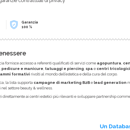
 garanzie contrattuali di privacy
Garanzia
100 %
Benessere
ia fornisce accesso a referenti qualificati di servizi come
agopuntura
,
cen
,
pedicure e manicure
,
tatuaggi e piercing
,
spa
e
centri tricologic
ammi formativi
rivolti al mondo dell’estetica e della cura del corpo.
a, la lista supporta
campagne di marketing B2B
e
lead generation
mi
i nel settore beauty & wellness.
i direttamente ai centri estetici più rilevanti e sviluppare partnership comme
Un Databa