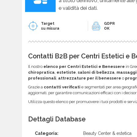
a titolo definitivo, unitamente alle
e validità dei dati.
Target
GDPR
su misura
OK
Contatti B2B per Centri Estetici e 
Il nostro
elenco per Centri Estetici e Benessere
in Grec
chiropratica
,
estetiste
,
saloni di bellezza
,
massaggi
professionali
,
attrezzature per il benessere
o
progr
Grazie a
contatti verificati
e segmentati per area geografic
aggiornati, per garantire comunicazioni efficaci con i decisor
Utilizza questo elenco per promuovere i tuoi prodotti e serviz
Dettagli Database
Categoria:
Beauty Center & estetica