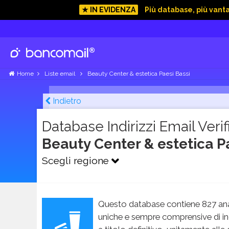
★ IN EVIDENZA
Più database, più vant
Home
Liste email
Beauty Center & estetica Paesi Bassi
Indietro
Database Indirizzi Email Verifi
Beauty Center & estetica P
Scegli regione
Questo database contiene 827 ana
uniche e sempre comprensive di in