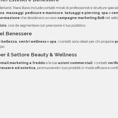
volta pronti, troverai file e
opzione.
erland, Paesi Bassi include contatti mirati di professionisti e strutture specia
 diretto via email.
zza
,
massaggi
,
pedicure e manicure
,
tatuaggi e piercing
,
spa
e
cen
 formazione
che desiderano avviare
campagne marketing B2B
nel sett
izio
, così da segmentare con precisione il tuo pubblico.
 del Benessere
i bellezza
,
centri wellness
e
spa
. I contatti sono ideali per chi propone
p
rpo.
per il Settore Beauty & Wellness
mail marketing a freddo
e le tue
azioni commerciali
. I contatti
verif
nessere ed estetica
, promuovendo i tuoi prodotti in modo efficace e co