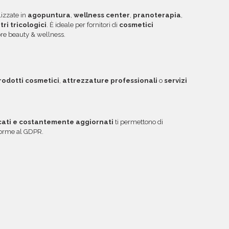
lizzate in
agopuntura
,
wellness center
,
pranoterapia
,
tri tricologici
. È ideale per fornitori di
cosmetici
ore beauty & wellness.
rodotti cosmetici
,
attrezzature professionali
o
servizi
icati e costantemente aggiornati
ti permettono di
nforme al GDPR.