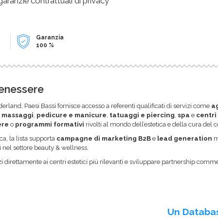
 garanzie contrattuali di privacy
Garanzia
100 %
Benessere
erland, Paesi Bassi fornisce accesso a referenti qualificati di servizi come
a
,
massaggi
,
pedicure e manicure
,
tatuaggi e piercing
,
spa
e
centri
ere
o
programmi formativi
rivolti al mondo dell’estetica e della cura del c
a, la lista supporta
campagne di marketing B2B
e
lead generation
mi
i nel settore beauty & wellness.
i direttamente ai centri estetici più rilevanti e sviluppare partnership comme
Un Databa