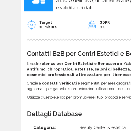
a titolo definitivo, unitamente alle
e validità dei dati.
Target
GDPR
su misura
OK
Contatti B2B per Centri Estetici e 
Il nostro
elenco per Centri Estetici e Benessere
in Geld
antifumo
,
chiropratica
,
estetiste
,
saloni di bellezza
cosmetici professionali
,
attrezzature per il beness
Grazie a
contatti verificati
e segmentati per area geografic
aggiornati, per garantire comunicazioni efficaci con i decisor
Utilizza questo elenco per promuovere i tuoi prodotti e serviz
Dettagli Database
Categoria:
Beauty Center & estetica