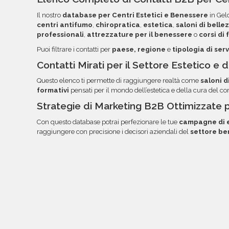
la lettura, l'ordinamento e l'utilizzo dei dati. Una 
Il nostro
database per Centri Estetici e Benessere
in Geld
documentazione nella tua area riservata, con link
centri antifumo
,
chiropratica
,
estetica
,
saloni di belle
professionali
,
attrezzature per il benessere
o
corsi di
Puoi filtrare i contatti per
paese, regione
e
tipologia di serv
Contatti Mirati per il Settore Estetico e
Questo elenco ti permette di raggiungere realtà come
saloni d
formativi
pensati per il mondo dell’estetica e della cura del co
Strategie di Marketing B2B Ottimizzate 
Con questo database potrai perfezionare le tue
campagne di e
raggiungere con precisione i decisori aziendali del
settore be