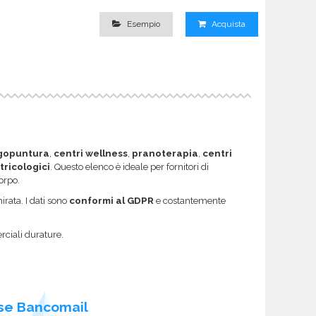
Esempio
Acquista
gopuntura
,
centri wellness
,
pranoterapia
,
centri
 tricologici
. Questo elenco è ideale per fornitori di
orpo.
rata. I dati sono
conformi al GDPR
e costantemente
rciali durature.
se Bancomail