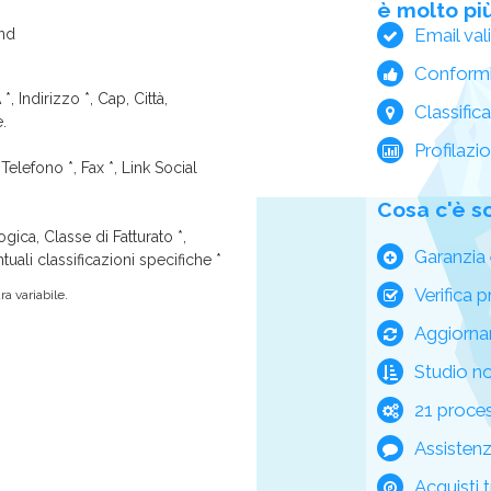
è molto più
Email val
and
Conform
*, Indirizzo *, Cap, Città,
Classific
e.
Profilazi
Telefono *, Fax *, Link Social
Cosa c'è s
ica, Classe di Fatturato *,
Garanzia 
tuali classificazioni specifiche *
Verifica p
a variabile.
Aggiorna
Studio n
21 process
Assisten
Acquisti t