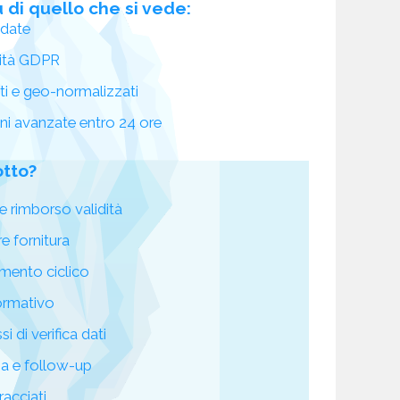
 di quello che si vede:
idate
ità GDPR
ati e geo-normalizzati
oni avanzate entro 24 ore
otto?
e rimborso validità
re fornitura
mento ciclico
ormativo
i di verifica dati
za e follow-up
racciati