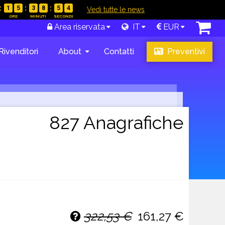
1
5
3
8
5
3
|
Vedi tutte le news
Area riservata
IT
EUR
Rivenditori
About
Contatti
Preventivi
827 Anagrafiche
322,53 €
161,27 €