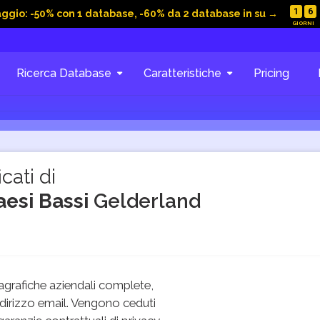
1
6
aggio: -50% con 1 database, -60% da 2 database in su →
Ricerca Database
Caratteristiche
Pricing
cati di
aesi Bassi
Gelderland
grafiche aziendali complete,
dirizzo email. Vengono ceduti