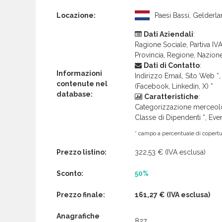
Locazione:
Paesi Bassi, Gelderl
Dati Aziendali
:
Ragione Sociale, Partiva IVA 
Provincia, Regione, Nazion
Dati di Contatto
:
Informazioni
Indirizzo Email, Sito Web *, 
contenute nel
(Facebook, Linkedin, X) *
database:
Caratteristiche
:
Categorizzazione merceolog
Classe di Dipendenti *, Even
* campo a percentuale di copertur
Prezzo listino:
322,53 €
(IVA esclusa)
Sconto:
50%
Prezzo finale:
161,27 €
(IVA esclusa)
Anagrafiche
827