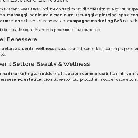
 dei dati. Una volta pronti,
opzione.
h Brabant, Paesi Bassi include contatti mirati di professionisti e strutture spe
rvata, con link diretto via
zza
,
massaggi
,
pedicure e manicure
,
tatuaggi e piercing
,
spa
e
cen
 formazione
che desiderano avviare
campagne marketing B2B
nel sett
izio
, così da segmentare con precisione il tuo pubblico.
 del Benessere
i bellezza
,
centri wellness
e
spa
. I contatti sono ideali per chi propone
p
rpo.
per il Settore Beauty & Wellness
mail marketing a freddo
e le tue
azioni commerciali
. I contatti
verif
nessere ed estetica
, promuovendo i tuoi prodotti in modo efficace e co