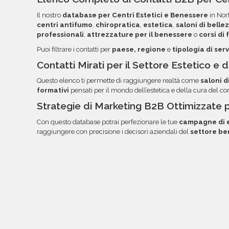
semplificare la lettura, l'ordinamento e l'utilizzo
Il nostro
database per Centri Estetici e Benessere
in Nort
troverai file e documentazione nella tua area rise
centri antifumo
,
chiropratica
,
estetica
,
saloni di belle
email.
professionali
,
attrezzature per il benessere
o
corsi di
Puoi filtrare i contatti per
paese, regione
e
tipologia di serv
Contatti Mirati per il Settore Estetico e
Questo elenco ti permette di raggiungere realtà come
saloni d
formativi
pensati per il mondo dell’estetica e della cura del co
Strategie di Marketing B2B Ottimizzate 
Con questo database potrai perfezionare le tue
campagne di e
raggiungere con precisione i decisori aziendali del
settore be