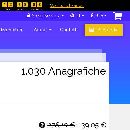
1
2
2
8
0
2
|
Vedi tutte le news
Area riservata
IT
EUR
Rivenditori
About
Contatti
Preventivi
1.030 Anagrafiche
278,10 €
139,05 €