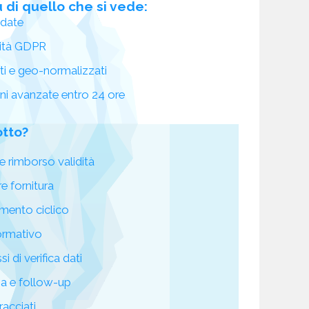
 di quello che si vede:
idate
ità GDPR
ati e geo-normalizzati
oni avanzate entro 24 ore
otto?
e rimborso validità
re fornitura
mento ciclico
ormativo
i di verifica dati
za e follow-up
racciati