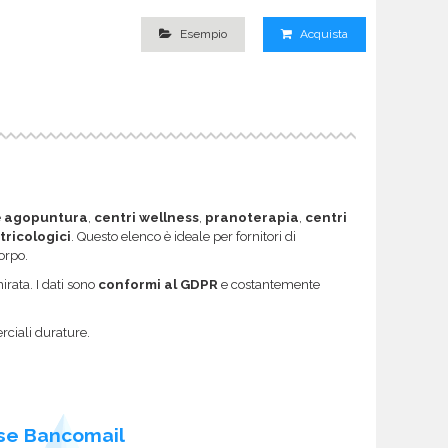
Esempio
Acquista
e
agopuntura
,
centri wellness
,
pranoterapia
,
centri
 tricologici
. Questo elenco è ideale per fornitori di
orpo.
rata. I dati sono
conformi al GDPR
e costantemente
rciali durature.
se Bancomail