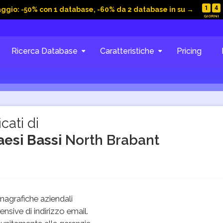
1
4
aggio: -50% con 1 database, -60% da 2 database in su →
Ricerca Database
Caratteristiche
Pricing
cati di
aesi Bassi
North Brabant
agrafiche aziendali
sive di indirizzo email.