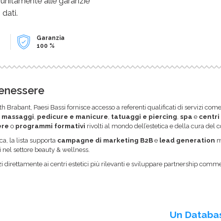
 unitamente alle garanzie
 dati.
Garanzia
100 %
Benessere
th Brabant, Paesi Bassi fornisce accesso a referenti qualificati di servizi com
,
massaggi
,
pedicure e manicure
,
tatuaggi e piercing
,
spa
e
centri
ere
o
programmi formativi
rivolti al mondo dell’estetica e della cura del c
a, la lista supporta
campagne di marketing B2B
e
lead generation
mi
i nel settore beauty & wellness.
i direttamente ai centri estetici più rilevanti e sviluppare partnership comme
Un Databa