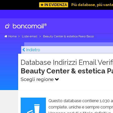
★ IN EVIDENZA
Più database, più vant
Home
Liste email
Beauty Center & estetica Paesi Bassi
Indietro
Database Indirizzi Email Verifi
Beauty Center & estetica P
Scegli regione
Questo database contiene 1.030 an
complete, uniche e sempre compren