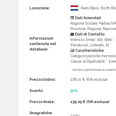
Locazione:
Paesi Bassi, North Br
Dati Aziendali
:
Ragione Sociale, Partiva IVA 
Provincia, Regione, Nazion
Dati di Contatto
:
Informazioni
Indirizzo Email, Sito Web *, 
contenute nel
(Facebook, Linkedin, X) *
database:
Caratteristiche
:
Categorizzazione merceolog
Classe di Dipendenti *, Even
* campo a percentuale di copertur
Prezzo listino:
278,10 €
(IVA esclusa)
Sconto:
50%
Prezzo finale:
139,05 €
(IVA esclusa)
Anagrafiche
1.030