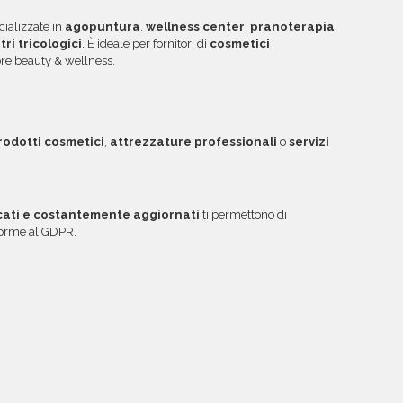
cializzate in
agopuntura
,
wellness center
,
pranoterapia
,
tri tricologici
. È ideale per fornitori di
cosmetici
ore beauty & wellness.
rodotti cosmetici
,
attrezzature professionali
o
servizi
icati e costantemente aggiornati
ti permettono di
nforme al GDPR.