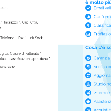
è molto più
Email val
abant
Conform
*, Indirizzo *, Cap, Città,
Classific
e.
Profilazi
Telefono *, Fax *, Link Social
Cosa c'è s
ica, Classe di Fatturato *,
Garanzia 
tuali classificazioni specifiche *
Verifica p
a variabile.
Aggiorna
Studio n
21 process
Assisten
Acquisti t