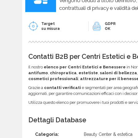
Vengono ceduti a titolo definitivo,
contrattuali di privacy e validità dei
Target
GDPR
su misura
OK
Contatti B2B per Centri Estetici e 
Il nostro
elenco per Centri Estetici e Benessere
in Nor
antifumo
,
chiropratica
,
estetiste
,
saloni di bellezza
cosmetici professionali
,
attrezzature per il beness
Grazie a
contatti verificati
e segmentati per area geografic
aggiornati, per garantire comunicazioni efficaci con i decisor
Utilizza questo elenco per promuovere i tuoi prodotti e serviz
Dettagli Database
Categoria:
Beauty Center & estetica