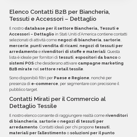
tramite bonifico o carta di credito, utilizzando
nostro reparto Commerciale: ti aiuteremo a
un rimborso o un credito da utilizzare per
i circuiti protetti Banca Sella e PayPal. Inoltre,
Elenco Contatti B2B per Biancheria,
costruire il target perfetto per la tua
futuri acquisti. La garanzia copre tutti gli errori
per acquisti voluminosi, è possibile acquistare
Tessuti e Accessori – Dettaglio
campagna.
come email inesistenti o DNS errati.
crediti da utilizzare su più ordini. Contattaci per
Il nostro
database per il settore Biancheria, Tessuti e
maggiori informazioni su come sfruttare
Accessori – Dettaglio
in Stati Uniti d’America contiene contatti
questa opzione.
selezionati di attività come
negozi di biancheria
,
sartorie
,
mercerie
,
punti vendita di ricami
,
negozi di tessuti per
arredamento
e
rivenditori di stoffe e materiali
. Questa
lista è ideale per fornitori di
tessuti
,
espositori da banco
o
sistemi POS
che desiderano attivare
campagne marketing
B2B mirate
nel
settore retail tessile
.
Sono disponibili filtri per
Paese e Regione
, nonché per
presenza di
e-commerce
, per segmentare con precisione il
pubblico target.
Contatti Mirati per il Commercio al
Dettaglio Tessile
Il nostro elenco consente di raggiungere realtà come
rivenditori
di biancheria
,
sartorie
e
negozi di tessuti per
arredamento
. Contatti ideali per chi propone
tessuti
,
materiali per l’allestimento
o
soluzioni per il punto