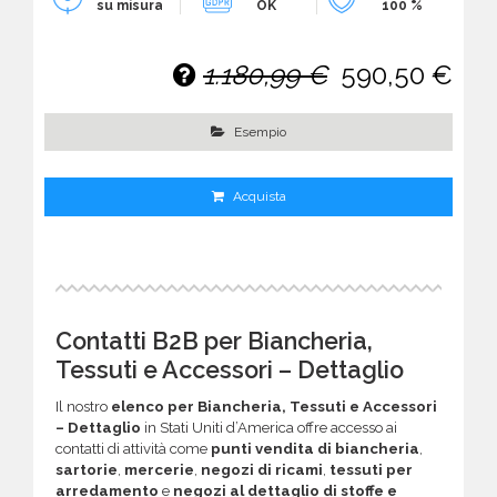
su misura
OK
100 %
1.180,99 €
590,50 €
Esempio
Acquista
Contatti B2B per Biancheria,
Tessuti e Accessori – Dettaglio
Il nostro
elenco per Biancheria, Tessuti e Accessori
– Dettaglio
in Stati Uniti d’America offre accesso ai
contatti di attività come
punti vendita di biancheria
,
sartorie
,
mercerie
,
negozi di ricami
,
tessuti per
arredamento
e
negozi al dettaglio di stoffe e