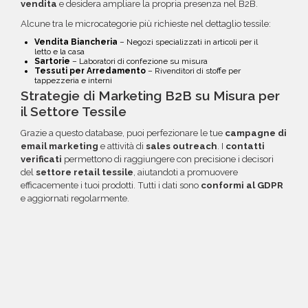
vendita
e desidera ampliare la propria presenza nel B2B.
Alcune tra le microcategorie più richieste nel dettaglio tessile:
Vendita Biancheria
– Negozi specializzati in articoli per il
letto e la casa
Sartorie
– Laboratori di confezione su misura
Tessuti per Arredamento
– Rivenditori di stoffe per
tappezzeria e interni
Strategie di Marketing B2B su Misura per
il Settore Tessile
Grazie a questo database, puoi perfezionare le tue
campagne di
email marketing
e attività di
sales outreach
. I
contatti
verificati
permettono di raggiungere con precisione i decisori
del
settore retail tessile
, aiutandoti a promuovere
efficacemente i tuoi prodotti. Tutti i dati sono
conformi al GDPR
e aggiornati regolarmente.