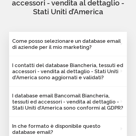
accessori - vendita al dettaglio -
Stati Uniti d’America
Come posso selezionare un database email
di aziende per il mio marketing?
Puoi selezionare e acquistare i database dalla
I contatti del database Biancheria, tessuti ed
nostra piattaforma Bancomail. Troverai
accessori - vendita al dettaglio - Stati Uniti
contatti B2B verificati di aziende attive
d’America sono aggiornati e validati?
Biancheria, tessuti ed accessori - vendita al
dettaglio - Stati Uniti d’America. Tutti i contatti
Sì, Bancomail garantisce che tutti i contatti
I database email Bancomail Biancheria,
includono l'indirizzo email e sono filtrabili per
includano email attive e aggiornate. I nostri
tessuti ed accessori - vendita al dettaglio -
area geografica, settore, dimensione
database vengono sottoposti a verifiche
Stati Uniti d’America sono conformi al GDPR?
aziendale e altri criteri utili per il tuo marketing.
regolari per offrire solo contatti affidabili,
aggiornati e conformi alle normative vigenti. I
Sì, tutti i contatti sono raccolti da fonti
In che formato è disponibile questo
dati sono validi per attività B2B come
pubbliche o autorizzate e gestiti secondo le
database email?
campagne email, lead generation e
linee guida del GDPR. Bancomail garantisce la