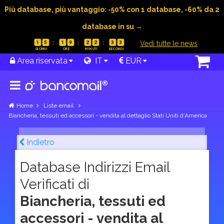
Più database, più vantaggio: -50% con 1 database, -60% da 2
database in su →
|
Vedi tutte le news
1
5
1
9
2
2
3
2
Area riservata
IT
EUR
Home
Liste email
Biancheria, tessuti ed accessori - vendita al dettaglio Stati Uniti d’America
Indietro
Database Indirizzi Email
Verificati di
Biancheria, tessuti ed
accessori - vendita al