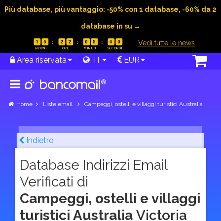
Più database, più vantaggio: -50% con 1 database, -60% da 2
database in su →
|
Vedi tutte le news
1
5
2
2
0
5
3
9
Area riservata
IT
EUR
Home
Liste email
Campeggi, ostelli e villaggi turistici Australia
Indietro
Database Indirizzi Email
Verificati di
Campeggi, ostelli e villaggi
turistici Australia
Victoria