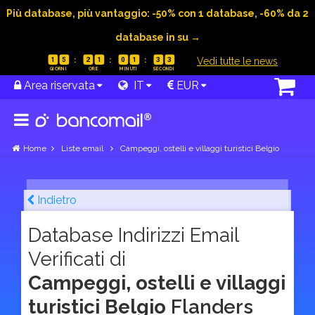
Più database, più vantaggio: -50% con 1 database, -60% da 2
database in su →
|
Vedi tutte le news
1
5
2
1
0
1
3
2
Area riservata
IT
EUR
Home
Liste email
Campeggi, ostelli e villaggi turistici Belgio
Indietro
Database Indirizzi Email
Verificati di
Campeggi, ostelli e villaggi
turistici Belgio
Flanders