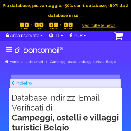
Più database, più vantaggio: -50% con 1 database, -60% da 2
database in su →
|
Vedi tutte le news
1
6
1
6
2
1
0
1
Area riservata
IT
EUR
Home
Liste email
Campeggi, ostelli e villaggi turistici Belgio
Indietro
Database Indirizzi Email
Verificati di
Campeggi, ostelli e villaggi
turistici Belgio