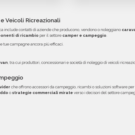
tes e accessori - Stati
Puoi completare l'acquisto
Commerciale: ti aiuteremo 
rimborso o un credito da u
l o CSV, pronti per essere
credito, utilizzando i circ
campagna.
tutti gli errori come email
o è organizzato in
acquisti voluminosi, è poss
 Veicoli Ricreazionali
 e l'utilizzo dei dati. Una
ordini. Contattaci per ma
ica include contatti di aziende che producono, vendono o noleggiano
carav
a tua area riservata, con
opzione.
onenti di ricambio
per il settore
camper e campeggio
.
e tue campagne ancora più efficaci.
avan
, tra cui produttori, concessionari e società di noleggio di veicoli ricreazi
Campeggio
vider
che offrono accessori da campeggio, ricambi o soluzioni software per i
eddo
o
strategie commerciali mirate
verso i decisori del settore campeg