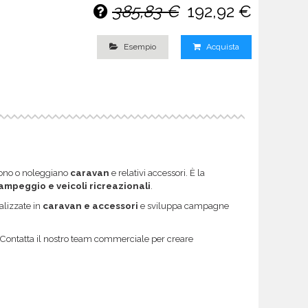
385,83 €
192,92 €
Esempio
Acquista
scono o noleggiano
caravan
e relativi accessori. È la
ampeggio e veicoli ricreazionali
.
alizzate in
caravan e accessori
e sviluppa campagne
 Contatta il nostro team commerciale per creare