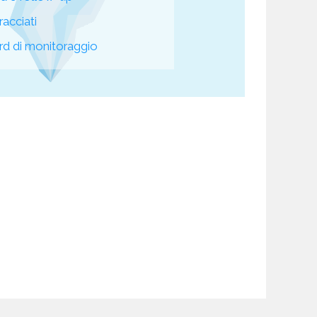
racciati
d di monitoraggio