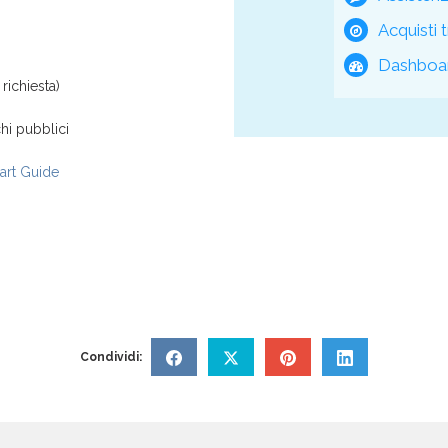
Acquisti t
Dashboar
richiesta)
hi pubblici
rt Guide
Condividi: