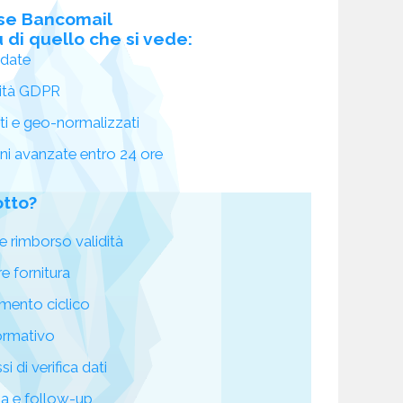
se Bancomail
 di quello che si vede:
idate
ità GDPR
ati e geo-normalizzati
oni avanzate entro 24 ore
otto?
e rimborso validità
re fornitura
mento ciclico
ormativo
i di verifica dati
za e follow-up