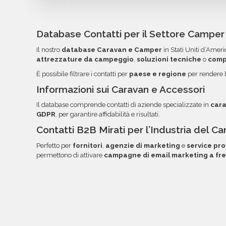
I database Bancomail Caravans, campers, roulot
Uniti d’America vengono forniti in formato Exce
importati nei tuoi strumenti di invio. Ogni camp
Database Contatti per il Settore Camper e
colonne per semplificare la lettura, l'ordinamento
Il nostro
database Caravan e Camper
in Stati Uniti d’Amer
volta pronti, troverai file e documentazione nell
attrezzature da campeggio
,
soluzioni tecniche
o
comp
link diretto via email.
È possibile filtrare i contatti per
paese e regione
per rendere l
Informazioni sui Caravan e Accessori
Il database comprende contatti di aziende specializzate in
car
GDPR
, per garantire affidabilità e risultati.
Contatti B2B Mirati per l’Industria del 
Perfetto per
fornitori
,
agenzie di marketing
e
service pro
permettono di attivare
campagne di email marketing a fr