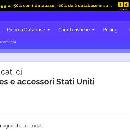
1
6
aggio: -50% con 1 database, -60% da 2 database in su →
Ricerca Database
Caratteristiche
Pricing
i d’America
cati di
s e accessori Stati Uniti
agrafiche aziendali