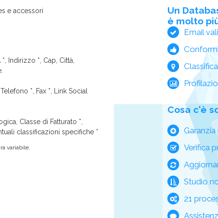
Un Databa
es e accessori
è molto più
Email val
Conform
*, Indirizzo *, Cap, Città,
Classific
e.
Profilazi
Telefono *, Fax *, Link Social
Cosa c'è s
ica, Classe di Fatturato *,
Garanzia 
tuali classificazioni specifiche *
Verifica p
a variabile.
Aggiorna
Studio n
21 process
Assisten