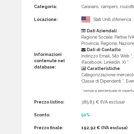
Categoria:
Caravans, campers, roulott
Locazione:
Stati Uniti d’America
Dati Aziendali
:
Ragione Sociale, Partiva IVA 
Provincia, Regione, Nazion
Dati di Contatto
:
Informazioni
Indirizzo Email, Sito Web *, 
contenute nel
(Facebook, Linkedin, X) *
database:
Caratteristiche
:
Categorizzazione merceolog
Classe di Dipendenti *, Even
* campo a percentuale di copertur
Prezzo listino:
385,83 €
(IVA esclusa)
Sconto:
50%
Prezzo finale:
192,92 €
(IVA esclusa)