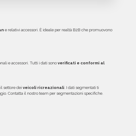
 in tutta sicurezza tramite bonifico o carta di
a costruire il target perfetto per la tua
tilizzare per futuri acquisti. La garanzia copre
uiti protetti Banca Sella e PayPal. Inoltre, per
 inesistenti o DNS errati.
ibile acquistare crediti da utilizzare su più
ggiori informazioni su come sfruttare questa
an
e relativi accessori. È ideale per realtà B2B che promuovono
onali e accessori. Tutti i dati sono
verificati e conformi al
l settore dei
veicoli ricreazionali
. I dati segmentati ti
gio. Contatta il nostro team per segmentazioni specifiche.