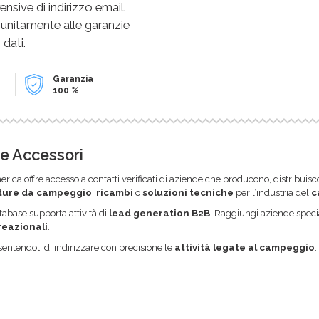
sive di indirizzo email.
 unitamente alle garanzie
 dati.
Garanzia
100 %
e Accessori
merica offre accesso a contatti verificati di aziende che producono, distribui
ture da campeggio
,
ricambi
o
soluzioni tecniche
per l’industria del
c
tabase supporta attività di
lead generation B2B
. Raggiungi aziende speci
creazionali
.
onsentendoti di indirizzare con precisione le
attività legate al campeggio
.