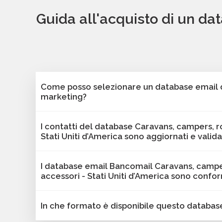
Guida all'acquisto di un da
Come posso selezionare un database email di
marketing?
Puoi selezionare e acquistare i database dalla 
I contatti del database Caravans, campers, r
Bancomail. Troverai contatti B2B verificati di a
Stati Uniti d’America sono aggiornati e valida
campers, roulottes e accessori - Stati Uniti d’Ame
includono l'indirizzo email e sono filtrabili per a
Sì, Bancomail garantisce che tutti i contatti inc
I database email Bancomail Caravans, campe
dimensione aziendale e altri criteri utili per il tu
aggiornate. I nostri database vengono sottoposti
accessori - Stati Uniti d’America sono confo
offrire solo contatti affidabili, aggiornati e conf
I dati sono validi per attività B2B come campa
Sì, tutti i contatti sono raccolti da fonti pubblic
In che formato è disponibile questo databas
e comunicazioni mirate.
secondo le linee guida del GDPR. Bancomail gar
conformità alla normativa sulla protezione dei d