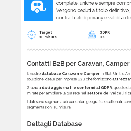
complete, uniche e sempre compren
Vengono ceduti a titolo definitivo,
contrattuali di privacy e validità dei
Target
GDPR
su misura
OK
Contatti B2B per Caravan, Camper 
Il nostro
database Caravan e Camper
in Stati Uniti d’A
soluzione ideale per imprese B2B che forniscono
attrezza
Grazie a
dati aggiornati e conformi al GDPR
, questo da
mirate per ampliare la tua rete nel
settore dei veicoli ri
I dati sono segmentabili per criteri geografici e settoriali, c
segmentazioni su misura.
Dettagli Database