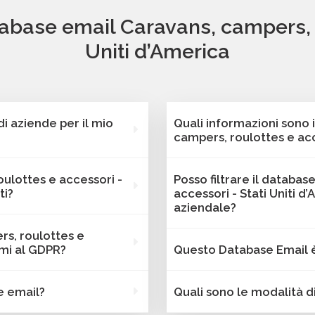
tabase email Caravans, campers, r
Uniti d’America
 aziende per il mio
Quali informazioni sono 
campers, roulottes e acc
nostra piattaforma
Ogni contatto dei databas
oulottes e accessori -
Posso filtrare il databa
ziende attive Caravans,
dati di contatto completi 
ti?
accessori - Stati Uniti d
rica. Tutti i contatti
informazioni strategiche 
aziendale?
rea geografica, settore,
trovare dati come fatturat
ludano email attive e
rs, roulottes e
o marketing.
altre caratteristiche spec
Assolutamente sì. I data
 a verifiche regolari per
rmi al GDPR?
Questo Database Email è 
campagne B2B.
accessori - Stati Uniti d’
ormi alle normative vigenti.
parametri strategici come 
gne email, lead generation
he o autorizzate e gestiti
Sì, Bancomail offre una g
numero di dipendenti, fattu
e email?
Quali sono le modalità 
antisce la piena
campers, roulottes e access
online non trovi la config
ati.
email non validi entro 60 