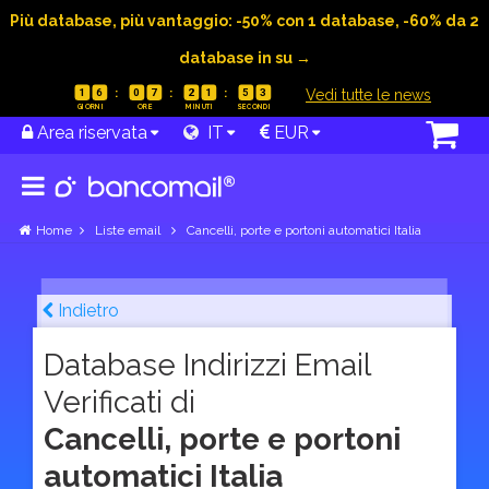
Più database, più vantaggio: -50% con 1 database, -60% da 2
database in su →
|
Vedi tutte le news
1
6
0
7
2
1
5
2
Area riservata
IT
EUR
Home
Liste email
Cancelli, porte e portoni automatici Italia
Indietro
Database Indirizzi Email
Verificati di
Cancelli, porte e portoni
automatici Italia