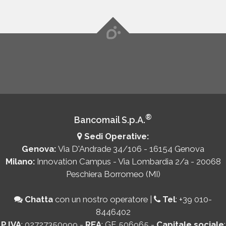
®
Bancomail S.p.A.
Sedi Operative:
Genova:
Via D'Andrade 34/106 - 16154 Genova
Milano:
Innovation Campus - Via Lombardia 2/a - 20068
Peschiera Borromeo (MI)
Chatta
con un nostro operatore
|
Tel
:
+39 010-
8446402
P.IVA
: 02727350999 -
REA
: GE 506965 -
Capitale sociale
: