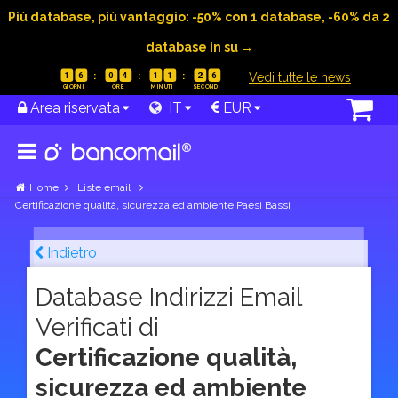
Più database, più vantaggio: -50% con 1 database, -60% da 2
database in su →
|
Vedi tutte le news
1
6
0
4
1
1
2
5
Area riservata
IT
EUR
Home
Liste email
Certificazione qualità, sicurezza ed ambiente Paesi Bassi
Indietro
Database Indirizzi Email
Verificati di
Certificazione qualità,
sicurezza ed ambiente