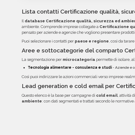
Repubblica Ceca vengono forniti in formato Exc
essere importati nei tuoi strumenti di invio. Og
Lista contatti Certificazione qualità, si
colonne per semplificare la lettura, l'ordinamento
Il
database Certificazione qualità, sicurezza ed ambie
volta pronti, troverai file e documentazione nell
ambiente. Comprende imprese collegate a
Certificazione q
link diretto via email.
pensato per aziende e agenzie che vogliono presentare prodotti,
Puoi selezionare i contatti per
paese e regione
, così da tarar
Aree e sottocategorie del comparto Certi
La segmentazione per
microcategoria
permette di isolare, al
Tecnologia alimentare - consulenza e studi
- Aziende e op
Così puoi indirizzare le azioni commerciali verso imprese real
Lead generation e cold email per Certifi
Questo elenco è la base per campagne di
cold email
, attività d
ambiente
: con dati segmentati e trattati secondo le normative a