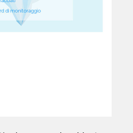
racciati
d di monitoraggio