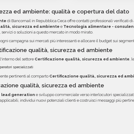
el o CSV, pronti per
credito, utilizzando i circ
campagna.
garanzia copre tutti gli e
ni campo è organizzato in
acquisti voluminosi, è poss
curezza ed ambiente: qualità e copertura del dato
 e l'utilizzo dei dati. Una
ordini. Contattaci per ma
nte
di Bancomail in Repubblica Ceca offre contatti professionali verificati di 
a tua area riservata, con
opzione.
ualità, sicurezza ed ambiente
e
Tecnologia alimentare - consulen
 servizi o soluzioni a questo mercato in modo mirato.
e ogni campagna sui mercati più interessanti e allocare il budget sui segmenti 
ficazione qualità, sicurezza ed ambiente
l'interno del settore
Certificazione qualità, sicurezza ed ambiente
, 
eratori specializzati
mente pertinenti al comparto
Certificazione qualità, sicurezza ed amb
cazione qualità, sicurezza ed ambiente
i
lead generation
e sviluppo commerciale verso interlocutori specializzati
pplicabili, individui nuovi potenziali clienti e costruisci messaggi più pertine