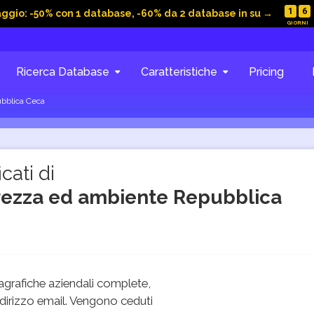
1
6
aggio: -50% con 1 database, -60% da 2 database in su →
Ricerca Database
Caratteristiche
Pricing
ubblica Ceca
cati di
curezza ed ambiente Repubblica
grafiche aziendali complete,
dirizzo email. Vengono ceduti