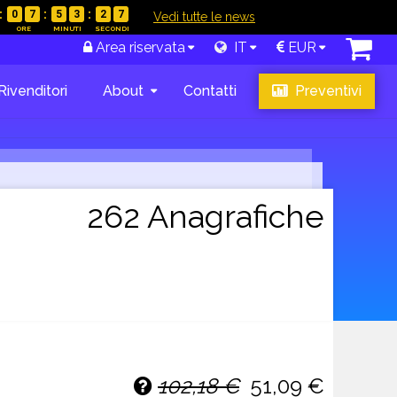
0
7
5
3
2
6
|
Vedi tutte le news
Area riservata
IT
EUR
Rivenditori
About
Contatti
Preventivi
262 Anagrafiche
102,18 €
51,09 €