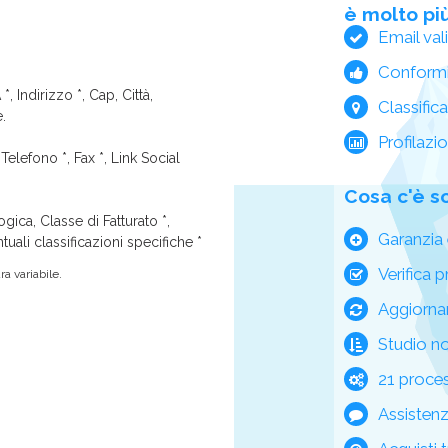
è molto più
Email val
Conform
*, Indirizzo *, Cap, Città,
Classific
e.
Profilazi
Telefono *, Fax *, Link Social
Cosa c'è s
ica, Classe di Fatturato *,
Garanzia 
tuali classificazioni specifiche *
Verifica p
a variabile.
Aggiorna
Studio n
21 process
Assisten