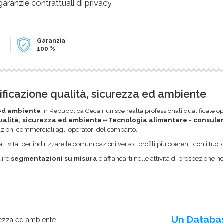
 garanzie contrattuali di privacy
Garanzia
100 %
ificazione qualità, sicurezza ed ambiente
 ed ambiente
in Repubblica Ceca riunisce realtà professionali qualificate op
ualità, sicurezza ed ambiente
e
Tecnologia alimentare - consulen
luzioni commerciali agli operatori del comparto.
ttività, per indirizzare le comunicazioni verso i profili più coerenti con i tuoi o
uire
segmentazioni su misura
e affiancarti nelle attività di prospezione n
Un Databa
urezza ed ambiente