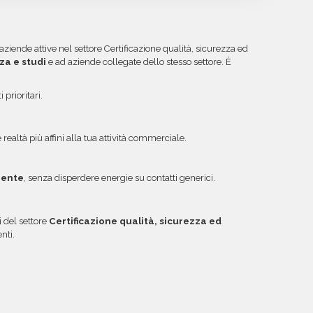
uiti protetti Banca Sella e PayPal. Inoltre, per
rrori come email inesistenti o DNS errati.
ibile acquistare crediti da utilizzare su più
ggiori informazioni su come sfruttare questa
aziende attive nel settore Certificazione qualità, sicurezza ed
za e studi
e ad aziende collegate dello stesso settore. È
prioritari.
le realtà più affini alla tua attività commerciale.
iente
, senza disperdere energie su contatti generici.
 del settore
Certificazione qualità, sicurezza ed
nti.