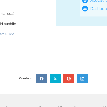
Acquisti t
Dashboar
richiesta)
hi pubblici
rt Guide
Condividi: