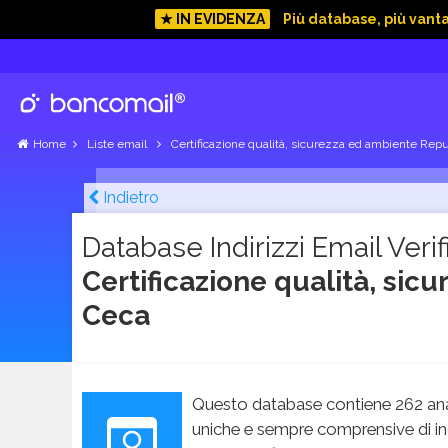
★ IN EVIDENZA
Più database, più vant
Home
Liste email
Certificazione qualità, sicurezza ed ambiente Rep
Indietro
Database Indirizzi Email Verifi
Certificazione qualità, si
Ceca
Questo database contiene 262 ana
uniche e sempre comprensive di in