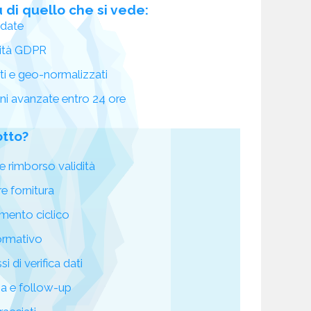
 di quello che si vede:
idate
ità GDPR
ati e geo-normalizzati
oni avanzate entro 24 ore
otto?
e rimborso validità
re fornitura
mento ciclico
ormativo
i di verifica dati
za e follow-up