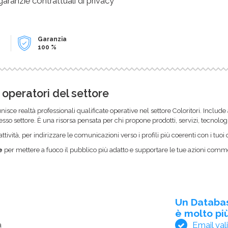
 garanzie contrattuali di privacy
Garanzia
100 %
 operatori del settore
nisce realtà professionali qualificate operative nel settore Coloritori. Includ
 stesso settore. È una risorsa pensata per chi propone prodotti, servizi, tecnolo
ttività, per indirizzare le comunicazioni verso i profili più coerenti con i tuoi o
e
per mettere a fuoco il pubblico più adatto e supportare le tue azioni commer
Un Databa
è molto più
Email val
a