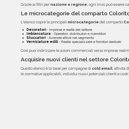
Grazie ai filtri per
nazione e regione
, ogni invio può essere c
Le microcategorie del comparto Colorito
L'elenco copre le principali
microcategorie
del comparto
Co
Decoratori
- Imprese e realtà del settore
Imbiancatura
- Operatori, distributori e rivenditori
Stuccatori
- Aziende attive nel segmento
Verniciature edili
- Realtà specializzate e fornitori dedicati
Così puoi indirizzare le azioni commerciali verso imprese real
Acquisire nuovi clienti nel settore Colorit
Questo elenco è la base per campagne di
cold email
, attività d
le normative applicabili, individui nuovi potenziali clienti e cost