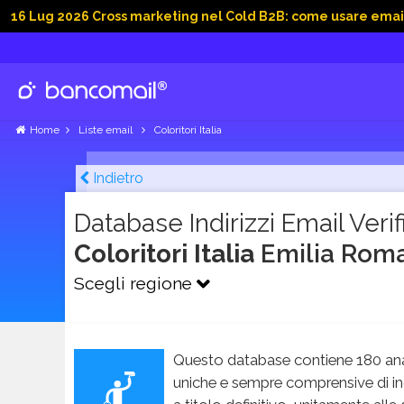
2026 Cross marketing nel Cold B2B: come usare email, dati soc
Home
Liste email
Coloritori Italia
Indietro
Database Indirizzi Email Verifi
Coloritori Italia
Emilia Rom
Scegli regione
Questo database contiene 180 ana
uniche e sempre comprensive di in