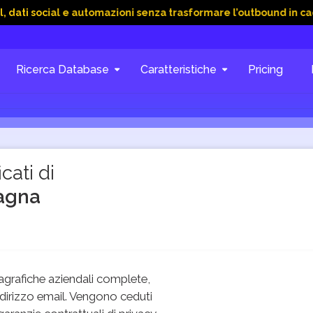
ial e automazioni senza trasformare l’outbound in caos
15 G
Ricerca Database
Caratteristiche
Pricing
cati di
agna
grafiche aziendali complete,
dirizzo email. Vengono ceduti