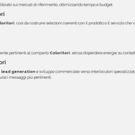
alibrato sui mercati di riferimento, ottimizzando tempo e budget.
ri
loritori
, così da costruire selezioni coerenti con il prodotto o il servizio ch
mente pertinenti al comparto
Coloritori
, senza disperdere energie su contatt
ori
i
lead generation
e sviluppo commerciale verso interlocutori specializzati
ruisci messaggi più pertinenti.