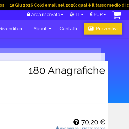
iu 2026 Cold email nel 2026: qual è il tasso medio di conversio
Area riservata
IT
EUR
Rivenditori
About
Contatti
Preventivi
180 Anagrafiche
70,20 €
Avvisami se il prezzo scende