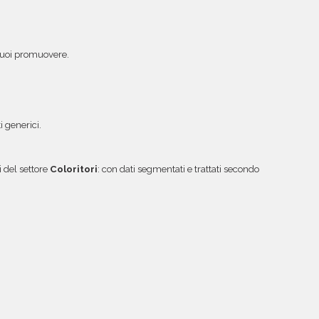
e vuoi promuovere.
i generici.
 del settore
Coloritori
: con dati segmentati e trattati secondo