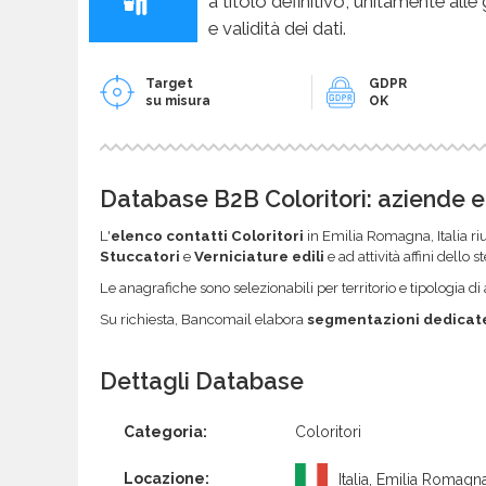
a titolo definitivo, unitamente alle
e validità dei dati.
Target
GDPR
su misura
OK
Database B2B Coloritori: aziende e
L'
elenco contatti Coloritori
in Emilia Romagna, Italia riu
Stuccatori
e
Verniciature edili
e ad attività affini dello
Le anagrafiche sono selezionabili per territorio e tipologia di a
Su richiesta, Bancomail elabora
segmentazioni dedicat
Dettagli Database
Categoria:
Coloritori
Locazione:
Italia, Emilia Romagn