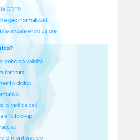
ità GDPR
ati e geo-normalizzati
oni avanzate entro 24 ore
otto?
e rimborso validità
re fornitura
mento ciclico
ormativo
i di verifica dati
za e follow-up
racciati
d di monitoraggio