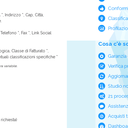
Conform
*, Indirizzo *, Cap, Città,
Classific
e.
Profilazi
Telefono *, Fax *, Link Social
Cosa c'è s
ica, Classe di Fatturato *,
Garanzia 
tuali classificazioni specifiche *
Verifica p
a variabile.
Aggiorna
Studio n
21 process
Assisten
Acquisti t
richiesta)
Dashboar