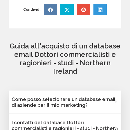
Condividi:
Guida all'acquisto di un database
email Dottori commercialisti e
ragionieri - studi - Northern
Ireland
Come posso selezionare un database email
di aziende per il mio marketing?
Puoi selezionare e acquistare i database dalla
I contatti del database Dottori
nostra piattaforma Bancomail. Troverai
commercialisti e ragionieri - studi - Northern