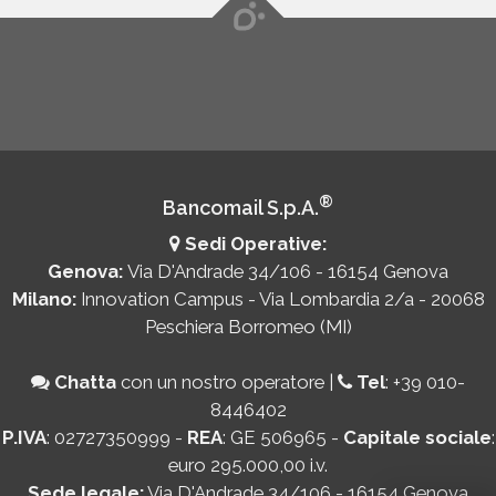
®
Bancomail S.p.A.
Sedi Operative:
Genova:
Via D'Andrade 34/106 - 16154 Genova
Milano:
Innovation Campus - Via Lombardia 2/a - 20068
Peschiera Borromeo (MI)
Chatta
con un nostro operatore
|
Tel
:
+39 010-
8446402
P.IVA
: 02727350999 -
REA
: GE 506965 -
Capitale sociale
:
euro 295.000,00 i.v.
Sede legale:
Via D'Andrade 34/106 - 16154 Genova