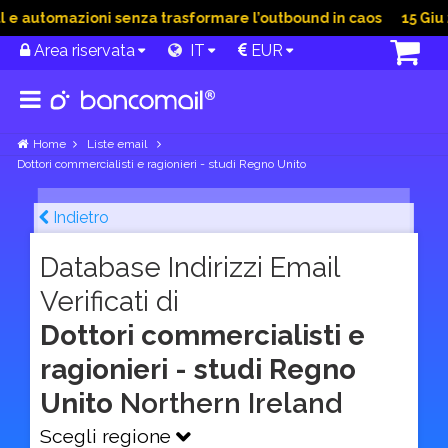
e automazioni senza trasformare l’outbound in caos
15 Giu 20
Area riservata
IT
EUR
Home
Liste email
Dottori commercialisti e ragionieri - studi Regno Unito
Indietro
Database Indirizzi Email
Verificati di
Dottori commercialisti e
ragionieri - studi Regno
Unito
Northern Ireland
Scegli regione