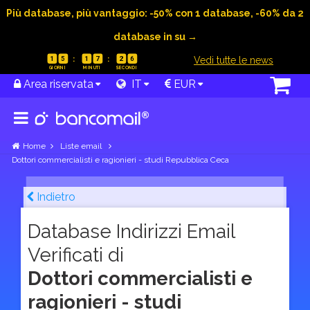
Più database, più vantaggio: -50% con 1 database, -60% da 2
database in su →
|
Vedi tutte le news
1
5
1
7
2
5
Area riservata
IT
EUR
Home
Liste email
Dottori commercialisti e ragionieri - studi Repubblica Ceca
Indietro
Database Indirizzi Email
Verificati di
Dottori commercialisti e
ragionieri - studi