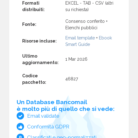
Formati
EXCEL - TAB - CSV (altri
distribuiti:
su richiesta)
Consenso conferito +
Fonte:
Elenchi pubblici
Email template
+
Ebook
Risorse incluse:
Smart Guide
Ultimo
1 Mar 2026
aggiornamento:
Codice
46827
pacchetto:
Un Database Bancomail
è molto più di quello che si vede:
Email validate
Conformità GDPR
Classificati e geo-normalizzati