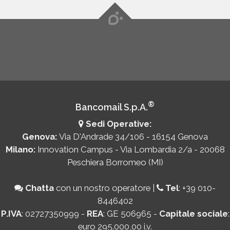
®
Bancomail S.p.A.
Sedi Operative:
Genova:
Via D'Andrade 34/106 - 16154 Genova
Milano:
Innovation Campus - Via Lombardia 2/a - 20068
Peschiera Borromeo (MI)
Chatta
con un nostro operatore
|
Tel
:
+39 010-
8446402
P.IVA
: 02727350999 -
REA
: GE 506965 -
Capitale sociale
:
euro 295.000,00 i.v.