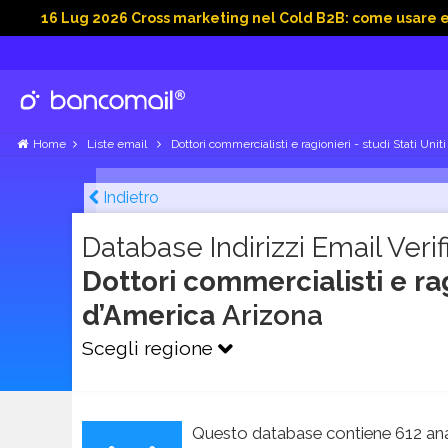
Lug 2026 Cross marketing nel Cold B2B: come usare email, dati
Home
Liste email
Dottori commercialisti e ragionieri - studi Stati Unit
Indietro
Database Indirizzi Email Verifi
Dottori commercialisti e ragi
d’America
Arizona
Scegli regione
Questo database contiene 612 ana