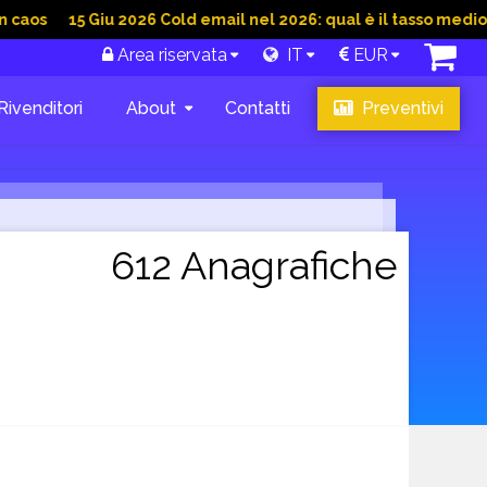
15 Giu 2026 Cold email nel 2026: qual è il tasso medio di conve
Area riservata
IT
EUR
Rivenditori
About
Contatti
Preventivi
612 Anagrafiche