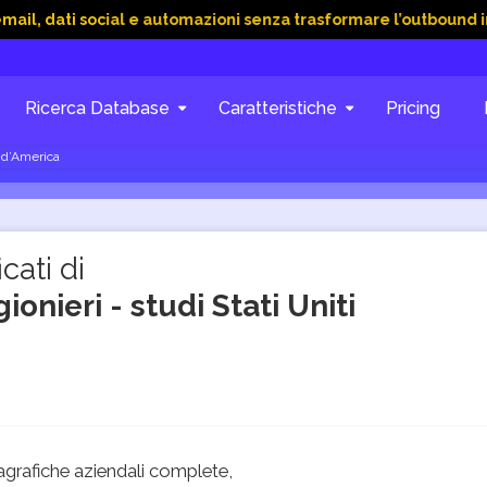
 social e automazioni senza trasformare l’outbound in caos
Ricerca Database
Caratteristiche
Pricing
i d’America
cati di
onieri - studi Stati Uniti
grafiche aziendali complete,