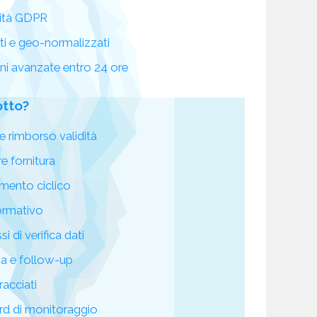
ità GDPR
ati e geo-normalizzati
oni avanzate entro 24 ore
otto?
e rimborso validità
re fornitura
mento ciclico
ormativo
i di verifica dati
za e follow-up
racciati
d di monitoraggio