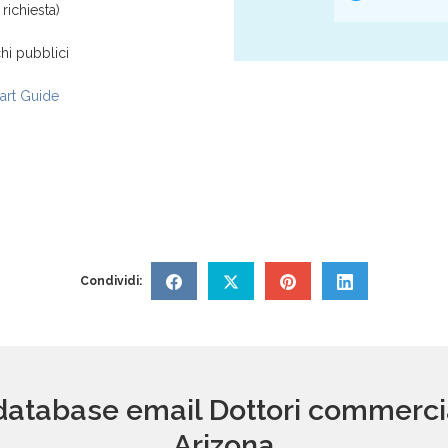
richiesta)
hi pubblici
rt Guide
Condividi:
database email Dottori commerciali
Arizona