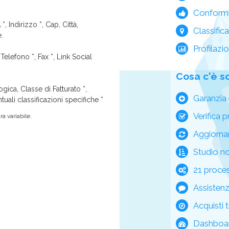
Conform
*, Indirizzo *, Cap, Città,
Classific
e.
Profilazi
Telefono *, Fax *, Link Social
Cosa c'è s
ica, Classe di Fatturato *,
Garanzia 
tuali classificazioni specifiche *
Verifica p
a variabile.
Aggiorna
Studio n
21 process
Assisten
Acquisti t
Dashboar