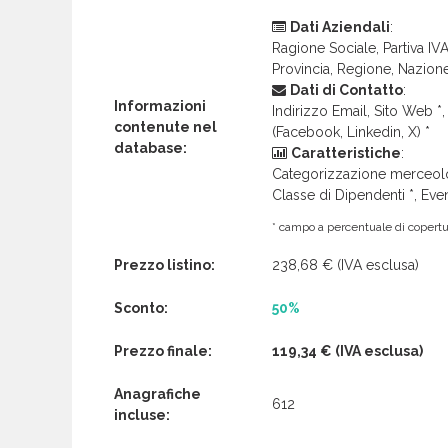
Dati Aziendali
:
Ragione Sociale, Partiva IVA 
Provincia, Regione, Nazion
Dati di Contatto
:
Informazioni
Indirizzo Email, Sito Web *, 
contenute nel
(Facebook, Linkedin, X) *
database:
Caratteristiche
:
Categorizzazione merceolog
Classe di Dipendenti *, Even
* campo a percentuale di copertur
Prezzo listino:
238,68 €
(IVA esclusa)
Sconto:
50%
Prezzo finale:
119,34 €
(IVA esclusa)
Anagrafiche
612
incluse: