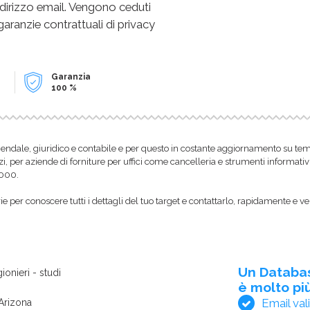
dirizzo email. Vengono ceduti
 garanzie contrattuali di privacy
Garanzia
100 %
endale, giuridico e contabile e per questo in costante aggiornamento su temi f
zi, per aziende di forniture per uffici come cancelleria e strumenti informativ
1000.
 per conoscere tutti i dettagli del tuo target e contattarlo, rapidamente e ve
Un Databa
ionieri - studi
è molto più
Email val
 Arizona