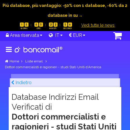
Più database, più vantaggio: -50% con 1 database, -60% da 2
database in su →
|
Vedi tutte le news
1
5
0
5
2
2
5
5
Area riservata
IT
EUR
Home
Liste email
Dottori commercialisti e ragionieri - studi Stati Uniti d’America
Indietro
Database Indirizzi Email
Verificati di
Dottori commercialisti e
ragionieri - studi Stati Uniti