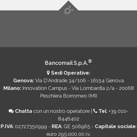
®
Bancomail S.p.A.
Sedi Operative:
Genova:
Via D'Andrade 34/106 - 16154 Genova
Milano:
Innovation Campus - Via Lombardia 2/a - 20068
Peschiera Borromeo (MI)
Chatta
con un nostro operatore
|
Tel
:
+39 010-
8446402
P.IVA
: 02727350999 -
REA
: GE 506965 -
Capitale sociale
:
euro 295.000,00 i.v.